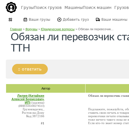
Грузы
Поиск грузов
Машины
Поиск машин
Грузо
Ваши грузы
Добавить груз
Ваши машины
Главная
>
Форумы
>
Юридические вопросы
>
Обязан ли перевозчик...
Обязан ли перевозчик ст
ТТН
ОТВЕТИТЬ
Автор
Лилия (Китайкин
Обязан ли перевозчик став
Алексей Борисович,
ИП)
(удалена)
(ИНН:616100274513)
Грузовладелец ,
Подскажите, пожалуйста, обя
Ростов-на-Дону
ставить свою печать в товар
Код:3872166
перевозчики печати отказываю
тоже ничего такого пока не 
Если кто-то знает номер ста
#1