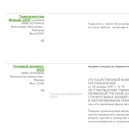
Трансагентство
Форсаж, ООО
(удалена)
(ИНН:5027044910)
Спросите у своего бухгалтер
Автосервис/Автодилер ,
тут всех найчит...насколько 
Люберцы
Код:64591
#2
Грузовой экспресс,
подпись водителя (перевозч
ООО
(ИНН:1832039690)
Экспедитор-перевозчик ,
Ижевск
ГОСУДАРСТВЕННЫЙ КОМИ
Код:12166
ПОСТАНОВЛЕНИЕ
от 28 ноября 1997 г. N 78
ОБ УТВЕРЖДЕНИИ УНИФ
#3
ПЕРВИЧНОЙ УЧЕТНОЙ ДО
* контакт был изменен или
удален
СТРОИТЕЛЬНЫХ МАШИН 
В АВТОМОБИЛЬНОМ ТРА
там есть маленькая фраза пр
...
Товарно-транспортная наклад
грузоотправителя и предназн
второй, третий и четвертый 
грузоотправителя и подпись
...