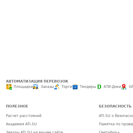
АВТОМАТИЗАЦИЯ ПЕРЕВОЗОК
Площадки
Заказы
Торги
Тендеры
АТИ-Доки
G
ПОЛЕЗНОЕ
БЕЗОПАСНОСТЬ
Расчет расстояний
ATI.SU о безопасн
Академия ATI.SU
Памятка по прове
Звезды ATI.SU на вашем сайте
Светофор+