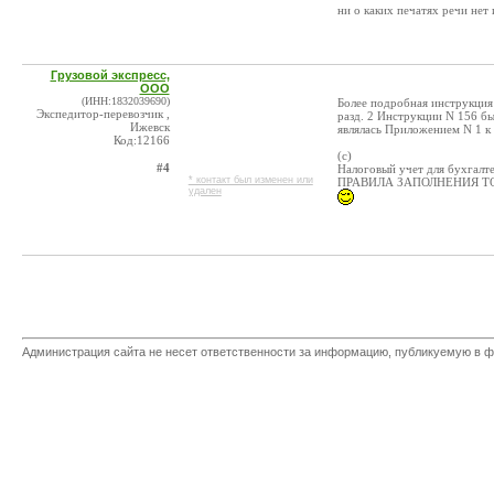
ни о каких печатях речи нет
Грузовой экспресс,
ООО
(ИНН:1832039690)
Более подробная инструкция
Экспедитор-перевозчик ,
разд. 2 Инструкции N 156 бы
Ижевск
являлась Приложением N 1 к
Код:12166
(c)
#4
Налоговый учет для бухгалте
* контакт был изменен или
ПРАВИЛА ЗАПОЛНЕНИЯ Т
удален
Администрация сайта не несет ответственности за информацию, публикуемую в ф