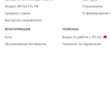
Индекс ATI.SU FTL РФ
Страхование
Средние ставки
О формировании 
Выгодные направления
ИНФОРМАЦИЯ
ПОМОЩЬ
Блог
Видео по работе с ATI.SU
Эксклюзивные материалы
Полезное по перевозкам
Политика конфиденциальности
Часто задаваемые вопросы (FA
Общие положения
Техническая информация
Карта сайта
ЗАДАТЬ ВОПРОС