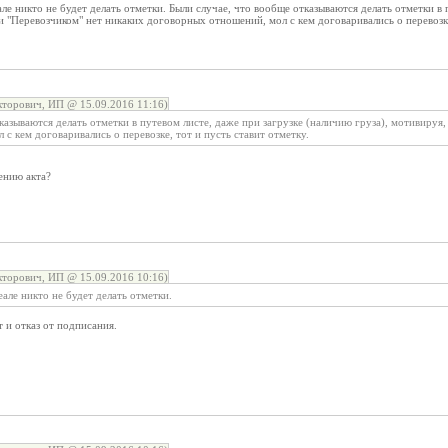
еале никто не будет делать отметки. Были случае, что вообще отказываются делать отметки в
ми "Перевозчиком" нет никаких договорных отношений, мол с кем договаривались о перевозке
торович, ИП @ 15.09.2016 11:16)
казываются делать отметки в путевом листе, даже при загрузке (наличию груза), мотивируя,
с кем договаривались о перевозке, тот и пусть ставит отметку.
лению акта?
торович, ИП @ 15.09.2016 10:16)
реале никто не будет делать отметки.
т и отказ от подписания.