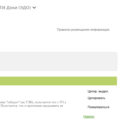
ТИ-Доки (ЭДО)
Правила размещения информации
Цитир. выдел.
Цитировать
ник "табурет" (не ТЭК), получается что с ГО у
 Получается, что и претензию предъявить не
Пожаловаться
Наверх