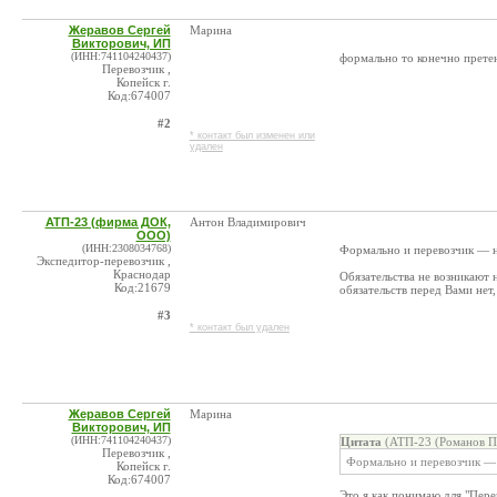
Жеравов Сергей
Марина
Викторович, ИП
(ИНН:741104240437)
формально то конечно претен
Перевозчик ,
Копейск г.
Код:674007
#2
* контакт был изменен или
удален
АТП-23 (фирма ДОК,
Антон Владимирович
ООО)
(ИНН:2308034768)
Формально и перевозчик — не
Экспедитор-перевозчик ,
Краснодар
Обязательства не возникают 
Код:21679
обязательств перед Вами нет
#3
* контакт был удален
Жеравов Сергей
Марина
Викторович, ИП
(ИНН:741104240437)
Цитата
(АТП-23 (Романов П.
Перевозчик ,
Формально и перевозчик — н
Копейск г.
Код:674007
Это я как понимаю для "Перев