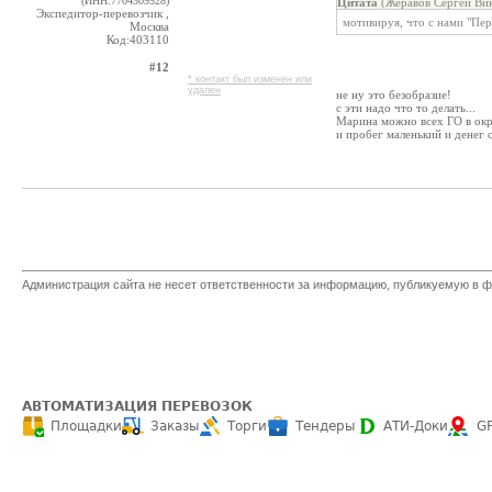
(ИНН:7704309528)
Цитата
(Жеравов Сергей Вик
Экспедитор-перевозчик ,
мотивируя, что с нами "Пер
Москва
Код:403110
#12
* контакт был изменен или
удален
не ну это безобразие!
с эти надо что то делать...
Марина можно всех ГО в окре
и пробег маленький и денег 
Администрация сайта не несет ответственности за информацию, публикуемую в ф
АВТОМАТИЗАЦИЯ ПЕРЕВОЗОК
Площадки
Заказы
Торги
Тендеры
АТИ-Доки
G