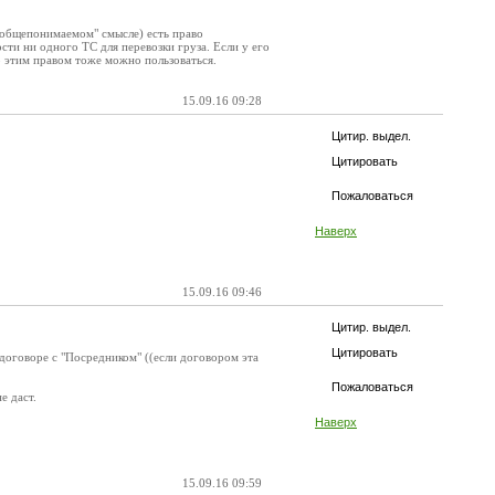
 "общепонимаемом" смысле) есть право
сти ни одного ТС для перевозки груза. Если у его
то этим правом тоже можно пользоваться.
15.09.16 09:28
Цитир. выдел.
Цитировать
Пожаловаться
Наверх
15.09.16 09:46
Цитир. выдел.
Цитировать
 договоре с "Посредником" ((если договором эта
Пожаловаться
е даст.
Наверх
15.09.16 09:59