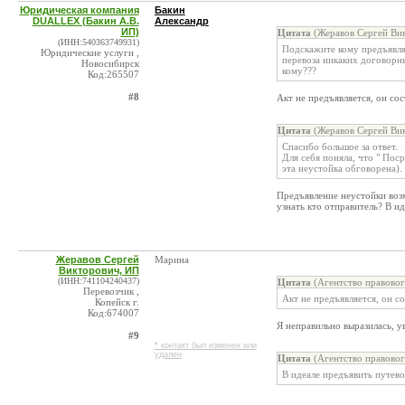
Юридическая компания
Бакин
DUALLEX (Бакин А.В.
Александр
ИП)
Цитата
(Жеравов Сергей Вик
(ИНН:540363749931)
Подскажите кому предъявлят
Юридические услуги ,
перевоза никаких договорны
Новосибирск
кому???
Код:265507
#8
Акт не предъявляется, он со
Цитата
(Жеравов Сергей Вик
Спасибо большое за ответ.
Для себя поняла, что " Пос
эта неустойка обговорена). 
Предъявление неустойки возм
узнать кто отправитель? В ид
Жеравов Сергей
Марина
Викторович, ИП
(ИНН:741104240437)
Цитата
(Агентство правово
Перевозчик ,
Акт не предъявляется, он с
Копейск г.
Код:674007
Я неправильно выразилась, у
#9
* контакт был изменен или
удален
Цитата
(Агентство правово
В идеале предъявить путево