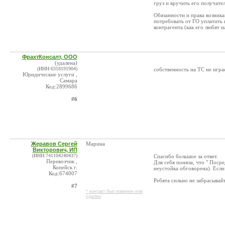
груз и вручить его получател
Обязанности и права возника
потребовать от ГО уплатить 
контрагента (как его любят 
ФрахтКонсалт, ООО
(удалена)
(ИНН:6318191904)
собственность на ТС не игра
Юридические услуги ,
Самара
Код:2899686
#6
Жеравов Сергей
Марина
Викторович, ИП
(ИНН:741104240437)
Спасибо большое за ответ.
Перевозчик ,
Для себя поняла, что " Поср
Копейск г.
неустойка обговорена). Если 
Код:674007
Ребята сильно не забрасывайт
#7
* контакт был изменен или
удален