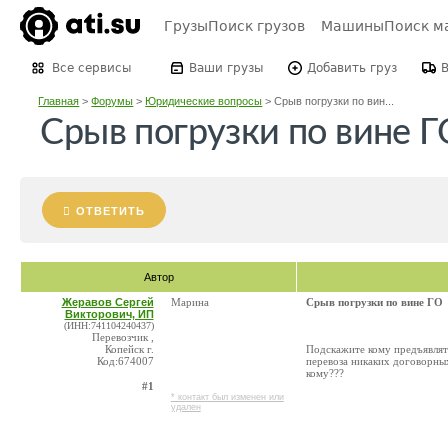
Грузы
Поиск грузов
Машины
Поиск м
Все сервисы
Ваши грузы
Добавить груз
Главная
>
Форумы
>
Юридические вопросы
>
Срыв погрузки по вин...
Срыв погрузки по вине Г
ОТВЕТИТЬ
Автор
Жеравов Сергей
Марина
Срыв погрузки по вине ГО
Викторович, ИП
(ИНН:741104240437)
Перевозчик ,
Копейск г.
Подскажите кому предъявлять
Код:674007
перевоза никаких договорных
кому???
#1
* контакт был изменен или
удален