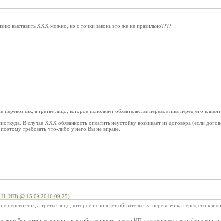
зию выставить ХХХ можно, но с точки закона это же не правильно????
 перевозчик, а третье лицо, которое исполняет обязательства перевозчика перед его клиент
ниоткуда. В случае XXX обязанность оплатить неустойку возникает из договора (если дого
, поэтому требовать что-либо у него Вы не вправе.
Н. ИП) @ 15.09.2016 09:25)
е перевозчик, а третье лицо, которое исполняет обязательства перевозчика перед его клие
озчико"в у которых машина не в собственности, а если ИП заключившее заявку (договор, и т