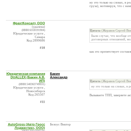
ну это только на словах, в р
груза), мотивируя, что с на
ФрахтКонсалт, ООО
(удалена)
(ИНН:6318191904)
Цитата
(Жеравов Сергей Вик
Юридические услуги ,
Были случае, что вообще от
Самара
договорных отношений, мол 
Код:2899686
#10
как это препятствует состав
Юридическая компания
Бакин
DUALLEX (Бакин А.В.
Александр
ИП)
Цитата
(Жеравов Сергей Вик
(ИНН:540363749931)
ну это только на словах, в 
Юридические услуги ,
Новосибирск
Код:265507
Вызываете ТПП, заверяете ак
#11
AutoGross (Авто Гросс
Белоус Виктор
Лоджистикс, ООО)