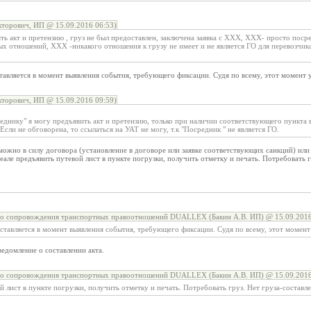
торович, ИП @ 15.09.2016 06:53)
ь акт и претензию , груз не был предоставлен, заключена заявка с ХХХ, ХХХ- просто посре
х отношений, ХХХ -никакого отношения к грузу не имеет и не является ГО для перевозчика
ставляется в момент выявления события, требующего фиксации. Судя по всему, этот момент 
торович, ИП @ 15.09.2016 09:59)
реднику" я могу предъявить акт и претензию, только при наличии соответствующего пункта 
Если не обговорена, то ссылаться на УАТ не могу, т.к "Посредник " не является ГО.
ожно в силу договора (установление в договоре или заявке соответствующих санкций) или в
еале предъявить путевой лист в пункте погрузки, получить отметку и печать. Потребовать г
го сопровождения транспортных правоотношений DUALLEX (Бакин А.В. ИП) @ 15.09.2016
оставляется в момент выявления события, требующего фиксации. Судя по всему, этот момен
ведомление о составлении акта.
го сопровождения транспортных правоотношений DUALLEX (Бакин А.В. ИП) @ 15.09.2016
й лист в пункте погрузки, получить отметку и печать. Потребовать груз. Нет груза-составле