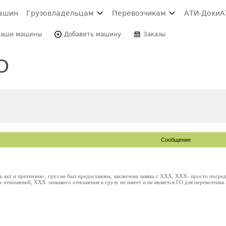
ашин
Грузовладельцам
Перевозчикам
АТИ-Доки
А
Ваши машины
Добавить машину
Заказы
О
Сообщение
 акт и претензию , груз не был предоставлен, заключена заявка с ХХХ, ХХХ- просто посред
 отношений, ХХХ -никакого отношения к грузу не имеет и не является ГО для перевозчика.