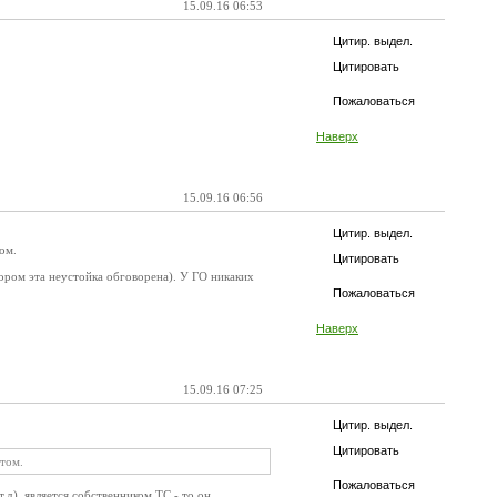
15.09.16 06:53
Цитир. выдел.
Цитировать
Пожаловаться
Наверх
15.09.16 06:56
Цитир. выдел.
ом.
Цитировать
вором эта неустойка обговорена). У ГО никаких
Пожаловаться
Наверх
15.09.16 07:25
Цитир. выдел.
Цитировать
нтом.
Пожаловаться
.д), является собственником ТС - то он