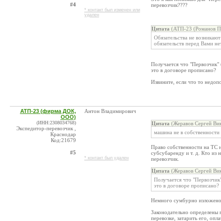
#4
перевозчик????
* контакт был изменен или
удален
Цитата
(АТП-23 (Романов П.
Обязательства не возникают
обязательств перед Вами не
Получается что "Первозчик" (
это в договоре прописано?
Извините, если что то недоп
АТП-23 (фирма ДОК,
Антон Владимирович
ООО)
(ИНН:2308034768)
Цитата
(Жеравов Сергей Вик
Экспедитор-перевозчик ,
машина не в собственности
Краснодар
Код:21679
Право собственности на ТС н
#5
субсубаренду и т. д. Кто из
* контакт был удален
перевозчик.
Цитата
(Жеравов Сергей Вик
Получается что "Первозчик"
это в договоре прописано?
Немного сумбурно изложено, 
Законодательно определены п
перевозке, затарить его, опл