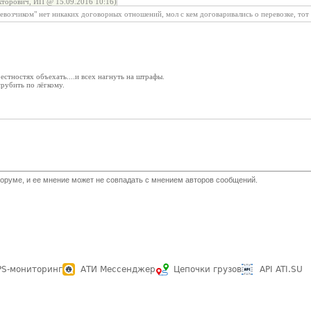
торович, ИП @ 15.09.2016 10:16)
евозчиком" нет никаких договорных отношений, мол с кем договаривались о перевозке, тот 
стностях объехать....и всех нагнуть на штрафы.
срубить по лёгкому.
оруме, и ее мнение может не совпадать с мнением авторов сообщений.
PS-мониторинг
АТИ Мессенджер
Цепочки грузов
API ATI.SU