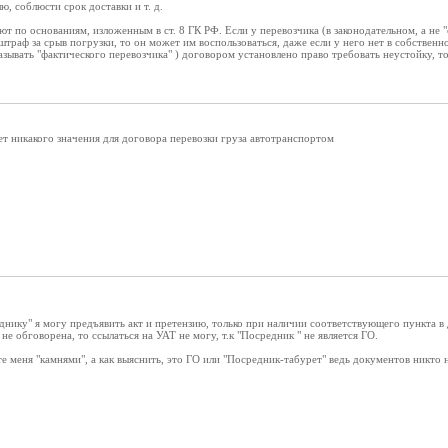
ю, соблюсти срок доставки и т. д.
ют по основаниям, изложенным в ст. 8 ГК РФ. Если у перевозчика (в законодательном, а не
штраф за срыв погрузки, то он может им воспользоваться, даже если у него нет в собственно
называть "фактического перевозчика" ) договором установлено право требовать неустойку, 
ет никакого значения для договора перевозки груза автотранспортом
еднику" я могу предъявить акт и претензию, только при наличии соответствующего пункта в
не обговорена, то ссылаться на УАТ не могу, т.к "Посредник " не является ГО.
е меня "камнями", а как выяснить, это ГО или "Посредник-табурет" ведь документов никто н