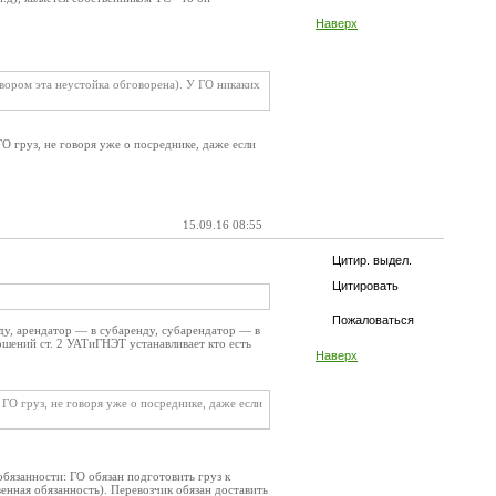
Наверх
овором эта неустойка обговорена). У ГО никаких
ГО груз, не говоря уже о посреднике, даже если
15.09.16 08:55
Цитир. выдел.
Цитировать
Пожаловаться
нду, арендатор — в субаренду, субарендатор — в
ошений ст. 2 УАТиГНЭТ устанавливает кто есть
Наверх
 ГО груз, не говоря уже о посреднике, даже если
обязанности: ГО обязан подготовить груз к
венная обязанность). Перевозчик обязан доставить