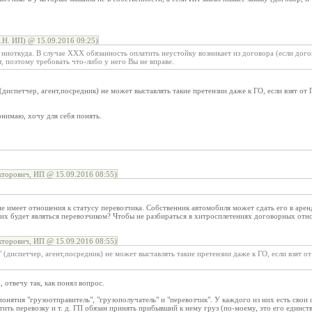
Н. ИП) @ 15.09.2016 09:25)
 ниоткуда. В случае XXX обязанность оплатить неустойку возникает из договора (если дог
т, поэтому требовать что-либо у него Вы не вправе.
диспетчер, агент,посредник) не может выставлять такие претензии даже к ГО, если взят от 
онимаю, хочу для себя понять.
торович, ИП @ 15.09.2016 08:55)
е имеет отношения к статусу перевозчика. Собственник автомобиля может сдать его в аре
 них будет являться перевозчиком? Чтобы не разбираться в хитросплетениях договорных отн
торович, ИП @ 15.09.2016 08:55)
 (диспетчер, агент,посредник) не может выставлять такие претензии даже к ГО, если взят от
отвечу так, как понял вопрос.
онятия "грузоотправитель", "грузополучатель" и "перевозчик". У каждого из них есть свои 
атить перевозку и т. д. ГП обязан принять прибывший к нему груз (по-моему, это его единст