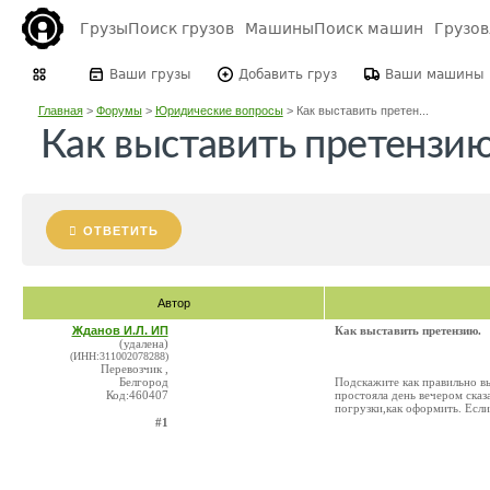
Грузы
Поиск грузов
Машины
Поиск машин
Грузо
Ваши грузы
Добавить груз
Ваши машины
Главная
>
Форумы
>
Юридические вопросы
>
Как выставить претен...
Как выставить претензию
ОТВЕТИТЬ
Автор
Жданов И.Л. ИП
Как выставить претензию.
(удалена)
(ИНН:311002078288)
Перевозчик ,
Белгород
Подскажите как правильно в
Код:460407
простояла день вечером сказа
погрузки,как оформить. Есл
#1