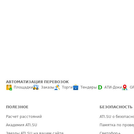
АВТОМАТИЗАЦИЯ ПЕРЕВОЗОК
Площадки
Заказы
Торги
Тендеры
АТИ-Доки
G
ПОЛЕЗНОЕ
БЕЗОПАСНОСТЬ
Расчет расстояний
ATI.SU о безопасн
Академия ATI.SU
Памятка по прове
Звезды ATI.SU на вашем сайте
Светофор+