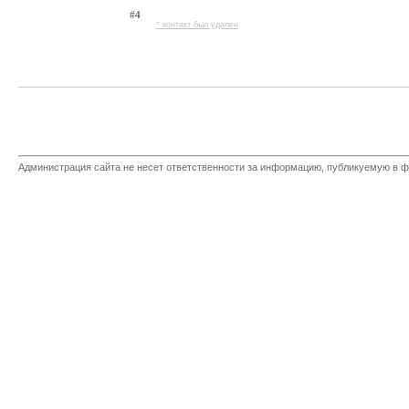
#4
* контакт был удален
Администрация сайта не несет ответственности за информацию, публикуемую в ф