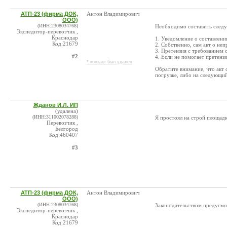
АТП-23 (фирма ДОК,
Антон Владимирович
ООО)
(ИНН:2308034768)
Необходимо составить след
Экспедитор-перевозчик ,
Краснодар
1. Уведомление о составлени
Код:21679
2. Собственно, сам акт о неп
3. Претензия с требованием 
#2
4. Если не помогает претенз
* контакт был удален
Обратите внимание, что акт о
погрузке, либо на следующий
Жданов И.Л. ИП
(удалена)
(ИНН:311002078288)
Я простоял на строй площадк
Перевозчик ,
Белгород
Код:460407
#3
АТП-23 (фирма ДОК,
Антон Владимирович
ООО)
(ИНН:2308034768)
Законодательством предусмот
Экспедитор-перевозчик ,
Краснодар
Код:21679