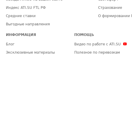
Индекс ATI.SU FTL РФ
Страхование
Средние ставки
О формировании 
Выгодные направления
ИНФОРМАЦИЯ
ПОМОЩЬ
Блог
Видео по работе с ATI.SU
Эксклюзивные материалы
Полезное по перевозкам
Политика конфиденциальности
Часто задаваемые вопросы (FA
Общие положения
Техническая информация
Карта сайта
ЗАДАТЬ ВОПРОС