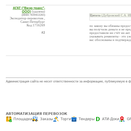
АГАТ ("Виэр-транс",
ООО)
(удалена)
(ИНН:7839453283)
Цитата
(Дубровский С.А. ИП
Экспедитор-перевозчик ,
Санкт-Петербург
Код:1716269
по закону вы обязаны предост
вы получили деньги и не пред
#2
предоставили ни счёт ни акт
указывать реквизиты - это у
вас обоснованы и подтвержде
Администрация сайта не несет ответственности за информацию, публикуемую в ф
АВТОМАТИЗАЦИЯ ПЕРЕВОЗОК
Площадки
Заказы
Торги
Тендеры
АТИ-Доки
G