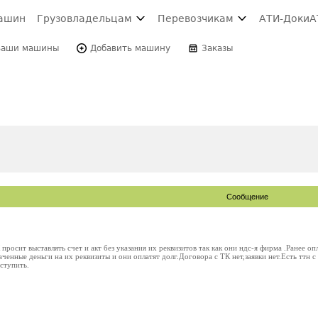
ашин
Грузовладельцам
Перевозчикам
АТИ-Доки
А
Ваши машины
Добавить машину
Заказы
Сообщение
 просит выставлять счет и акт без указания их реквизитов так как они ндс-я фирма .Ранее о
лаченные деньги на их реквизиты и они оплатят долг.Договора с ТК нет,заявки нет.Есть ттн
ступить.