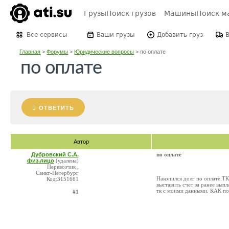
Грузы
Поиск грузов
Машины
Поиск м
Все сервисы
Ваши грузы
Добавить груз
Главная
>
Форумы
>
Юридические вопросы
>
по оплате
по оплате
ОТВЕТИТЬ
Автор
Дубровский С.А.
по оплате
физ.лицо
(удалена)
Перевозчик ,
Санкт-Петербург
Накопился долг по оплате.ТК
Код:3151661
выставить счет за ранее вып
тк с моими данными. КАК по
#1