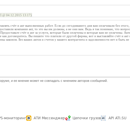
 @ 04.12.2015 13:17)
авлять счёт и акт выполненных работ. Если до сегодняшнего дня вам оплачивали без этого, т
оставили компании акт, то это вы им должны, а не они вам. Ведь я так понимаю, что вопрос 
. Предоставьте счёт и акт за услуги, которые были оплачены и которые вам не оплачены. А
же как договоритесь. Вы пишите что платили от другой фирмы, вот и выставляйте счёт и акт
ны законом. Без ваших актов и счетов у вашего контрагента и задолженности нет и быть не
оруме, и ее мнение может не совпадать с мнением авторов сообщений.
PS-мониторинг
АТИ Мессенджер
Цепочки грузов
API ATI.SU