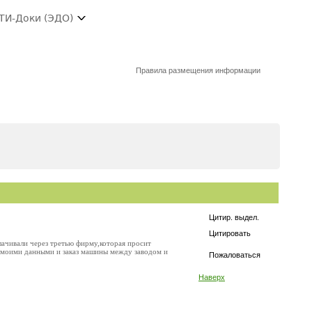
ТИ-Доки (ЭДО)
Правила размещения информации
Цитир. выдел.
Цитировать
плачивали через третью фирму,которая просит
 с моими данными и заказ машины между заводом и
Пожаловаться
Наверх