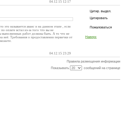
04.12.15 12:17
Цитир. выдел.
Цитировать
о это называется аванс и на данном этапе , если
Пожаловаться
по оплате встал из-за того что вы не
кты выполненных работ должны быть. А то что не
Наверх
 на неё. Требования о предоставлении первички от
 можете.
04.12.15 23:29
Правила размещения информации
Показывать
сообщений на странице