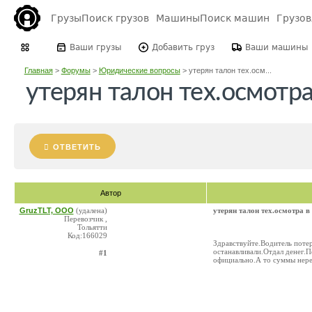
Грузы
Поиск грузов
Машины
Поиск машин
Грузо
Ваши грузы
Добавить груз
Ваши машины
Главная
>
Форумы
>
Юридические вопросы
>
утерян талон тех.осм...
утерян талон тех.осмотра
ОТВЕТИТЬ
Автор
GruzTLT, ООО
(удалена)
утерян талон тех.осмотра в
Перевозчик ,
Тольятти
Код:166029
Здравствуйте.Водитель поте
останавливали.Отдал денег.П
#1
официально.А то суммы нере