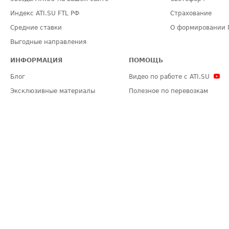
Индекс ATI.SU FTL РФ
Страхование
Средние ставки
О формировании 
Выгодные направления
ИНФОРМАЦИЯ
ПОМОЩЬ
Блог
Видео по работе с ATI.SU
Эксклюзивные материалы
Полезное по перевозкам
Политика конфиденциальности
Часто задаваемые вопросы (FA
Общие положения
Техническая информация
Карта сайта
ЗАДАТЬ ВОПРОС