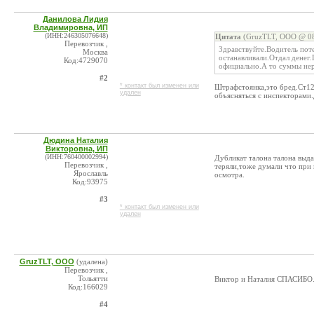
Данилова Лидия
Владимировна, ИП
(ИНН:246305076648)
Цитата
(GruzTLT, ООО @ 08
Перевозчик ,
Здравствуйте.Водитель пот
Москва
останавливали.Отдал денег.
Код:4729070
официально.А то суммы нер
#2
* контакт был изменен или
Штрафстоянка,это бред.Ст1
удален
объясняться с инспекторами
Дюдина Наталия
Викторовна, ИП
(ИНН:760400002994)
Дубликат талона талона выда
Перевозчик ,
теряли,тоже думали что при 
Ярославль
осмотра.
Код:93975
#3
* контакт был изменен или
удален
GruzTLT, ООО
(удалена)
Перевозчик ,
Тольятти
Виктор и Наталия СПАСИБО
Код:166029
#4