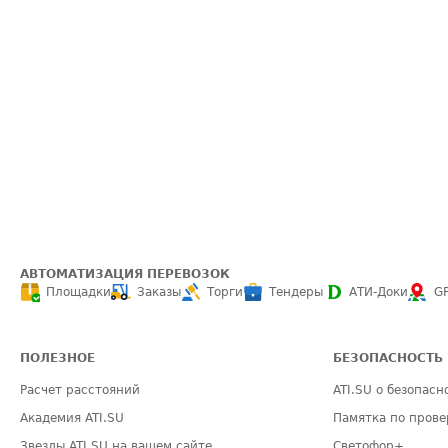
АВТОМАТИЗАЦИЯ ПЕРЕВОЗОК
Площадки
Заказы
Торги
Тендеры
АТИ-Доки
G
ПОЛЕЗНОЕ
БЕЗОПАСНОСТЬ
Расчет расстояний
ATI.SU о безопасн
Академия ATI.SU
Памятка по прове
Звезды ATI.SU на вашем сайте
Светофор+