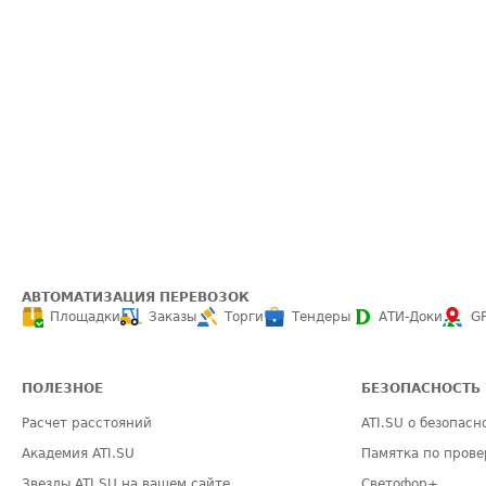
АВТОМАТИЗАЦИЯ ПЕРЕВОЗОК
Площадки
Заказы
Торги
Тендеры
АТИ-Доки
G
ПОЛЕЗНОЕ
БЕЗОПАСНОСТЬ
Расчет расстояний
ATI.SU о безопасн
Академия ATI.SU
Памятка по прове
Звезды ATI.SU на вашем сайте
Светофор+