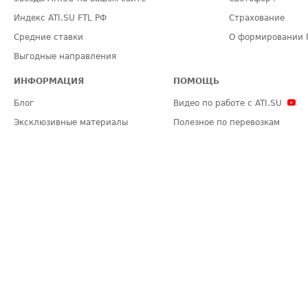
Индекс ATI.SU FTL РФ
Страхование
Средние ставки
О формировании 
Выгодные направления
ИНФОРМАЦИЯ
ПОМОЩЬ
Блог
Видео по работе с ATI.SU
Эксклюзивные материалы
Полезное по перевозкам
Политика конфиденциальности
Часто задаваемые вопросы (FA
Общие положения
Техническая информация
Карта сайта
ЗАДАТЬ ВОПРОС