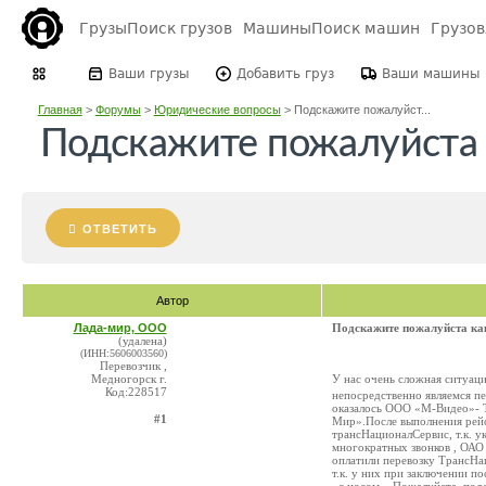
Грузы
Поиск грузов
Машины
Поиск машин
Грузо
Ваши грузы
Добавить груз
Ваши машины
Главная
>
Форумы
>
Юридические вопросы
>
Подскажите пожалуйст...
Подскажите пожалуйста 
ОТВЕТИТЬ
Автор
Лада-мир, ООО
Подскажите пожалуйста ка
(удалена)
(ИНН:5606003560)
Перевозчик ,
Медногорск г.
У нас очень сложная ситуац
Код:228517
непосредственно являемся п
оказалось ООО «М-Видео»- Т
#1
Мир».После выполнения рейс
трансНационалСервис, т.к. у
многократных звонков , ОАО
оплатили перевозку ТрансНа
т.к. у них при заключении п