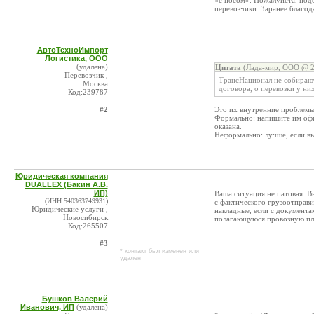
«с носом». Пожалуйста, подс
перевозчики. Заранее благод
АвтоТехноИмпорт
Логистика, ООО
(удалена)
Цитата
(Лада-мир, ООО @ 2
Перевозчик ,
ТрансНационал не собирают
Москва
договора, о перевозки у ни
Код:239787
#2
Это их внутренние проблемы
Формально: напишите им офи
оказана.
Неформально: лучше, если в
Юридическая компания
DUALLEX (Бакин А.В.
ИП)
Ваша ситуация не патовая. В
(ИНН:540363749931)
с фактического грузоотправ
Юридические услуги ,
накладные, если с документ
Новосибирск
полагающуюся провозную пл
Код:265507
#3
* контакт был изменен или
удален
Бушков Валерий
Иванович, ИП
(удалена)