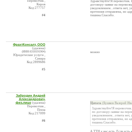
Перевозчик ,
Здравствуйте!Я перевозчик. 
Киров
договору-заявке на перевозку
Код:277757
уведомлением...ответа нет, у
претензия отправлена, но ад
#4
тишина.Спасибо.
ФрахтКонсалт, ООО
(удалена)
(ИНН:6318191904)
можно
Юридические услуги ,
Самара
Код:2899686
#5
Забродин Андрей
Александрович,
физ.лицо
(удалена)
Цитата
(Бушков Валерий Ива
Перевозчик ,
Здравствуйте!Я перевозчик.
Пенза
по договору-заявке на перев
Код:217099
уведомлением...ответа нет, 
претензия отправлена, но а
#6
тишина.Спасибо.
А ТТН у вас есть. Если есть 