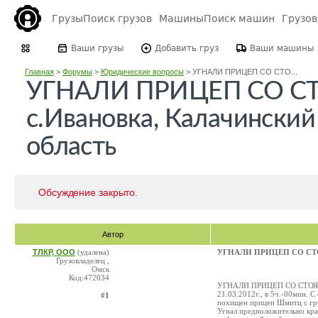
Грузы
Поиск грузов
Машины
Поиск машин
Грузо
Ваши грузы
Добавить груз
Ваши машины
Главная
>
Форумы
>
Юридические вопросы
>
УГНАЛИ ПРИЦЕП СО СТО...
УГНАЛИ ПРИЦЕП СО С
с.Ивановка, Калачинский
область
Обсуждение закрыто.
Автор
ТЛКР, ООО
(удалена)
УГНАЛИ ПРИЦЕП СО СТОЯН
Грузовладелец ,
Омск
Код:472034
УГНАЛИ ПРИЦЕП СО СТОЯНКИ
21.03.2012г., в 5ч.-00мин. 
#1
похищен прицеп Шмитц с гру
Угнал предположительно кра