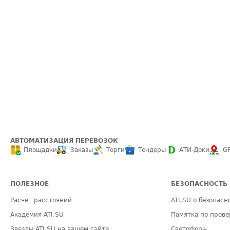
АВТОМАТИЗАЦИЯ ПЕРЕВОЗОК
Площадки
Заказы
Торги
Тендеры
АТИ-Доки
G
ПОЛЕЗНОЕ
БЕЗОПАСНОСТЬ
Расчет расстояний
ATI.SU о безопасн
Академия ATI.SU
Памятка по прове
Звезды ATI.SU на вашем сайте
Светофор+