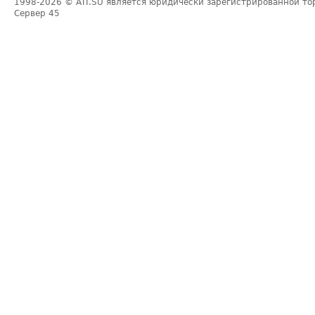
1998-2026
© ATI.SU является юридически зарегистрированной то
Сервер
45