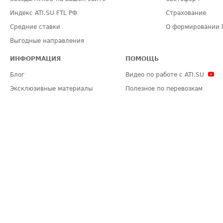
Индекс ATI.SU FTL РФ
Страхование
Средние ставки
О формировании 
Выгодные направления
ИНФОРМАЦИЯ
ПОМОЩЬ
Блог
Видео по работе с ATI.SU
Эксклюзивные материалы
Полезное по перевозкам
Политика конфиденциальности
Часто задаваемые вопросы (FA
Общие положения
Техническая информация
Карта сайта
ЗАДАТЬ ВОПРОС