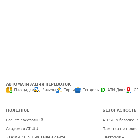
АВТОМАТИЗАЦИЯ ПЕРЕВОЗОК
Площадки
Заказы
Торги
Тендеры
АТИ-Доки
G
ПОЛЕЗНОЕ
БЕЗОПАСНОСТЬ
Расчет расстояний
ATI.SU о безопасн
Академия ATI.SU
Памятка по прове
Звезды ATI.SU на вашем сайте
Светофор+