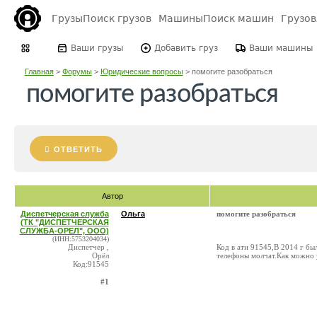
Грузы
Поиск грузов
Машины
Поиск машин
Грузо
Ваши грузы
Добавить груз
Ваши машины
Главная
>
Форумы
>
Юридические вопросы
>
помогите разобраться
помогите разобраться
ОТВЕТИТЬ
Автор
Диспетчерская служба
Ольга
помогите разобраться
(ТК "ДИСПЕТЧЕРСКАЯ
СЛУЖБА-ОРЕЛ", ООО)
(ИНН:5753204034)
Диспетчер ,
Код в ати 91545,В 2014 г бы
Орёл
телефоны молчат.Как можно 
Код:91545
#1