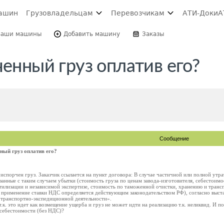
ашин
Грузовладельцам
Перевозчикам
АТИ-Доки
А
Ваши машины
Добавить машину
Заказы
ченный груз оплатив его?
Сообщение
ный груз оплатив его?
спорчен груз. Заказчик ссылается на пункт договора: В случае частичной или полной ут
анные с таким случаем убытки (стоимость груза по ценам завода-изготовителя, себестоимо
тилизации и независимой экспертизе, стоимость по таможенной очистки, хранению и транс
именение ставки НДС определяется действующим законодательством РФ), согласно выста
О транспортно-экспедиционной деятельности».
т.к. это идет как возмещение ущерба и груз не может идти на реализацию т.к. неликвид. И 
о себестоимости (без НДС)?