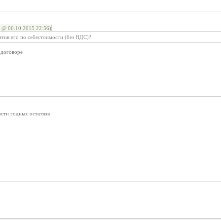
 06.10.2015 22:56)
латив его по себестоимости (без НДС)?
в договоре
ости годных остатков