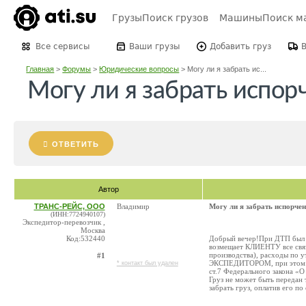
Грузы
Поиск грузов
Машины
Поиск м
Все сервисы
Ваши грузы
Добавить груз
Главная
>
Форумы
>
Юридические вопросы
>
Могу ли я забрать ис...
Могу ли я забрать испор
ОТВЕТИТЬ
Автор
ТРАНС-РЕЙС, ООО
Владимир
Могу ли я забрать испорчен
(ИНН:7724940107)
Экспедитор-перевозчик ,
Москва
Код:532440
Добрый вечер!При ДТП был и
возмещает КЛИЕНТУ все связ
производства), расходы по у
#1
ЭКСПЕДИТОРОМ, при этом пр
* контакт был удален
ст.7 Федерального закона «
Груз не может быть передан 
забрать груз, оплатив его п