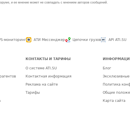
оруме, и ее мнение может не совпадать с мнением авторов сообщений.
PS-мониторинг
АТИ Мессенджер
Цепочки грузов
API ATI.SU
КОНТАКТЫ И ТАРИФЫ
ИНФОРМАЦИ
О системе ATI.SU
Блог
рагентов
Контактная информация
Эксклюзивные
Реклама на сайте
Политика кон
Тарифы
Общие полож
а
Карта сайта