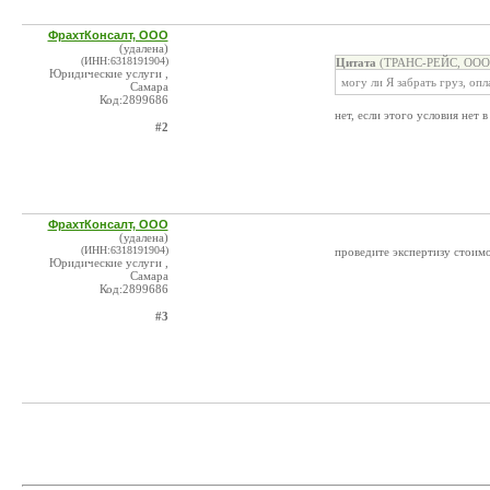
ФрахтКонсалт, ООО
(удалена)
(ИНН:6318191904)
Цитата
(ТРАНС-РЕЙС, ООО @
Юридические услуги ,
могу ли Я забрать груз, оп
Самара
Код:2899686
нет, если этого условия нет 
#2
ФрахтКонсалт, ООО
(удалена)
(ИНН:6318191904)
проведите экспертизу стоим
Юридические услуги ,
Самара
Код:2899686
#3