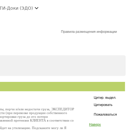
ТИ-Доки (ЭДО)
Правила размещения информации
Цитир. выдел.
Цитировать
раты, порчи и/или недостачи груза, ЭКСПЕДИТОР
сти (при перевозке продукции собственного
Пожаловаться
портировки груза до его потери
вленной претензии КЛИЕНТА в соответствии со
Наверх
пойдет на утилизацию. Подскажите могу ли Я