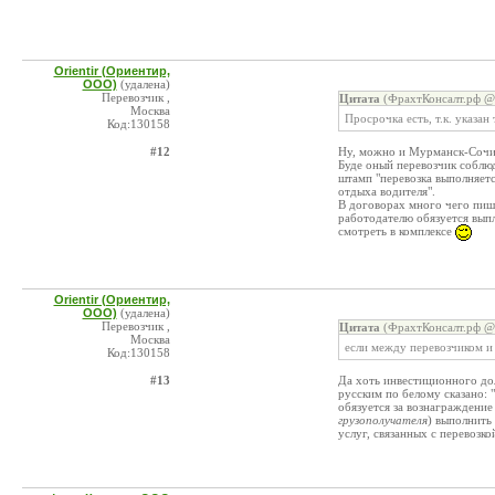
Orientir (Ориентир,
ООО)
(удалена)
Перевозчик ,
Цитата
(ФрахтКонсалт.рф @ 
Москва
Просрочка есть, т.к. указан
Код:130158
#12
Ну, можно и Мурманск-Сочи 
Буде оный перевозчик соблюд
штамп "перевозка выполняетс
отдыха водителя".
В договорах много чего пишу
работодателю обязуется выпла
смотреть в комплексе
Orientir (Ориентир,
ООО)
(удалена)
Перевозчик ,
Цитата
(ФрахтКонсалт.рф @ 
Москва
если между перевозчиком и
Код:130158
#13
Да хоть инвестиционного дол
русским по белому сказано:
обязуется за вознаграждение
грузополучателя
) выполнить
услуг, связанных с перевозкой