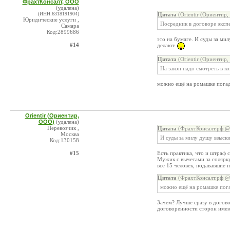
ФрахтКонсалт, ООО
(удалена)
(ИНН:6318191904)
Цитата
(Orientir (Ориентир
Юридические услуги ,
Посредник в договоре экспе
Самара
Код:2899686
это на бумаге. И суды за мил
#14
делают.
Цитата
(Orientir (Ориентир
На закон надо смотреть в к
можно ещё на ромашке пога
Orientir (Ориентир,
ООО)
(удалена)
Перевозчик ,
Цитата
(ФрахтКонсалт.рф @ 
Москва
И суды за милу душу взыски
Код:130158
#15
Есть практика, что и штраф с
Мужик с вычетами за солярку
все 15 человек, подававшие и
Цитата
(ФрахтКонсалт.рф @ 
можно ещё на ромашке пог
Зачем? Лучше сразу в догово
договоренности сторон имею