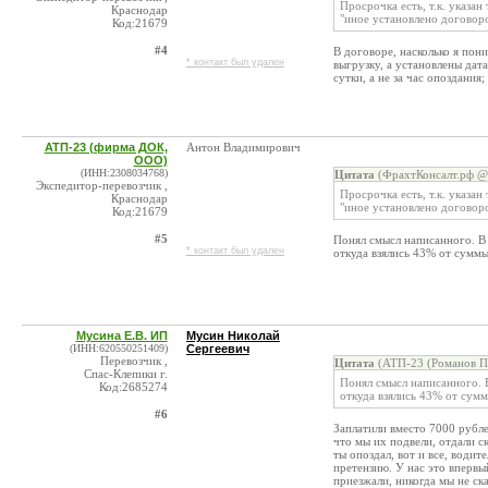
Просрочка есть, т.к. указан 
Краснодар
"иное установлено договор
Код:21679
#4
В договоре, насколько я пон
* контакт был удален
выгрузку, а установлены дат
сутки, а не за час опоздания
АТП-23 (фирма ДОК,
Антон Владимирович
ООО)
(ИНН:2308034768)
Цитата
(ФрахтКонсалт.рф @ 
Экспедитор-перевозчик ,
Просрочка есть, т.к. указан 
Краснодар
"иное установлено договор
Код:21679
#5
Понял смысл написанного. В 
* контакт был удален
откуда взялись 43% от суммы
Мусина Е.В. ИП
Мусин Николай
(ИНН:620550251409)
Сергеевич
Перевозчик ,
Цитата
(АТП-23 (Романов П.
Спас-Клепики г.
Понял смысл написанного. В
Код:2685274
откуда взялись 43% от сумм
#6
Заплатили вместо 7000 рубле
что мы их подвели, отдали ск
ты опоздал, вот и все, водит
претензию. У нас это впервы
приезжали, никогда мы не ск