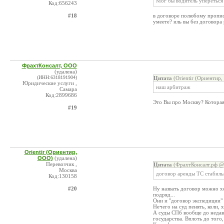
Мог бы водитель упереться и
Код:656243
#18
в договоре полюбому прописа
умеете? иль вы без договора
ФрахтКонсалт, ООО
(удалена)
(ИНН:6318191904)
Цитата
(Orientir (Ориентир
Юридические услуги ,
наш арбитраж
Самара
Код:2899686
Это Вы про Москву? Которая
#19
Orientir (Ориентир,
ООО)
(удалена)
Перевозчик ,
Цитата
(ФрахтКонсалт.рф @ 
Москва
договор аренды ТС стабиль
Код:130158
#20
Ну назвать договор можно хо
подряд...
Они и "договор экспедиции" 
Нечего на суд пенять, коли, 
А суды СПб вообще до недавн
государства. Вплоть до того,