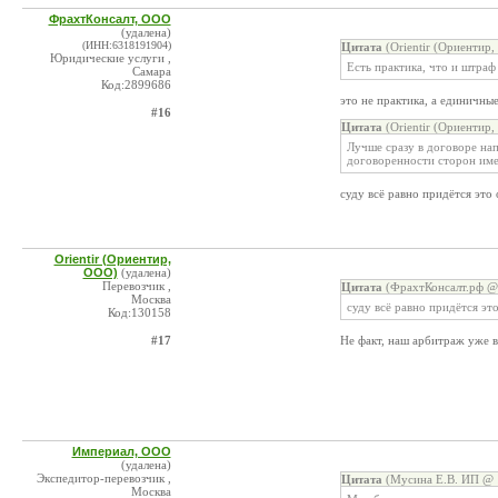
ФрахтКонсалт, ООО
(удалена)
(ИНН:6318191904)
Цитата
(Orientir (Ориентир
Юридические услуги ,
Есть практика, что и штраф
Самара
Код:2899686
это не практика, а единичные
#16
Цитата
(Orientir (Ориентир
Лучше сразу в договоре нап
договоренности сторон име
суду всё равно придётся это 
Orientir (Ориентир,
ООО)
(удалена)
Перевозчик ,
Цитата
(ФрахтКонсалт.рф @ 
Москва
суду всё равно придётся эт
Код:130158
#17
Не факт, наш арбитраж уже в
Империал, ООО
(удалена)
Экспедитор-перевозчик ,
Цитата
(Мусина Е.В. ИП @ 1
Москва