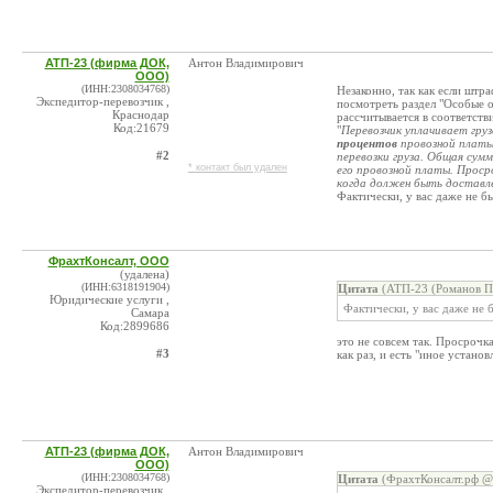
АТП-23 (фирма ДОК,
Антон Владимирович
ООО)
(ИНН:2308034768)
Незаконно, так как если штр
Экспедитор-перевозчик ,
посмотреть раздел "Особые о
Краснодар
рассчитывается в соответстви
Код:21679
"
Перевозчик уплачивает гру
процентов
провозной платы
#2
перевозки груза. Общая сум
* контакт был удален
его провозной платы. Проср
когда должен быть доставлен
Фактически, у вас даже не б
ФрахтКонсалт, ООО
(удалена)
(ИНН:6318191904)
Цитата
(АТП-23 (Романов П.
Юридические услуги ,
Фактически, у вас даже не 
Самара
Код:2899686
это не совсем так. Просрочка 
#3
как раз, и есть "иное устано
АТП-23 (фирма ДОК,
Антон Владимирович
ООО)
(ИНН:2308034768)
Цитата
(ФрахтКонсалт.рф @ 
Экспедитор-перевозчик ,