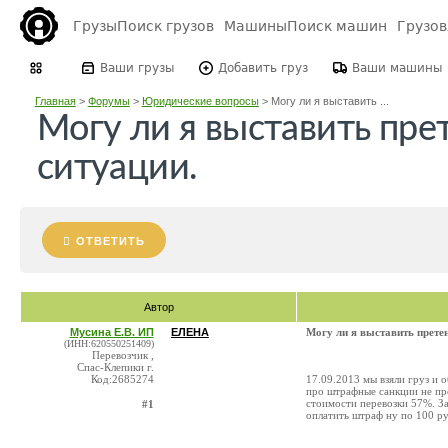
Грузы
Поиск грузов
Машины
Поиск машин
Грузо
Ваши грузы
Добавить груз
Ваши машины
Главная
>
Форумы
>
Юридические вопросы
>
Могу ли я выставить ...
Могу ли я выставить пре
ситуации.
ОТВЕТИТЬ
Автор
Мусина Е.В. ИП
ЕЛЕНА
Могу ли я выставить претен
(ИНН:620550251409)
Перевозчик ,
Спас-Клепики г.
Код:2685274
17.09.2013 мы взяли груз и о
про штрафные санкции не пр
стоимости перевозки 57%. За
#1
оплатить штраф ну по 100 ру