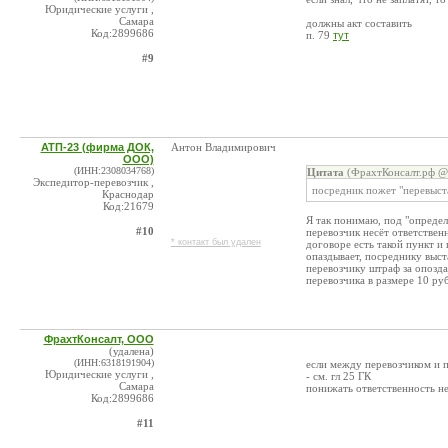
Юридические услуги ,
Самара
должны акт составить
Код:2899686
п. 79
тут
#9
АТП-23 (фирма ДОК,
Антон Владимирович
ООО)
(ИНН:2308034768)
Цитата
(ФрахтКонсалт.рф @ 
Экспедитор-перевозчик ,
посредник пожет "перевыста
Краснодар
Код:21679
Я так понимаю, под "определ
#10
перевозчик несёт ответственн
* контакт был удален
договоре есть такой пункт и
опаздывает, посреднику выст
перевозчику штраф за опозда
перевозчика в размере 10 ру
ФрахтКонсалт, ООО
(удалена)
(ИНН:6318191904)
если между перевозчиком и п
Юридические услуги ,
- см. гл 25 ГК
Самара
понижать ответственность н
Код:2899686
#11