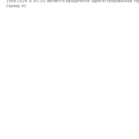
1998-2026
© ATI.SU является юридически зарегистрированной то
Сервер
42