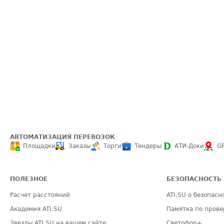
АВТОМАТИЗАЦИЯ ПЕРЕВОЗОК
Площадки
Заказы
Торги
Тендеры
АТИ-Доки
G
ПОЛЕЗНОЕ
БЕЗОПАСНОСТЬ
Расчет расстояний
ATI.SU о безопасн
Академия ATI.SU
Памятка по прове
Звезды ATI.SU на вашем сайте
Светофор+