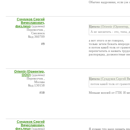
Обычно кадровики, если уж он
Сундуков Сергей
Вячеславович,
физ.лицо
(удалена)
Цитата
(Orientir (Ориентир
Перевозчик ,
А не заплатить - это, типа,
Смоленск
Код:360709
а вот этого я не говорил,
#9
только зачем бежать впереди
и потом какой толк от грамо
перепечатать и назвать труд
распорядка, должностные инс
Orientir (Ориентир,
ООО)
(удалена)
Перевозчик ,
Цитата
(Сундуков Сергей Вя
Москва
потом какой толк от грамо
Код:130158
#10
Меньше воплей от ГТИ. И мен
Сундуков Сергей
Вячеславович,
физ.лицо
(удалена)
Я думаю что надо решать про