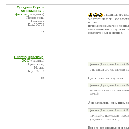
Сундуков Сергей
Вячеславович,
физ.лицо
(удалена)
а подписи его (во
Перевозчик ,
заплатить налоги - это авто
Смоленск
штраф.
Код:360709
начинайте немедлено процеду
уведомлениями и т.д., а то 
#7
с выплатой з/п за период.
Orientir (Ориентир,
ООО)
(удалена)
Перевозчик ,
Цитата
(Сундуков Сергей Вя
Москва
а подписи его (водителя) д
Код:130158
#8
Пусть хоть без подписей.
Цитата
(Сундуков Сергей Вя
заплатить налоги - это авт
штраф
А не заплатить - это, типа, 
Цитата
(Сундуков Сергей Вя
начинайте немедлено процед
уведомлениями и т.д.
Вот это все специалист и дол