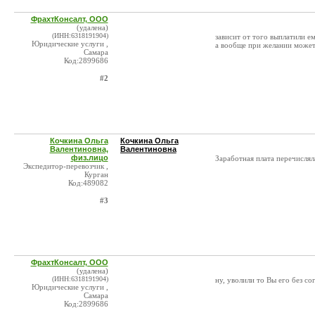
ФрахтКонсалт, ООО
(удалена)
(ИНН:6318191904)
зависит от того выплатили ем
Юридические услуги ,
а вообще при желании может 
Самара
Код:2899686
#2
Кочкина Ольга
Кочкина Ольга
Валентиновна,
Валентиновна
физ.лицо
Заработная плата перечисляла
Экспедитор-перевозчик ,
Курган
Код:489082
#3
ФрахтКонсалт, ООО
(удалена)
(ИНН:6318191904)
ну, уволили то Вы его без с
Юридические услуги ,
Самара
Код:2899686