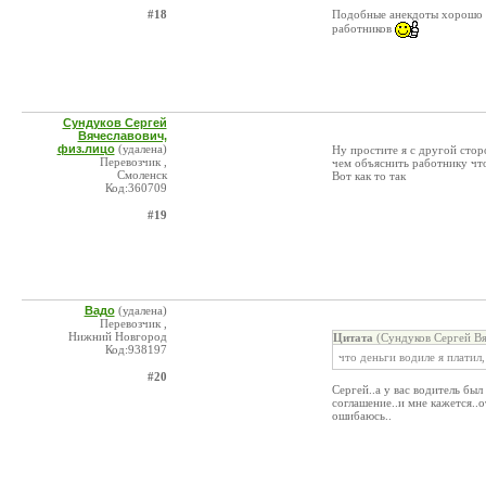
#18
Подобные анекдоты хорошо ко
работников
Сундуков Сергей
Вячеславович,
физ.лицо
(удалена)
Ну простите я с другой стор
Перевозчик ,
чем объяснить работнику что
Смоленск
Вот как то так
Код:360709
#19
Вадо
(удалена)
Перевозчик ,
Нижний Новгород
Цитата
(Сундуков Сергей Вя
Код:938197
что деньги водиле я платил,
#20
Сергей..а у вас водитель бы
соглашение..и мне кажется..
ошибаюсь..