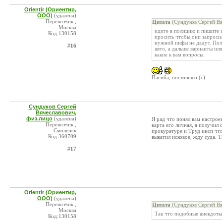
Orientir (Ориентир,
ООО)
(удалена)
Перевозчик ,
Цитата
(Сундуков Сергей Вя
Москва
идите в полицию и пишите з
Код:130158
просить чтобы они запроси
нужной инфы не дадут. Полу
#16
авто, а дальше варианты или
какие к вам вопросы.
Пасиба, посмиялсо (с)
Сундуков Сергей
Вячеславович,
физ.лицо
(удалена)
Я рад что понял вам настроен
Перевозчик ,
карта его личная, я получил 
Смоленск
прокуратуре и Труд инсп что
Код:360709
выкатил исковое, жду суда. 
#17
Orientir (Ориентир,
ООО)
(удалена)
Перевозчик ,
Цитата
(Сундуков Сергей Вя
Москва
Так что подобные анекдоты
Код:130158