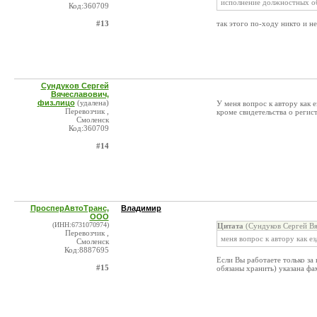
исполнение должностных об
Код:360709
#13
так этого по-ходу никто и н
Сундуков Сергей
Вячеславович,
физ.лицо
(удалена)
У меня вопрос к автору как 
Перевозчик ,
кроме свидетельства о регис
Смоленск
Код:360709
#14
ПросперАвтоТранс,
Владимир
ООО
(ИНН:6731070974)
Цитата
(Сундуков Сергей Вя
Перевозчик ,
меня вопрос к автору как е
Смоленск
Код:8887695
Если Вы работаете только за 
#15
обязаны хранить) указана фа