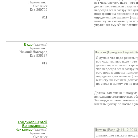
Перевозчик ,
вот чела уволить надо - это
Смоленск
деньги перечисляли с карты н
Код:360709
недоедал все в саляру все дл
подозрение на присвоение де
#11
определенную выписку (там 
выписку вы сможете доказать
украл и вы ему з/п не платили
Вадо
(удалена)
Перевозчик ,
Нижний Новгород
Цитата
(Сундуков Сергей Вя
Код:938197
Я думаю что надо решать пр
вот чела уволить надо - эт
#12
деньги перечисляли с карты 
что недоедал все в саляру 
есть подозрение на присвое
определенную выписку (там
выписку вы сможете доказат
их украл и вы ему з/п не пл
Дельно..сам так же и подумал
исполнение должностных обя
Тут еще,если замес пошел - н
выслать чуваку по почте с у
Сундуков Сергей
Вячеславович,
физ.лицо
(удалена)
Цитата
(Вадо @ 14.12.2013 
Перевозчик ,
Дельно..сам так же и подум
Смоленск