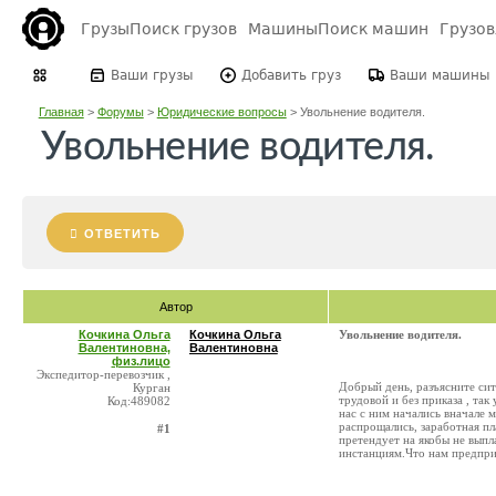
Грузы
Поиск грузов
Машины
Поиск машин
Грузо
Ваши грузы
Добавить груз
Ваши машины
Главная
>
Форумы
>
Юридические вопросы
>
Увольнение водителя.
Увольнение водителя.
ОТВЕТИТЬ
Автор
Кочкина Ольга
Кочкина Ольга
Увольнение водителя.
Валентиновна,
Валентиновна
физ.лицо
Экспедитор-перевозчик ,
Добрый день, разъясните сит
Курган
трудовой и без приказа , так
Код:489082
нас с ним начались вначале 
распрощались, заработная пл
#1
претендует на якобы не вып
инстанциям.Что нам предпри