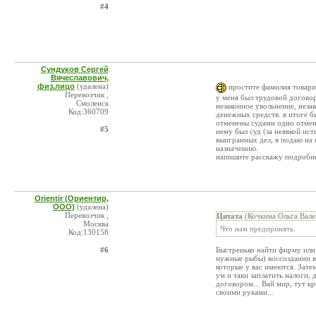
#4
Сундуков Сергей
Вячеславович,
физ.лицо
(удалена)
простите фамилия товари
Перевозчик ,
у меня был трудовой договор
Смоленск
незаконное увольнение, нез
Код:360709
денежных средств. в итоге б
отменены судами одно отмени
#5
нему был суд (за неявкой ис
выигранных дел, я подаю на 
назначению.
напишите расскажу подробнее
Orientir (Ориентир,
ООО)
(удалена)
Перевозчик ,
Цитата
(Кочкина Ольга Вале
Москва
Что нам предпринять.
Код:130158
#6
Быстренько найти фирму или 
нужные рыбы) воссоздании в
которые у вас имеются. Зате
ум и таки заплатить налоги,
договором... Вай мир, тут кр
своими руками...