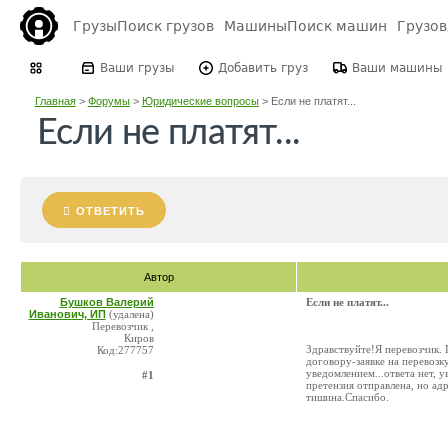
Грузы
Поиск грузов
Машины
Поиск машин
Грузо
Ваши грузы
Добавить груз
Ваши машины
Главная
>
Форумы
>
Юридические вопросы
>
Если не платят...
Если не платят...
ОТВЕТИТЬ
Автор
Бушков Валерий
Если не платят...
Иванович, ИП
(удалена)
Перевозчик ,
Киров
Здравствуйте!Я перевозчик. 
Код:277757
договору-заявке на перевозку
уведомлением...ответа нет, у
#1
претензия отправлена, но ад
тишина.Спасибо.