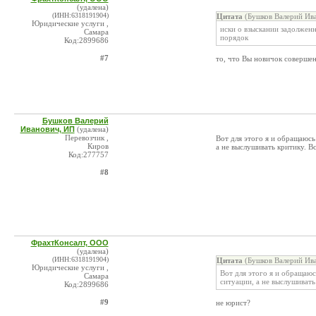
(удалена)
(ИНН:6318191904)
Цитата
(Бушков Валерий Ива
Юридические услуги ,
иски о взыскании задолжен
Самара
порядок
Код:2899686
#7
то, что Вы новичок соверше
Бушков Валерий
Иванович, ИП
(удалена)
Перевозчик ,
Вот для этого я и обращаюс
Киров
а не выслушивать критику. В
Код:277757
#8
ФрахтКонсалт, ООО
(удалена)
(ИНН:6318191904)
Цитата
(Бушков Валерий Ива
Юридические услуги ,
Вот для этого я и обращаю
Самара
ситуации, а не выслушивать
Код:2899686
#9
не юрист?