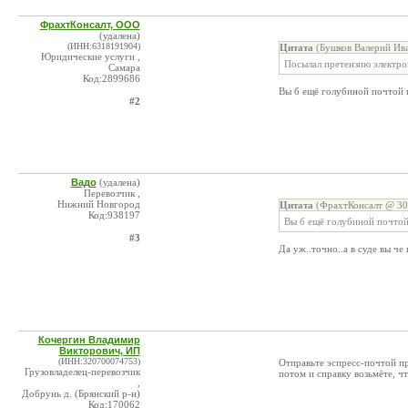
ФрахтКонсалт, ООО
(удалена)
(ИНН:6318191904)
Цитата
(Бушков Валерий Ива
Юридические услуги ,
Посылал претензию электро
Самара
Код:2899686
Вы б ещё голубиной почтой 
#2
Вадо
(удалена)
Перевозчик ,
Нижний Новгород
Цитата
(ФрахтКонсалт @ 30.
Код:938197
Вы б ещё голубиной почтой
#3
Да уж..точно..а в суде вы ч
Кочергин Владимир
Викторович, ИП
(ИНН:320700074753)
Отправьте эспресс-почтой пр
Грузовладелец-перевозчик
потом и справку возьмёте, ч
,
Добрунь д. (Брянский р-н)
Код:170062