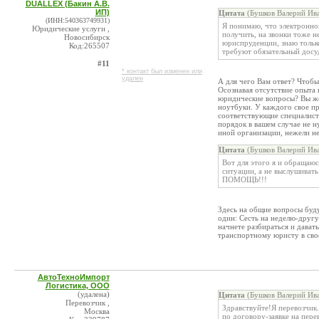
DUALLEX (Бакин А.В.
ИП)
Цитата
(Бушков Валерий Ива
(ИНН:540363749931)
Я понимаю, что электронной
Юридические услуги ,
получить, на звонки тоже н
Новосибирск
юриспруденции, знаю тольк
Код:265507
требуют обязательный дос
#11
* контакт был изменен или
удален
А для чего Вам ответ? Чтобы 
Осознавая отсутствие опыта
юридические вопросы? Вы же 
ноутбуки. У каждого свое п
соответствующие специалист
порядок в вашем случае не 
иной организации, нежели не
Цитата
(Бушков Валерий Ива
Вот для этого я и обращаю
ситуации, а не выслушивать 
ПОМОЩЬ!!!
Здесь на общие вопросы буду
один: Сесть на неделю-другу
начнете разбираться и дават
транспортному юристу в сво
АвтоТехноИмпорт
Логистика, ООО
(удалена)
Цитата
(Бушков Валерий Ива
Перевозчик ,
Здравствуйте!Я перевозчик.
Москва
по договору-заявке на перев