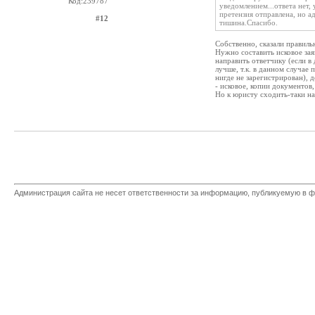
Код:239787
уведомлением...ответа нет, 
претензия отправлена, но а
#12
тишина.Спасибо.
Собственно, сказали правильн
Нужно составить исковое зая
направить ответчику (если в
лучше, т.к. в данном случае 
нигде не зарегистрирован), 
- исковое, копии документов,
Но к юристу сходить-таки н
Администрация сайта не несет ответственности за информацию, публикуемую в ф