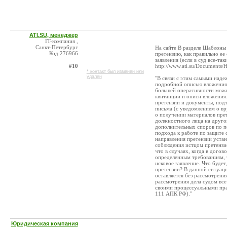
ATI.SU, менеджер
IT-компания ,
Санкт-Петербург
На сайте В разделе Шаблоны
Код:276966
претензию, как правильно ее
заявления (если в суд все-та
#10
http://www.ati.su/Documents
* контакт был изменен или
удален
"В связи с этим самыми над
подробной описью вложения 
большей оперативности можн
квитанции и описи вложения.
претензии и документы, подт
письма (с уведомлением о в
о получении материалов пре
должностного лица на друго
дополнительных споров по по
подхода к работе по защите 
направления претензии устан
соблюдения истцом претензио
что в случаях, когда в дого
определенным требованиям, 
исковое заявление. Что будет
претензии? В данной ситуаци
оставляется без рассмотрения
рассмотрения дела судом вс
своими процессуальными пра
111 АПК РФ)."
Юридическая компания