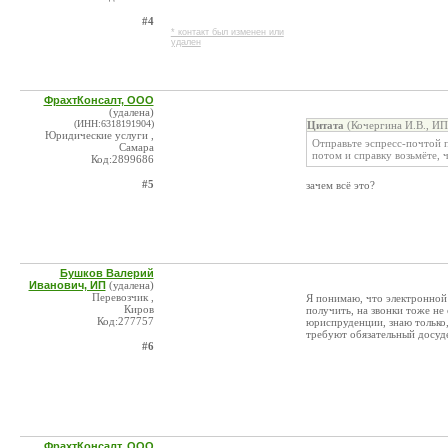
#4
* контакт был изменен или
удален
ФрахтКонсалт, ООО
(удалена)
(ИНН:6318191904)
Цитата
(Кочергина И.В., ИП
Юридические услуги ,
Отправьте эспресс-почтой п
Самара
потом и справку возьмёте, 
Код:2899686
#5
зачем всё это?
Бушков Валерий
Иванович, ИП
(удалена)
Перевозчик ,
Я понимаю, что электронной 
Киров
получить, на звонки тоже не
Код:277757
юриспруденции, знаю только,
требуют обязательный досуд
#6
ФрахтКонсалт, ООО