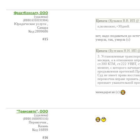
ФрахтКонсалт, ООО
(удалена)
(ИНН:6318191904)
Цитата
(Кувыков В.В. ИП @ 
Юридические услуги ,
и,возможно,+30дней.
Самара
Код:2899686
нет, надо подаваться до ист
#15
умерла, так, умерла (с)
Цитата
(Булгаков Н.Н. ИП @
3. Установленные транспорт
месяцев, а в отношении штр
ст.300 КТМ, ст.222 УВВТ, с
момент, с которого начинае
предъявления претензий.Пре
Суд не имеет права восста
перевозчик вправе принять 
признает уважительной при
мамадарагая (с)
"Трансавто", ООО
(удалена)
(ИНН:1660093116)
Перевозчик ,
Казань
Код:16899
#16