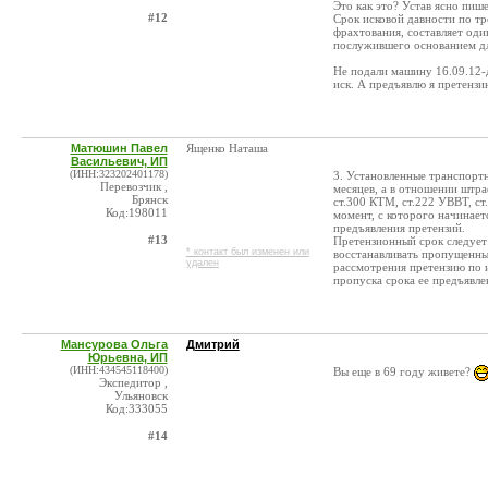
Это как это? Устав ясно пише
#12
Срок исковой давности по т
фрахтования, составляет оди
послужившего основанием дл
Не подали машину 16.09.12-д
иск. А предъявлю я претензию
Матюшин Павел
Ященко Наташа
Васильевич, ИП
(ИНН:323202401178)
3. Установленные транспортн
Перевозчик ,
месяцев, а в отношении штра
Брянск
ст.300 КТМ, ст.222 УВВТ, ст
Код:198011
момент, с которого начинает
предъявления претензий.
#13
Претензионный срок следует 
* контакт был изменен или
восстанавливать пропущенны
удален
рассмотрения претензию по 
пропуска срока ее предъявле
Мансурова Ольга
Дмитрий
Юрьевна, ИП
(ИНН:434545118400)
Вы еще в 69 году живете?
Экспедитор ,
Ульяновск
Код:333055
#14