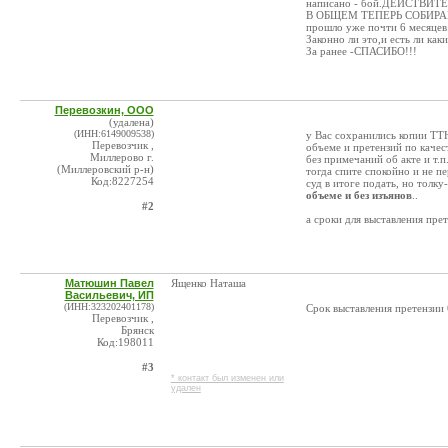
написано - бой.ДЕЙСТВИТЕЛЬ
В ОБЩЕМ ТЕПЕРЬ СОБИРА
прошло уже почти 6 месяцев
Законно ли это,и есть ли ка
За ранее -СПАСИБО!!!
Перевозкин, ООО
(удалена)
(ИНН:6149009538)
у Вас сохранились копии ТТН
Перевозчик ,
объеме и претензий по качес
Миллерово г.
без примечаний об акте и т.п
(Миллеровский р-н)
тогда спите спокойно и не п
Код:8227254
суд в итоге подать, но толку
объеме и без изъянов
..
#2
а сроки для выставления прете
Матюшин Павел
Ященко Наташа
Васильевич, ИП
(ИНН:323202401178)
Срок выставления претензии 6
Перевозчик ,
Брянск
Код:198011
#3
* контакт был изменен или
удален