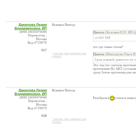
Данилова Лидия
Кувыков Виктор
Владимировна, ИП
(ИНН:246305076648)
Цитата
(Булгаков Н.Н. ИП @
Перевозчик ,
ст.163 УАТ
Москва
Код:4729070
это где такая статья?
#17
* контакт был изменен или
Цитата
(Мансурова Ольга Ю
удален
Срок исковой давности по 
Это так,что сначала претензи
претензиям.Но АКТ составля
сразу.Затем претензия,она м
Данилова Лидия
Кувыков Виктор
Владимировна, ИП
(ИНН:246305076648)
Разобрался
учиться никог
Перевозчик ,
Москва
Код:4729070
#18
* контакт был изменен или
удален