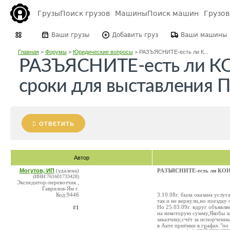
Грузы
Поиск грузов
Машины
Поиск машин
Грузо
Ваши грузы
Добавить груз
Ваши машины
Главная
>
Форумы
>
Юридические вопросы
>
РАЗЪЯСНИТЕ-есть ли К...
РАЗЪЯСНИТЕ-есть ли 
сроки для выставления
ОТВЕТИТЬ
Автор
Могутов, ИП
(удалена)
РАЗЪЯСНИТЕ-есть ли КОН
(ИНН:761601733428)
Экспедитор-перевозчик ,
Гаврилов-Ям г.
Код:9446
3.10.08г. была оказана услуг
так и не вернули,но поездку 
Но 25.03.09г. вдруг объявляе
#1
на некоторую сумму,Якобы за
заказчику,счёт за испорченны
в Акте приёмки в графах "по