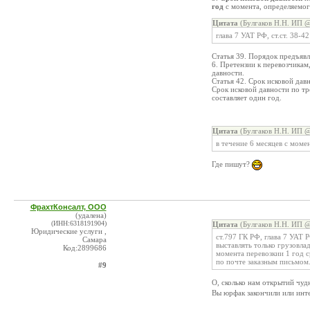
год
с момента, определяемог
Цитата
(Булгаков Н.Н. ИП @
глава 7 УАТ РФ, ст.ст. 38-42
Статья 39. Порядок предъяв
6. Претензии к перевозчикам
давности.
Статья 42. Срок исковой дав
Срок исковой давности по т
составляет один год.
Цитата
(Булгаков Н.Н. ИП @
в течение 6 месяцев с моме
Где пишут?
ФрахтКонсалт, ООО
(удалена)
(ИНН:6318191904)
Цитата
(Булгаков Н.Н. ИП @
Юридические услуги ,
ст.797 ГК РФ, глава 7 УАТ 
Самара
выставлять только грузовлад
Код:2899686
момента перевозкии 1 год с
по почте заказным письмом
#9
О, сколько нам открытий чуд
Вы юрфак закончили или инт