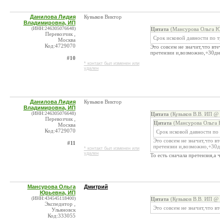
Данилова Лидия
Кувыков Виктор
Владимировна, ИП
(ИНН:246305076648)
Цитата
(Мансурова Ольга Ю
Перевозчик ,
Срок исковой давности по 
Москва
Код:4729070
Это совсем не значит,что вт
претензии и,возможно,+30дн
#10
* контакт был изменен или
удален
Данилова Лидия
Кувыков Виктор
Владимировна, ИП
(ИНН:246305076648)
Цитата
(Кувыков В.В. ИП @ 
Перевозчик ,
Цитата
(Мансурова Ольга 
Москва
Код:4729070
Срок исковой давности по
Это совсем не значит,что в
#11
претензии и,возможно,+30д
* контакт был изменен или
удален
То есть сначала претензия,а 
Мансурова Ольга
Дмитрий
Юрьевна, ИП
(ИНН:434545118400)
Цитата
(Кувыков В.В. ИП @ 
Экспедитор ,
Это совсем не значит,что 
Ульяновск
Код:333055