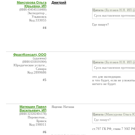
Мансурова Ольга
Дмитрий
Юрьевна, ИП
(ИНН:434545118400)
Цитата
(Булгаков Н.Н. ИП @
Экспедитор ,
Срок выставления претензии
Ульяновск
Код:333055
Где пишут?
#4
ФрахтКонсалт, ООО
(удалена)
(ИНН:6318191904)
Цитата
(Булгаков Н.Н. ИП @
Юридические услуги ,
Срок выставления претензии
Самара
Код:2899686
это для экспедиции.
#5
и что будет, если не уложить
ничего не будет.
Матюшин Павел
Ященко Наташа
Васильевич, ИП
(ИНН:323202401178)
Цитата
(Мансурова Ольга Ю
Перевозчик ,
Где пишут?
Брянск
Код:198011
ст.797 ГК РФ, глава 7 УАТ РФ
#6