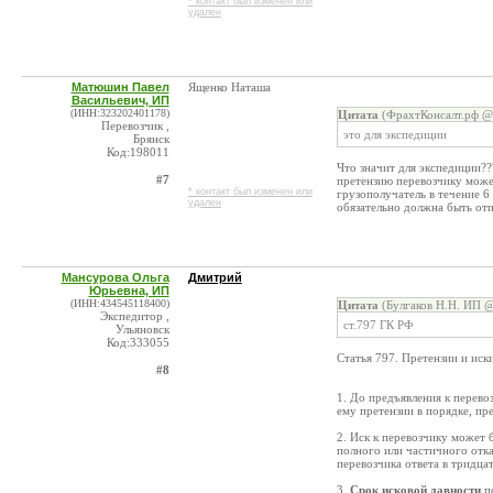
* контакт был изменен или
удален
Матюшин Павел
Ященко Наташа
Васильевич, ИП
(ИНН:323202401178)
Цитата
(ФрахтКонсалт.рф @ 
Перевозчик ,
это для экспедиции
Брянск
Код:198011
Что значит для экспедиции???
#7
претензию перевозчику может
* контакт был изменен или
грузополучатель в течение 6
удален
обязательно должна быть отп
Мансурова Ольга
Дмитрий
Юрьевна, ИП
(ИНН:434545118400)
Цитата
(Булгаков Н.Н. ИП @
Экспедитор ,
ст.797 ГК РФ
Ульяновск
Код:333055
Статья 797. Претензии и иск
#8
1. До предъявления к перево
ему претензии в порядке, 
2. Иск к перевозчику может 
полного или частичного отка
перевозчика ответа в тридца
3.
Срок исковой давности
по