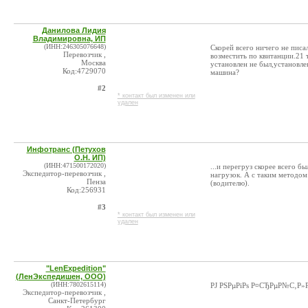
Данилова Лидия
Владимировна, ИП
(ИНН:246305076648)
Скорей всего ничего не писа
Перевозчик ,
возместить по квитанции.21
Москва
установлен не был,установле
Код:4729070
машина?
#2
* контакт был изменен или
удален
Инфотранс (Петухов
О.Н. ИП)
(ИНН:471500172020)
...и перегруз скорее всего б
Экспедитор-перевозчик ,
нагрузок. А с таким методом
Пенза
(водителю).
Код:256931
#3
* контакт был изменен или
удален
"LenExpedition"
(ЛенЭкспедишен, ООО)
(ИНН:7802615114)
РЈ РЅРµРіРѕ Р¤СЂРµР№С‚Р
Экспедитор-перевозчик ,
Санкт-Петербург