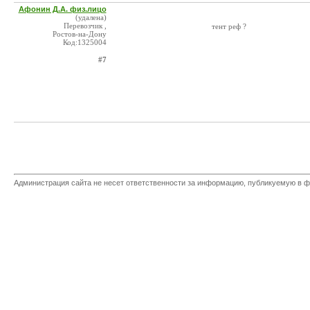
Афонин Д.А. физ.лицо
(удалена)
Перевозчик ,
тент реф ?
Ростов-на-Дону
Код:1325004
#7
Администрация сайта не несет ответственности за информацию, публикуемую в ф