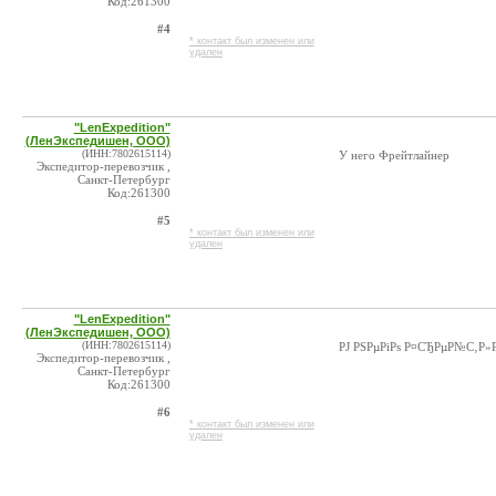
Код:261300
#4
* контакт был изменен или
удален
"LenExpedition"
(ЛенЭкспедишен, ООО)
(ИНН:7802615114)
У него Фрейтлайнер
Экспедитор-перевозчик ,
Санкт-Петербург
Код:261300
#5
* контакт был изменен или
удален
"LenExpedition"
(ЛенЭкспедишен, ООО)
(ИНН:7802615114)
РЈ РЅРµРіРѕ Р¤СЂРµР№С‚Р»
Экспедитор-перевозчик ,
Санкт-Петербург
Код:261300
#6
* контакт был изменен или
удален