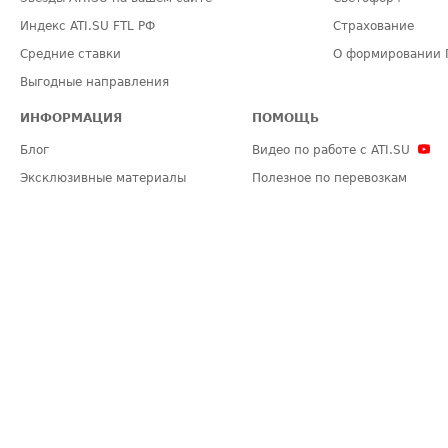
Индекс ATI.SU FTL РФ
Страхование
Средние ставки
О формировании 
Выгодные направления
ИНФОРМАЦИЯ
ПОМОЩЬ
Блог
Видео по работе с ATI.SU
Эксклюзивные материалы
Полезное по перевозкам
Политика конфиденциальности
Часто задаваемые вопросы (FA
Общие положения
Техническая информация
Карта сайта
ЗАДАТЬ ВОПРОС