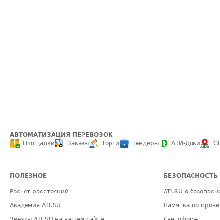
АВТОМАТИЗАЦИЯ ПЕРЕВОЗОК
Площадки
Заказы
Торги
Тендеры
АТИ-Доки
G
ПОЛЕЗНОЕ
БЕЗОПАСНОСТЬ
Расчет расстояний
ATI.SU о безопасн
Академия ATI.SU
Памятка по прове
Звезды ATI.SU на вашем сайте
Светофор+