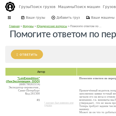
Грузы
Поиск грузов
Машины
Поиск машин
Грузо
Ваши грузы
Добавить груз
Ваши машины
Главная
>
Форумы
>
Юридические вопросы
>
Помогите ответом по ...
Помогите ответом по пер
ОТВЕТИТЬ
Автор
"LenExpedition"
Помогите ответом по перег
(ЛенЭкспедишен, ООО)
(ИНН:7802615114)
Экспедитор-перевозчик ,
Санкт-Петербург
Привлечённый водитель попр
Код:261300
заполнении заявки точный ве
загнали его на весы и отняли
компанию..т.к. виниваты мы.Н
#1
утверждает...что не знала про
* контакт был изменен или
удален
Теперь требует задним числ
машину.
Может ли он что то добиться