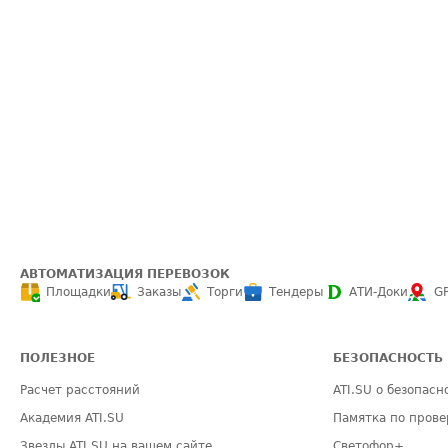
АВТОМАТИЗАЦИЯ ПЕРЕВОЗОК
Площадки
Заказы
Торги
Тендеры
АТИ-Доки
G
ПОЛЕЗНОЕ
БЕЗОПАСНОСТЬ
Расчет расстояний
ATI.SU о безопасн
Академия ATI.SU
Памятка по прове
Звезды ATI.SU на вашем сайте
Светофор+