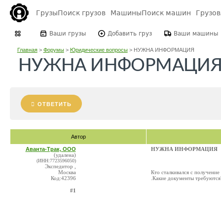
Грузы
Поиск грузов
Машины
Поиск машин
Грузо
Ваши грузы
Добавить груз
Ваши машины
Главная
>
Форумы
>
Юридические вопросы
>
НУЖНА ИНФОРМАЦИЯ
НУЖНА ИНФОРМАЦИ
ОТВЕТИТЬ
Автор
Аванта-Трак, ООО
НУЖНА ИНФОРМАЦИЯ
(удалена)
(ИНН:7723596050)
Экспедитор ,
Москва
Кто сталкивался с получение
Код:42396
.Какие документы требуются
#1