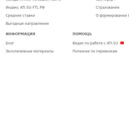
Индекс ATI.SU FTL РФ
Страхование
Средние ставки
О формировании 
Выгодные направления
ИНФОРМАЦИЯ
ПОМОЩЬ
Блог
Видео по работе с ATI.SU
Эксклюзивные материалы
Полезное по перевозкам
Политика конфиденциальности
Часто задаваемые вопросы (FA
Общие положения
Техническая информация
Карта сайта
ЗАДАТЬ ВОПРОС