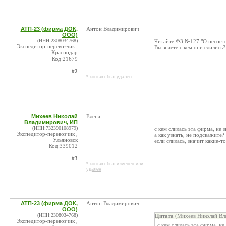
АТП-23 (фирма ДОК,
Антон Владимирович
ООО)
(ИНН:2308034768)
Читайте ФЗ №127 "О несостоя
Экспедитор-перевозчик ,
Вы знаете с кем они слились?
Краснодар
Код:21679
#2
* контакт был удален
Михеев Николай
Елена
Владимирович, ИП
(ИНН:732390108979)
с кем слилась эта фирма, не з
Экспедитор-перевозчик ,
а как узнать, не подскажите?
Ульяновск
если слилась, значит какие-
Код:339012
#3
* контакт был изменен или
удален
АТП-23 (фирма ДОК,
Антон Владимирович
ООО)
(ИНН:2308034768)
Цитата
(Михеев Николай Вл
Экспедитор-перевозчик ,
с кем слилась эта фирма, не 