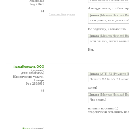
Краснодар
Код:21679
А откуда знаете, что было п
#4
* контакт был удален
Цитата
(Михеев Николай Вл
а как узнать, не подскажите
Не подскажу, к сожалению.
Цитата
(Михеев Николай Вл
если слилась, значит какие
Нет.
ФрахтКонсалт, ООО
(удалена)
(ИНН:6318191904)
Цитата
(АТП-23 (Романов П.
Юридические услуги ,
Читайте ФЗ №127 "О несост
Самара
Код:2899686
зачем?
#5
Цитата
(Михеев Николай Вл
Что делать?
понять и простить (с)
теоретически есть шансы пол
Вадо
(удалена)