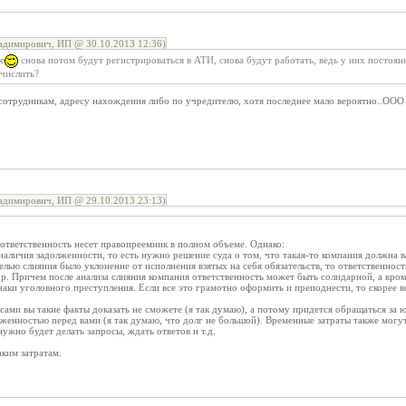
адимирович, ИП @ 30.10.2013 12:36)
е
снова потом будут регистрироваться в АТИ, снова будут работать, ведь у них постоянна
ычислить?
сотрудникам, адресу нахождения либо по учредителю, хотя последнее мало вероятно..ООО н
адимирович, ИП @ 29.10.2013 23:13)
о ответственность несет правопреемник в полном объеме. Однако:
 наличия задолженности, то есть нужно решение суда о том, что такая-то компания должна 
целью слияния было уклонение от исполнения взятых на себя обязательств, то ответственнос
р. Причем после анализа слияния компания ответственность может быть солидарной, а кроме
знаки уголовного преступления. Если все это грамотно оформить и преподнести, то скорее в
ами вы такие факты доказать не сможете (я так думаю), а потому придется обращаться за
женностью перед вами (я так думаю, что долг не большой). Временные затраты также могу
ужно будет делать запросы, ждать ответов и т.д.
аким затратам.