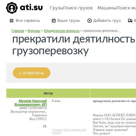
Грузы
Поиск грузов
Машины
Поиск м
Все сервисы
Ваши грузы
Добавить груз
Главная
>
Форумы
>
Юридические вопросы
>
прекратили деятилнос...
прекратили деятилность 
грузоперевозку
ОТВЕТИТЬ
Автор
Михеев Николай
Елена
прекратили деятилность при
Владимирович, ИП
(ИНН:732390108979)
Экспедитор-перевозчик ,
Ульяновск
Фирма ООО АСПЕКТ ПЛЮС, ко
Код:339012
имеет (-10) баллов По данн
Как быть, ведь она не оплати
Значит, ни "недобросовестны
#1
Плакали наши денежки?
* контакт был изменен или
удален
Что делать?