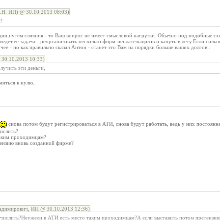
Н. ИП) @ 30.10.2013 08:03)
?
ации,путем слияния - то Ваш вопрос не имеет смысловой нагрузки. Обычно под подобные с
ведет,ее задача - реорганизовать несколько фирм-неплательщиков и кануть в лету.Если сильно
чее - но как правильно сказал Антон - станет это Вам на порядки больше ваших долгов..
30.10.2013 10:33)
лучить эти деньги,
миться к нулю..
снова потом будут регистрироваться в АТИ, снова будут работать, ведь у них постоянная
числить?
таким проходимцам?
тензию вновь созданной фирме?
адимирович, ИП @ 30.10.2013 12:36)
ычислить?Неужели в АТИ есть место таким проходимцам?А если выставить потом претензию