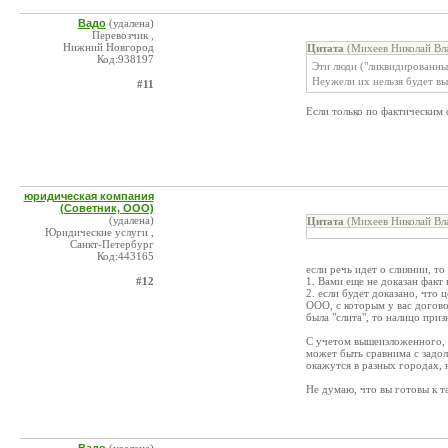
Вадо
(удалена)
Перевозчик ,
Нижний Новгород
Цитата
(Михеев Николай Вл
Код:938197
Эти люди ("ликвидированны
Неужели их нельзя будет в
#11
Если только по фактическим 
юридическая компания
(Советник, ООО)
(удалена)
Цитата
(Михеев Николай Вл
Юридические услуги ,
Санкт-Петербург
Код:443165
если речь идет о слиянии, т
#12
1. Вами еще не доказан факт
2. если будет доказано, что 
ООО, с которым у вас догово
была "слита", то налицо при
С учетом вышеизложенного, с
может быть сравнима с задол
окажутся в разных городах, н
Не думаю, что вы готовы к т