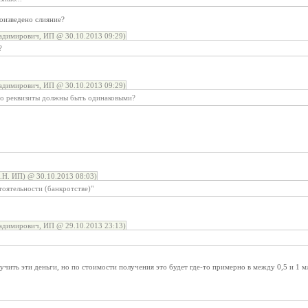
роизведено слияние?
адимирович, ИП @ 30.10.2013 09:29)
?
адимирович, ИП @ 30.10.2013 09:29)
-то реквизиты должны быть одинаковыми?
Н. ИП) @ 30.10.2013 08:03)
оятельности (банкротстве)"
адимирович, ИП @ 29.10.2013 23:13)
учить эти деньги, но по стоимости получения это будет где-то примерно в между 0,5 и 1 мл