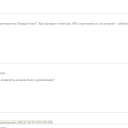
тельности (банкротстве)". Как вы верно отметили, НП и претензии их не волнуют - рейтин
наю...
то реквизиты должны быть одинаковыми?
адимирович, ИП @ 30.10.2013 09:29)
знаю...