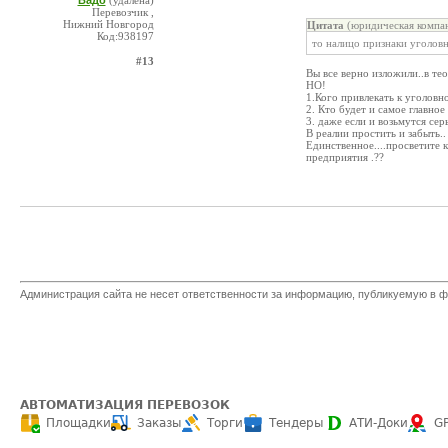
Вадо
(удалена)
Перевозчик ,
Нижний Новгород
Цитата
(юридическая компан
Код:938197
то налицо признаки уголовн
#13
Вы все верно изложили..в те
НО!
1.Кого привлекать к уголовн
2. Кто будет и самое главно
3. даже если и возьмутся сер
В реалии простить и забыть..
Единственное....просветите 
предприятия .??
Администрация сайта не несет ответственности за информацию, публикуемую в ф
АВТОМАТИЗАЦИЯ ПЕРЕВОЗОК
Площадки
Заказы
Торги
Тендеры
АТИ-Доки
G