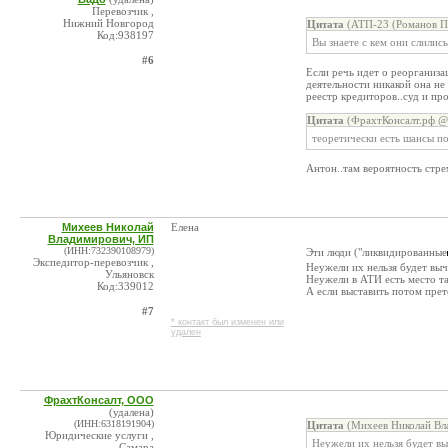
Перевозчик ,
Нижний Новгород
Цитата
(АТП-23 (Романов П.
Код:938197
Вы знаете с кем они слились
#6
Если речь идет о реорганиз
деятельности никакой она не 
реестр кредиторов..суд и про
Цитата
(ФрахтКонсалт.рф @ 
теоретически есть шансы по
Антон..там вероятность стре
Михеев Николай
Елена
Владимирович, ИП
(ИНН:732390108979)
Эти люди ("ликвидированные
Экспедитор-перевозчик ,
Неужели их нельзя будет вы
Ульяновск
Неужели в АТИ есть место 
Код:339012
А если выставить потом пре
#7
* контакт был изменен или
удален
ФрахтКонсалт, ООО
(удалена)
(ИНН:6318191904)
Цитата
(Михеев Николай Вл
Юридические услуги ,
Неужели их нельзя будет в
Самара