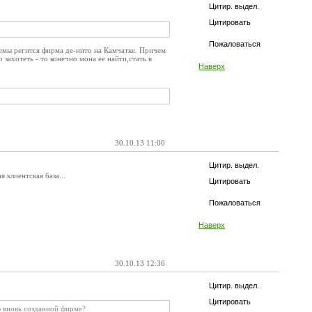
Цитир. выдел.
Цитировать
Пожаловаться
хемы регится фирма де-нито на Камчатке. Причем
 захотеть - то конечно мона ее найти,стать в
Наверх
30.10.13 11:00
Цитир. выдел.
 клиентская база...
Цитировать
Пожаловаться
Наверх
30.10.13 12:36
Цитир. выдел.
Цитировать
 вновь созданной фирме?