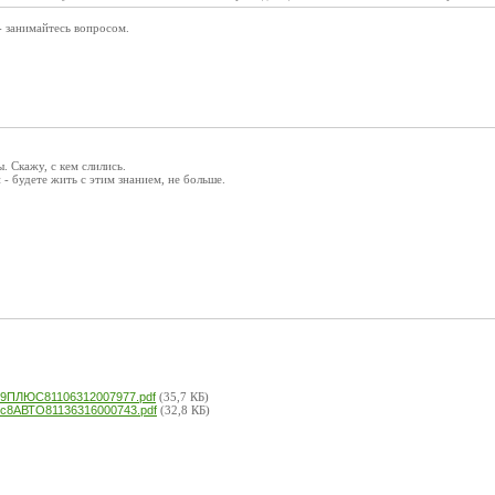
 - занимайтесь вопросом.
. Скажу, с кем слились.
 - будете жить с этим знанием, не больше.
ПЛЮС81106312007977.pdf
(35,7 КБ)
8АВТО81136316000743.pdf
(32,8 КБ)