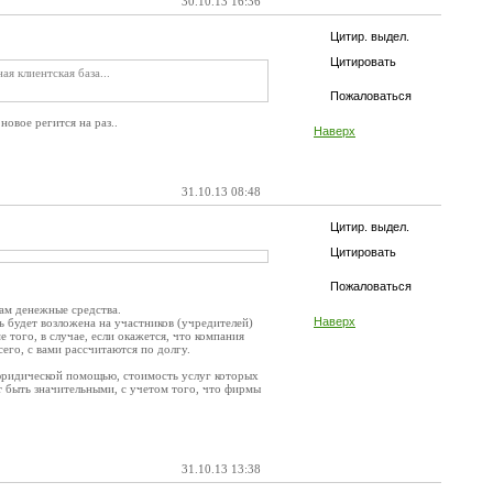
30.10.13 16:36
Цитир. выдел.
Цитировать
я клиентская база...
Пожаловаться
овое регится на раз..
Наверх
31.10.13 08:48
Цитир. выдел.
Цитировать
Пожаловаться
вам денежные средства.
Наверх
ть будет возложена на участников (учредителей)
 того, в случае, если окажется, что компания
сего, с вами рассчитаются по долгу.
 юридической помощью, стоимость услуг которых
т быть значительными, с учетом того, что фирмы
31.10.13 13:38