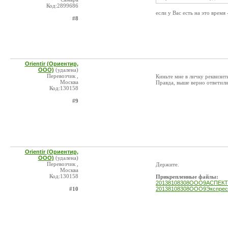
Код:2899686
если у Вас есть на это время
#8
Orientir (Ориентир,
ООО)
(удалена)
Перевозчик ,
Киньте мне в личку реквизиты
Москва
Правда, выше верно ответили
Код:130158
#9
Orientir (Ориентир,
ООО)
(удалена)
Перевозчик ,
Держите.
Москва
Код:130158
Прикрепленные файлы:
20138108308ООО9АСПЕКТ9
#10
20138108308ООО9Экспресс