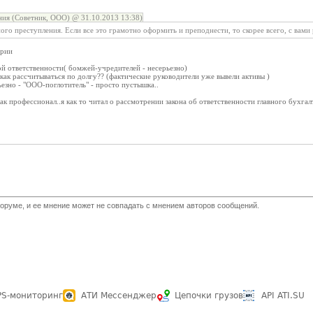
ия (Советник, ООО) @ 31.10.2013 13:38)
ого преступления. Если все это грамотно оформить и преподнести, то скорее всего, с вами
ории
ой ответственности( бомжей-учредителей - несерьезно)
е как рассчитываться по долгу?? (фактические руководители уже вывели активы )
ьезно - "ООО-поглотитель" - просто пустышка..
как профессионал..я как то читал о рассмотрении закона об ответственности главного бухга
оруме, и ее мнение может не совпадать с мнением авторов сообщений.
PS-мониторинг
АТИ Мессенджер
Цепочки грузов
API ATI.SU