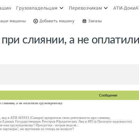
ашин
Грузовладельцам
Перевозчикам
АТИ-Доки
А
Ваши машины
Добавить машину
Заказы
при слиянии, а не оплатил
Сообщение
 слиянии, а не оплатили грузоперевозку
д в АТИ 465933 (Самара) прекратила свою деятельность при слиянии,
ым Единых Государственных Реестров Юридических Лиц и ИП (в Паспорте надежности).
ла нам грузоперевозку? Просрочка - вторая неделя...
е партнеры", ни претензия их теперь не волнует?