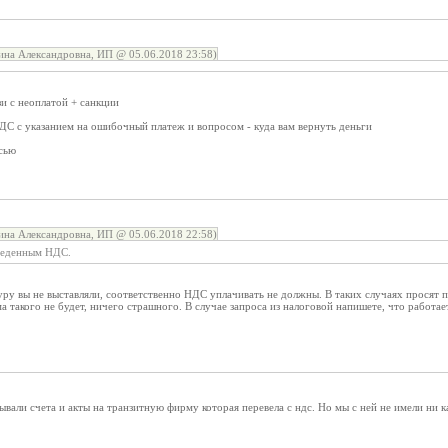
на Александровна, ИП @ 05.06.2018 23:58)
зи с неоплатой + санкции
ДС с указанием на ошибочный платеж и вопросом - куда вам вернуть деньги
сью
на Александровна, ИП @ 05.06.2018 22:58)
еведенным НДС.
уру вы не выставляли, соответственно НДС уплачивать не должны. В таких случаях просят п
а такого не будет, ничего страшного. В случае запроса из налоговой напишете, что работае
али счета и акты на транзитную фирму которая перевела с ндс. Но мы с ней не имели ни как