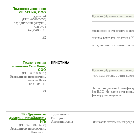
Правовое агентство
РЕ_АКЦИЯ, ООО
(удалена)
Цитата
(Друженкова Екатери
(ИНН:6452099356)
Юридические услуги ,
Саратов
Код:8485921
претензию контрагенту в свя
#2
письмо тому кто оплатил с Н
все ценными письмами с опи
Транспортная
КРИСТИНА
компания СканЛайн,
ООО
Цитата
(Друженкова Екатери
(ИНН:6025036828)
что нам делать с этим пер
Экспедитор-перевозчик ,
Великие Луки
Код:103911
Ничего не делать. Счет-факт
#3
без НДС. Но даже если письм
фактуру не выдавали.
ТК (Друженков
Друженкова
Дмитрий Михайлович,
Екатерина
ИП)
Александровна
Они хотят чтобы мы переделыв
(ИНН:521901796234)
Экспедитор-перевозчик ,
Носовая с.