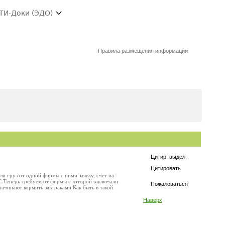
ТИ-Доки (ЭДО)
Правила размещения информации
Цитир. выдел.
Цитировать
и груз от одной фирмы с ними заявку, счет на
С.Теперь требуем от фирмы с которой заключали
Пожаловаться
начинают кормить завтраками.Как быть в такой
Наверх