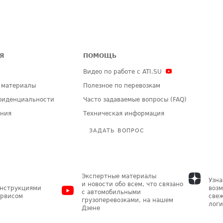
Я
ПОМОЩЬ
Видео по работе с ATI.SU
 материалы
Полезное по перевозкам
фиденциальности
Часто задаваемые вопросы (FAQ)
ения
Техническая информация
ЗАДАТЬ ВОПРОС
Экспертные материалы
Узна
и новости обо всем, что связано
инструкциями
возм
с автомобильными
ервисом
свеж
грузоперевозками, на нашем
логи
Дзене