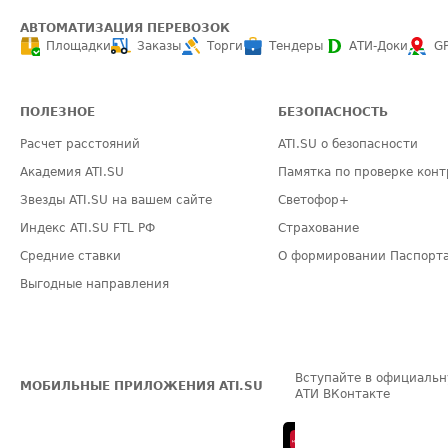
АВТОМАТИЗАЦИЯ ПЕРЕВОЗОК
Площадки
Заказы
Торги
Тендеры
АТИ-Доки
G
ПОЛЕЗНОЕ
БЕЗОПАСНОСТЬ
Расчет расстояний
ATI.SU о безопасности
Академия ATI.SU
Памятка по проверке конт
Звезды ATI.SU на вашем сайте
Светофор+
Индекс ATI.SU FTL РФ
Страхование
Средние ставки
О формировании Паспорт
Выгодные направления
Вступайте в официальн
МОБИЛЬНЫЕ ПРИЛОЖЕНИЯ ATI.SU
АТИ ВКонтакте