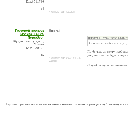
Код:6511746
#4
* контакт был удален
Грузовой пропуск
Николай
Москва, Санкт-
Петербург
Цитата
(Друженкова Екатери
Юридические услуги ,
Они хотят чтобы мы передел
Москва
Код:1030407
По большому счету проблемы у
#5
документы если будете переде
* контакт был изменен или
удален
_______________________
Отредактировано пользова
Администрация сайта не несет ответственности за информацию, публикуемую в ф