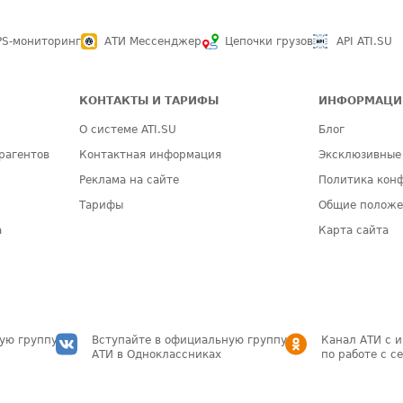
PS-мониторинг
АТИ Мессенджер
Цепочки грузов
API ATI.SU
КОНТАКТЫ И ТАРИФЫ
ИНФОРМАЦИ
О системе ATI.SU
Блог
рагентов
Контактная информация
Эксклюзивные
Реклама на сайте
Политика кон
Тарифы
Общие полож
а
Карта сайта
ую группу
Вступайте в официальную группу
Канал АТИ с 
АТИ в Одноклассниках
по работе с с