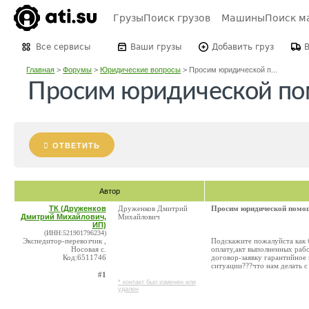
Грузы
Поиск грузов
Машины
Поиск м
Все сервисы
Ваши грузы
Добавить груз
Главная
>
Форумы
>
Юридические вопросы
>
Просим юридической п...
Просим юридической п
ОТВЕТИТЬ
Автор
ТК (Друженков
Друженков Дмитрий
Просим юридической помо
Дмитрий Михайлович,
Михайлович
ИП)
(ИНН:521901796234)
Экспедитор-перевозчик ,
Подскажите пожалуйста как 
Носовая с.
оплату,акт выполненных рабо
Код:6511746
договор-заявку гарантийное 
ситуации???что нам делать 
#1
* контакт был изменен или
удален