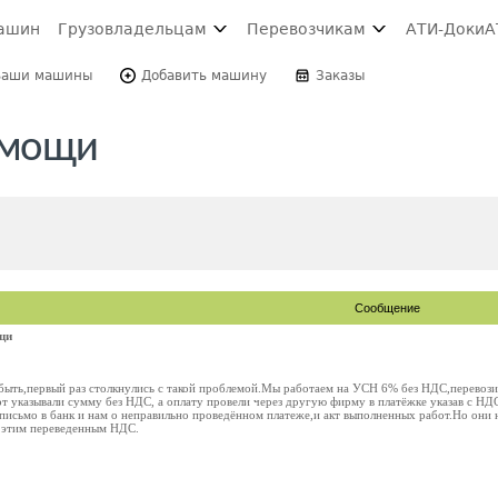
ашин
Грузовладельцам
Перевозчикам
АТИ-Доки
А
Ваши машины
Добавить машину
Заказы
омощи
Сообщение
щи
быть,первый раз столкнулись с такой проблемой.Мы работаем на УСН 6% без НДС,перевозил
т указывали сумму без НДС, а оплату провели через другую фирму в платёжке указав с НД
письмо в банк и нам о неправильно проведённом платеже,и акт выполненных работ.Но они 
с этим переведенным НДС.