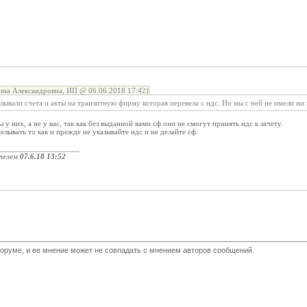
на Александровна, ИП @ 06.06.2018 17:42)
ывали счета и акты на транзитную фирму которая перевела с ндс. Но мы с ней не имели ни ка
 них, а не у вас, так как без выданной вами сф они не смогут принять ндс к зачету.
лывать то как и прежде не указывайте ндс и не делайте сф.
____________________
телем
07.6.18 13:52
оруме, и ее мнение может не совпадать с мнением авторов сообщений.