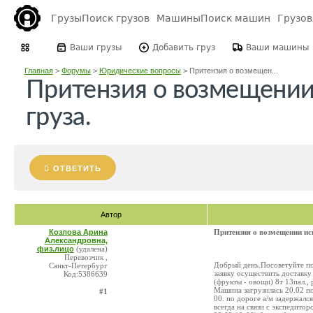
Грузы
Поиск грузов
Машины
Поиск машин
Грузо
Ваши грузы
Добавить груз
Ваши машины
Главная
>
Форумы
>
Юридические вопросы
>
Притензия о возмещен...
Притензия о возмещении
груза.
ОТВЕТИТЬ
Автор
Козлова Арина
Притензия о возмещении ис
Александровна,
физ.лицо
(удалена)
Перевозчик ,
Добрый день.Посоветуйте по
Санкт-Петербург
заявку осуществить доставку
Код:5386639
(фрукты - овощи) 8т 13пал., 
Машина загрузилась 20.02 поз
#1
00. по дороге а/м задержался
всегда на связи с экспедитор