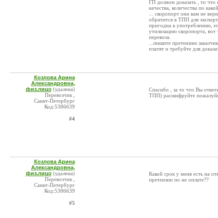
ГП должен доказать , то что 
качества, количества по како
... скоропорт они вам не ве
обратится в ТПП для эксперт
пригодна к употреблению, е
утилизацию скоропорта, вот 
перевоза.
...пишите претензию заказчик
платят и требуйте для доказ
Козлова Арина
Александровна,
физ.лицо
(удалена)
Спасибо , за то что Вы отве
Перевозчик ,
ТПП) расшифруйте пожалуй
Санкт-Петербург
Код:5386639
#4
Козлова Арина
Александровна,
физ.лицо
(удалена)
Какой срок у меня есть на от
Перевозчик ,
претензии по не оплате??
Санкт-Петербург
Код:5386639
#5