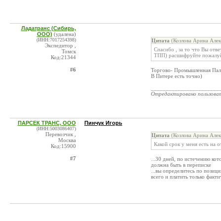
Ладатранс (Сибирь,
ООО)
(удалена)
(ИНН:7017254398)
Цитата
(Козлова Арина Алек
Экспедитор ,
Спасибо , за то что Вы отв
Томск
ТПП) расшифруйте пожалу
Код:21344
#6
Торгово- Промышленная Пал
В Питере есть точно)
_______________________
Отредактировано пользова
ПАРСЕК ТРАНС, ООО
Пинчук Игорь
(ИНН:5003086407)
Перевозчик ,
Цитата
(Козлова Арина Алек
Москва
Какой срок у меня есть на 
Код:15900
#7
...30 дней, по истечению кот
должна быть в переписке
...вы определитесь по позици
всего и платить только факт