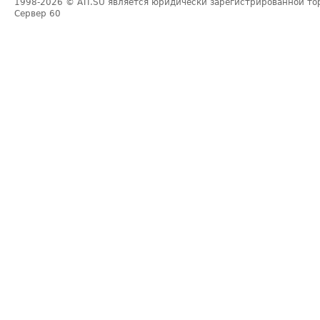
1998-2026
© ATI.SU является юридически зарегистрированной то
Сервер
60