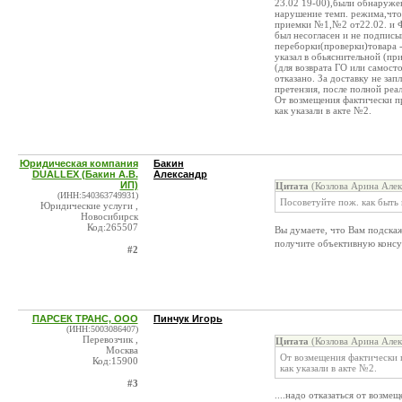
23.02 19-00),были обнаружен
нарушение темп. режима,что 
приемки №1,№2 от22.02. и Ф
был несогласен и не подписы
переборки(проверки)товара - 
указал в обьяснительной (пр
(для возврата ГО или самост
отказано. За доставку не за
претензия, после полной реа
От возмещения фактически пр
как указали в акте №2.
Юридическая компания
Бакин
DUALLEX (Бакин А.В.
Александр
ИП)
Цитата
(Козлова Арина Алек
(ИНН:540363749931)
Посоветуйте пож. как быть 
Юридические услуги ,
Новосибирск
Код:265507
Вы думаете, что Вам подска
получите объективную консу
#2
ПАРСЕК ТРАНС, ООО
Пинчук Игорь
(ИНН:5003086407)
Перевозчик ,
Цитата
(Козлова Арина Алек
Москва
От возмещения фактически п
Код:15900
как указали в акте №2.
#3
....надо отказаться от возме