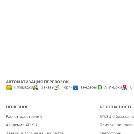
АВТОМАТИЗАЦИЯ ПЕРЕВОЗОК
Площадки
Заказы
Торги
Тендеры
АТИ-Доки
G
ПОЛЕЗНОЕ
БЕЗОПАСНОСТЬ
Расчет расстояний
ATI.SU о безопасн
Академия ATI.SU
Памятка по прове
Звезды ATI.SU на вашем сайте
Светофор+