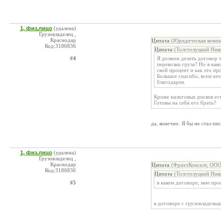
1, физ.лицо
(удалена)
Грузовладелец ,
Краснодар
Цитата
(Юридическая компа
Код:3186836
Цитата
(Толстолуцкий Нико
#4
Я должен делать договор 
перевозки груза? Но в как
свой процент и как это пр
Большое спасибо, всем кт
благодарен.
Кроме налоговых рисков ест
Готовы на себя его брать?
да, конечно. Я бы не стал пи
1, физ.лицо
(удалена)
Грузовладелец ,
Краснодар
Цитата
(ФрахтКонсалт, ООО
Код:3186836
Цитата
(Толстолуцкий Нико
#5
в каком договоре, мне пр
в договоре с грузовладельце