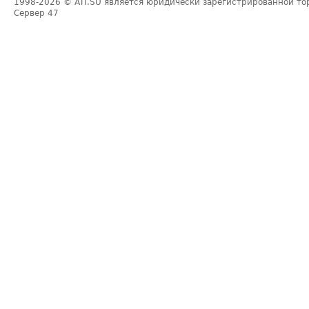
1998-2026
© ATI.SU является юридически зарегистрированной то
Сервер
47