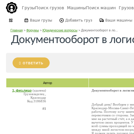
Грузы
Поиск грузов
Машины
Поиск машин
Грузо
Ваши грузы
Добавить груз
Ваши машины
Главная
>
Форумы
>
Юридические вопросы
>
Документооборот в ло...
Документооборот в логи
ОТВЕТИТЬ
Автор
1, физ.лицо
(удалена)
Документооборот в логисти
Грузовладелец ,
Краснодар
Код:3186836
Добрый день! Вообщем у мен
Краснодар-Москва-Санкт-Пет
#1
работы. Поэтому хочу занять
перевозчиков со стороны. За
мне на расчетный счёт, а я 
вычетом своих процентов. У 
всей суммы проходящей по м
между мной логистом-посред
Я должен делать договор тра