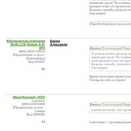
перевозки груза? Но в каком
процент и как это прописать
Большое спасибо, всем кто 
благодарен.
_______________________
Отредактировано пользова
Юридическая компания
Бакин
DUALLEX (Бакин А.В.
Александр
ИП)
Цитата
(Толстолуцкий Никол
(ИНН:540363749931)
Я должен делать договор тр
Юридические услуги ,
перевозки груза? Но в како
Новосибирск
свой процент и как это про
Код:265507
Большое спасибо, всем кто
благодарен.
#2
Кроме налоговых рисков есть
Готовы на себя его брать?
ФрахтКонсалт, ООО
(удалена)
(ИНН:6318191904)
Цитата
(Толстолуцкий Никол
Юридические услуги ,
в каком договоре, мне проп
Самара
Код:2899686
#3
в договоре с грузовладельцем