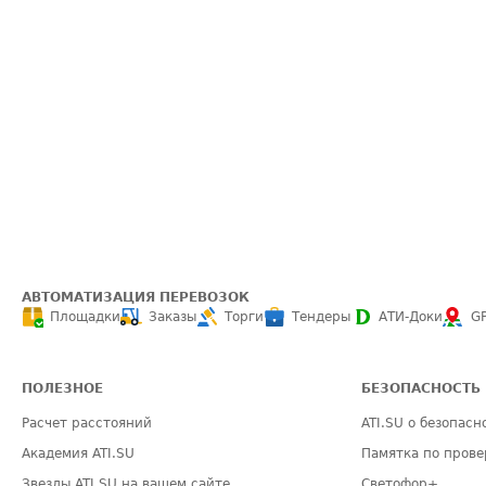
АВТОМАТИЗАЦИЯ ПЕРЕВОЗОК
Площадки
Заказы
Торги
Тендеры
АТИ-Доки
G
ПОЛЕЗНОЕ
БЕЗОПАСНОСТЬ
Расчет расстояний
ATI.SU о безопасн
Академия ATI.SU
Памятка по прове
Звезды ATI.SU на вашем сайте
Светофор+