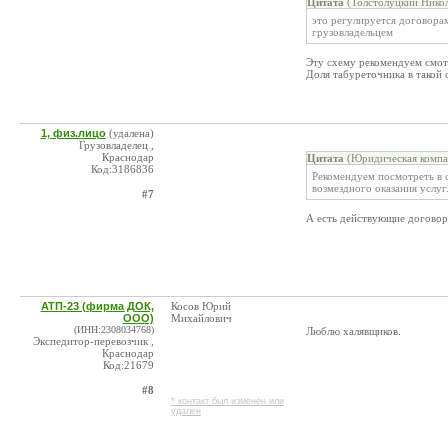
Цитата
(Толстолуцкий Никол
это регулируется договора
грузовладельцем
Эту схему рекомендуем смот
Доля табуреточника в такой с
1, физ.лицо
(удалена)
Грузовладелец ,
Краснодар
Цитата
(Юридическая компан
Код:3186836
Рекомендуем посмотреть в 
возмездного оказания услуг
#7
А есть действующие договор
АТП-23 (фирма ДОК,
Косов Юрий
ООО)
Михайлович
(ИНН:2308034768)
Люблю халявщиков.
Экспедитор-перевозчик ,
Краснодар
Код:21679
#8
* контакт был изменен или
удален