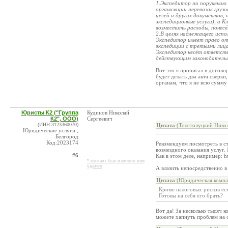
1.Экспедитор по поручению 
организации перевозок груз
целей и других документов, 
экспедиционные услуги), а 
возместить расходы, понесё
2.В целях надлежащего испо
Экспедитор имеет право от 
экспедиции с третьими лица
Экспедитор несёт ответств
действующим законодатель
Вот это я прописал в догово
будет делать два акта сверк
органам, что я не всю сумму
Юристы К2 ("Группа
Кудинов Николай
К2", ООО)
Сергеевич
(ИНН:3123360070)
Цитата
(Толстолуцкий Никол
Юридические услуги ,
Белгород
Код:2023174
Рекомендуем посмотреть в с
возмездного оказания услуг
#6
Как в этом деле, например: ht
* контакт был изменен или
удален
А влазить непосредственно в 
Цитата
(Юридическая компа
Кроме налоговых рисков ест
Готовы на себя его брать?
Вот да! За несколько тысяч 
можете хапнуть проблем на 