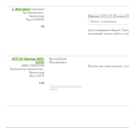
1, физ.лицо
(удалена)
Грузовладелец ,
Краснодар
Цитата
(АТП-23 (Романов П.
Код:3186836
Люблю халявщиков.
#9
Для халявщиков Яндекс.Такси
желающий может найти у них
АТП-23 (фирма ДОК,
Косов Юрий
ООО)
Михайлович
(ИНН:2308034768)
Видите как замечательно, ест
Экспедитор-перевозчик ,
Краснодар
Код:21679
#10
* контакт был изменен или
удален