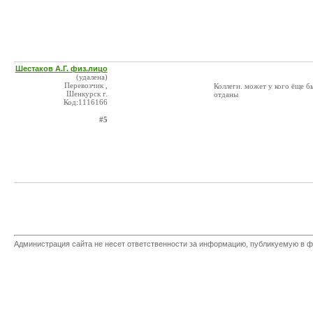
Шестаков А.Г. физ.лицо
(удалена)
Перевозчик ,
Коллеги. может у кого ёще б
Шенкурск г.
отданы
Код:1116166
#5
Администрация сайта не несет ответственности за информацию, публикуемую в ф