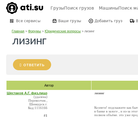
Грузы
Поиск грузов
Машины
Поиск м
Все сервисы
Ваши грузы
Добавить груз
Главная
>
Форумы
>
Юридические вопросы
>
лизинг
лизинг
ОТВЕТИТЬ
Автор
Шестаков А.Г. физ.лицо
лизинг
(удалена)
Перевозчик ,
Шенкурск г.
Коллеги! подскажите как быт
Код:1116166
в банке в залоге , и из-за э
полном объёме. это уже прод
#1