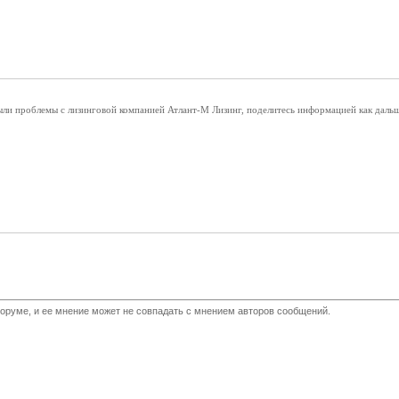
ыли проблемы с лизинговой компанией Атлант-М Лизинг, поделитесь информацией как дальше
оруме, и ее мнение может не совпадать с мнением авторов сообщений.