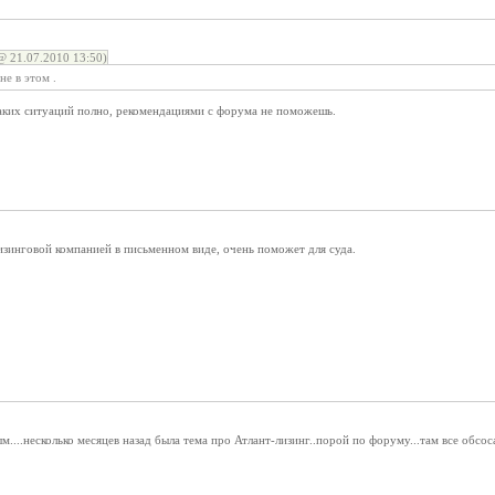
@ 21.07.2010 13:50)
е в этом .
аких ситуаций полно, рекомендациями с форума не поможешь.
изинговой компанией в письменном виде, очень поможет для суда.
....несколько месяцев назад была тема про Атлант-лизинг..порой по форуму...там все обсос