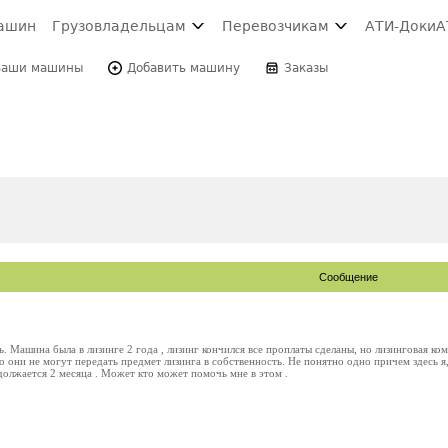
ашин
Грузовладельцам
Перевозчикам
АТИ-Доки
А
Ваши машины
Добавить машину
Заказы
Сообщение
ь. Машина была в лизинге 2 года , лизинг кончился все проплаты сделаны, но лизинговая к
того они не могут передать предмет лизинга в собственность. Не понятно одно причем здесь 
олжается 2 месяца . Может кто может помочь мне в этом .