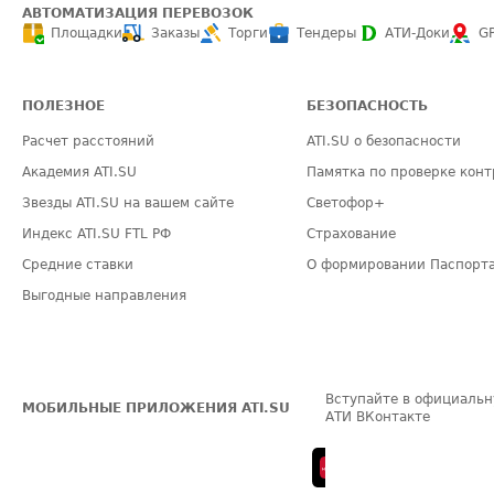
АВТОМАТИЗАЦИЯ ПЕРЕВОЗОК
Площадки
Заказы
Торги
Тендеры
АТИ-Доки
G
ПОЛЕЗНОЕ
БЕЗОПАСНОСТЬ
Расчет расстояний
ATI.SU о безопасности
Академия ATI.SU
Памятка по проверке конт
Звезды ATI.SU на вашем сайте
Светофор+
Индекс ATI.SU FTL РФ
Страхование
Средние ставки
О формировании Паспорт
Выгодные направления
Вступайте в официальн
МОБИЛЬНЫЕ ПРИЛОЖЕНИЯ ATI.SU
АТИ ВКонтакте