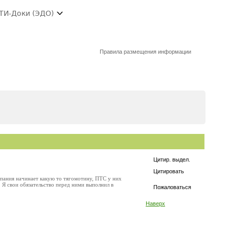
ТИ-Доки (ЭДО)
Правила размещения информации
Цитир. выдел.
Цитировать
омпания начинает какую то тягомотину, ПТС у них
я, Я свои обязательство перед ними выполнил в
Пожаловаться
Наверх