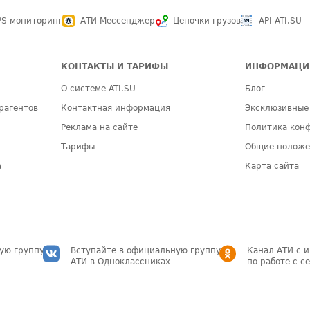
PS-мониторинг
АТИ Мессенджер
Цепочки грузов
API ATI.SU
КОНТАКТЫ И ТАРИФЫ
ИНФОРМАЦИ
О системе ATI.SU
Блог
рагентов
Контактная информация
Эксклюзивные
Реклама на сайте
Политика кон
Тарифы
Общие полож
а
Карта сайта
ую группу
Вступайте в официальную группу
Канал АТИ с 
АТИ в Одноклассниках
по работе с с