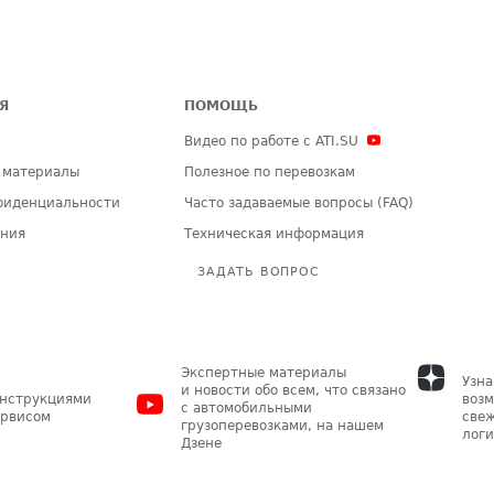
Я
ПОМОЩЬ
Видео по работе с ATI.SU
 материалы
Полезное по перевозкам
фиденциальности
Часто задаваемые вопросы (FAQ)
ения
Техническая информация
ЗАДАТЬ ВОПРОС
Экспертные материалы
Узна
и новости обо всем, что связано
инструкциями
возм
с автомобильными
ервисом
свеж
грузоперевозками, на нашем
логи
Дзене