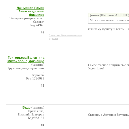
Лашманов Роман
Александрович,
физ.лицо
Цитата
(Шестаков А.Г., ИП 
Экспедитор-перевозчик ,
Может кто может помочь мн
Саров г.
Код:24946
к живому юристу и бегом. Т
#2
* контакт был изменен или
удален
Григорьева Валентина
Михайловна, физ.лицо
(удалена)
Самое главное общайтесь с л
Грузовладелец-перевозчик
Удачи Вам!
,
Воронеж
Код:1226699
#3
Вадо
(удалена)
Перевозчик ,
Нижний Новгород
Свяжись с Антоном Вотяковым
Код:938197
#4