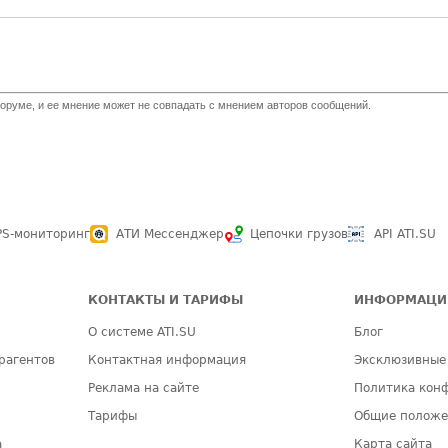
оруме, и ее мнение может не совпадать с мнением авторов сообщений.
PS-мониторинг
АТИ Мессенджер
Цепочки грузов
API ATI.SU
КОНТАКТЫ И ТАРИФЫ
ИНФОРМАЦИ
О системе ATI.SU
Блог
рагентов
Контактная информация
Эксклюзивные
Реклама на сайте
Политика кон
Тарифы
Общие полож
а
Карта сайта