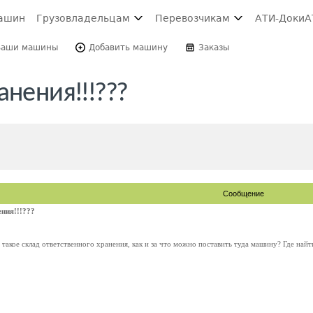
ашин
Грузовладельцам
Перевозчикам
АТИ-Доки
А
Ваши машины
Добавить машину
Заказы
нения!!!???
Сообщение
ения!!!???
такое склад ответственного хранения, как и за что можно поставить туда машину? Где найт