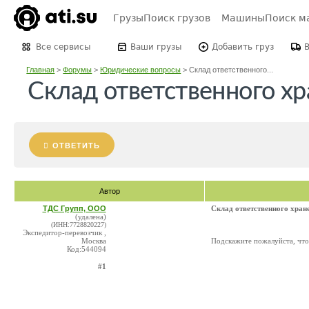
Грузы
Поиск грузов
Машины
Поиск м
Все сервисы
Ваши грузы
Добавить груз
Главная
>
Форумы
>
Юридические вопросы
>
Склад ответственного...
Склад ответственного хра
ОТВЕТИТЬ
Автор
ТДС Групп, ООО
Склад ответственного хран
(удалена)
(ИНН:7728820227)
Экспедитор-перевозчик ,
Москва
Подскажите пожалуйста, что 
Код:544094
#1