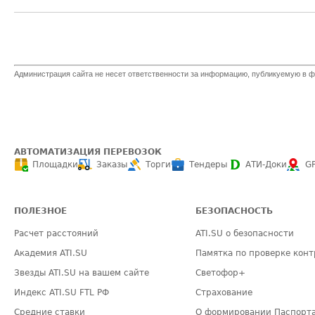
Администрация сайта не несет ответственности за информацию, публикуемую в ф
АВТОМАТИЗАЦИЯ ПЕРЕВОЗОК
Площадки
Заказы
Торги
Тендеры
АТИ-Доки
G
ПОЛЕЗНОЕ
БЕЗОПАСНОСТЬ
Расчет расстояний
ATI.SU о безопасности
Академия ATI.SU
Памятка по проверке конт
Звезды ATI.SU на вашем сайте
Светофор+
Индекс ATI.SU FTL РФ
Страхование
Средние ставки
О формировании Паспорт