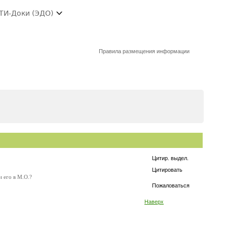
ТИ-Доки (ЭДО)
Правила размещения информации
Цитир. выдел.
Цитировать
и его в М.О.?
Пожаловаться
Наверх