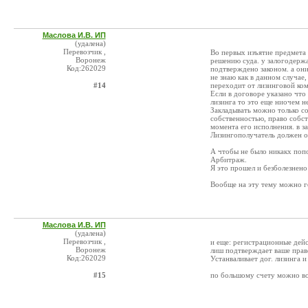
Маслова И.В. ИП
(удалена)
Перевозчик ,
Во первых изъятие предмета 
Воронеж
решению суда. у залогодержат
Код:262029
подтверждено законом. а они
не знаю как в данном случае
#14
переходит от лизинговой ко
Если в договоре указано что 
лизинга то это еще ниочем не
Закладывать можно только соб
собственностью, право собст
момента его исполнения. в за
Лизингополучатель должен от
А чтобы не было никакх попо
Арбитраж.
Я это прошел и безболезнено
Вообще на эту тему можно г
Маслова И.В. ИП
(удалена)
Перевозчик ,
и еще: регистрационные дейс
Воронеж
лиш подтверждает ваше право
Код:262029
Устанваливает дог. лизинга и
#15
по большому счету можно во