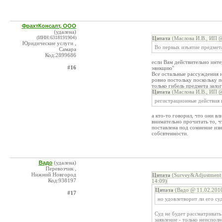
ФрахтКонсалт, ООО
(удалена)
(ИНН:6318191904)
Цитата
(Маслова И.В., ИП @
Юридические услуги ,
Во первых изъятие предмета
Самара
Код:2899686
если Вам действительно инте
#16
эвикцию"
Все остальные рассуждения 
ровно постольку поскольку пе
только гибель предмета залог
Цитата
(Маслова И.В., ИП @
регистрационные действия в
а кто-то говорил, что они вл
внимательно прочитать то, ч
поставлена под сомнение изн
собсвтенности.
Вадо
(удалена)
Перевозчик ,
Нижний Новгород
Цитата
(Survey&Adjustment 
Код:938197
14:09)
Цитата
(Вадо @ 11.02.2010
#17
но удовлетворит ли его су
Суд не будет рассматривать
заявление - только неисполн