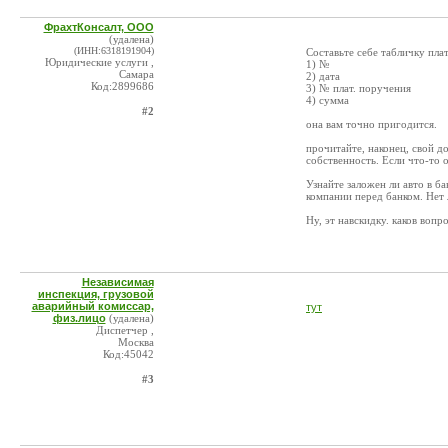
ФрахтКонсалт, ООО
(удалена)
(ИНН:6318191904)
Составьте себе табличку пла
Юридические услуги ,
1) №
Самара
2) дата
Код:2899686
3) № плат. поручения
4) сумма
#2
она вам точно пригодится.
прочитайте, наконец, свой д
собственность. Если что-то
Узнайте заложен ли авто в ба
компании перед банком. Нет 
Ну, эт навскидку. каков вопро
Независимая
инспекция, грузовой
аварийный комиссар,
тут
физ.лицо
(удалена)
Диспетчер ,
Москва
Код:45042
#3