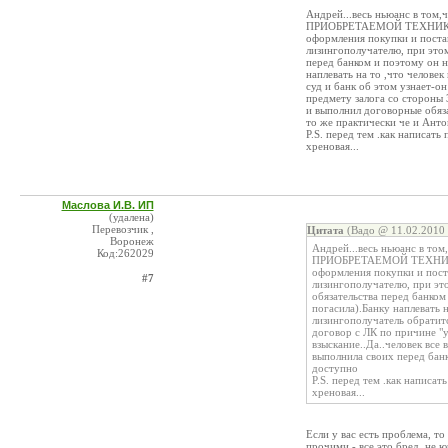
Андрей...весь ньюанс в том,
ПРИОБРЕТАЕМОЙ ТЕХНИКИ...Т
оформления покупки и постан
лизингополучателю, при это
перед банком и поэтому он н
наплевать на то ,что человек
суд и банк об этом узнает-о
предмету залога со стороны 3
и выполнил договорные обяза
то же практически че и Анто
Р.S. перед тем .как написат
хреновая...
Маслова И.В. ИП
(удалена)
Перевозчик ,
Цитата
(Вадо @ 11.02.2010 
Воронеж
Андрей...весь ньюанс в то
Код:262029
ПРИОБРЕТАЕМОЙ ТЕХНИКИ...
оформления покупки и поста
#7
лизингополучателю, при э
обязательства перед банком
погасила).Банку наплевать н
лизингополучатель обратитс
договор с ЛК по причине "у
взыскание..Да..человек все
выполнила своих перед банк
доступно
Р.S. перед тем .как написа
хреновая...
Если у вас есть проблема, т
прочими - все это бред, не 