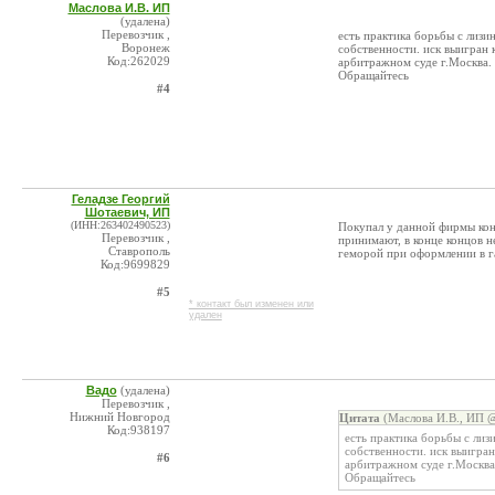
Маслова И.В. ИП
(удалена)
Перевозчик ,
есть практика борьбы с лизи
Воронеж
собственности. иск выигран к
Код:262029
арбитражном суде г.Москва.
Обращайтесь
#4
Геладзе Георгий
Шотаевич, ИП
(ИНН:263402490523)
Покупал у данной фирмы конф
Перевозчик ,
принимают, в конце концов н
Ставрополь
геморой при оформлении в га
Код:9699829
#5
* контакт был изменен или
удален
Вадо
(удалена)
Перевозчик ,
Нижний Новгород
Цитата
(Маслова И.В., ИП @
Код:938197
есть практика борьбы с лиз
собственности. иск выигран
#6
арбитражном суде г.Москва
Обращайтесь