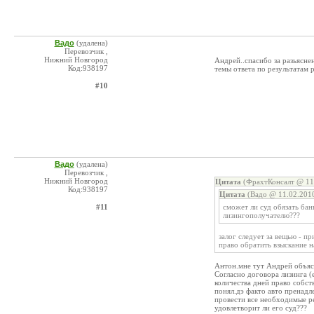
Вадо
(удалена)
Перевозчик ,
Нижний Новгород
Андрей..спасибо за разьяснен
Код:938197
темы ответа по результатам р
#10
Вадо
(удалена)
Перевозчик ,
Нижний Новгород
Цитата
(ФрахтКонсалт @ 11.
Код:938197
Цитата
(Вадо @ 11.02.2010
#11
сможет ли суд обязать бан
лизингополучателю???
залог следует за вещью - п
право обратить взыскание н
Антон.мне тут Андрей объяс
Согласно договора лизинга (е
количества дней право собст
понял.дэ факто авто пренадл
провести все необходимые ре
удовлетворит ли его суд???