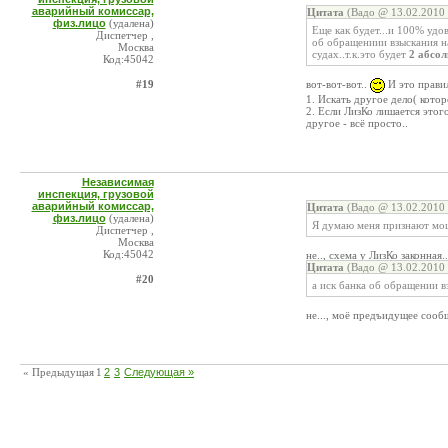
аварийный комиссар,
Цитата
(Вадо @ 13.02.2010 
физ.лицо
(удалена)
Еще как будет...и 100% удо
Диспетчер ,
об обращениии взыскания на
Москва
судах..т.к.это будет
2 абсо
Код:45042
#19
вот-вот-вот..
И это правил
1. Искать другое дело( которо
2. Если ЛизКо лишается этого
другое - всё просто..
Независимая
инспекция, грузовой
аварийный комиссар,
Цитата
(Вадо @ 13.02.2010 
физ.лицо
(удалена)
Я думаю меня признают мо
Диспетчер ,
Москва
Код:45042
не.., схема у ЛизКо законная..
Цитата
(Вадо @ 13.02.2010 
#20
а иск банка об обращении в
не..., моё предъидущее сооб
« Предыдущая
1
2
3
Следующая »