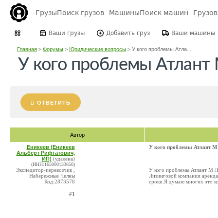
Грузы
Поиск грузов
Машины
Поиск машин
Грузо
Ваши грузы
Добавить груз
Ваши машины
Главная
>
Форумы
>
Юридические вопросы
>
У кого проблемы Атла...
У кого проблемы Атлант
ОТВЕТИТЬ
Автор
Еникеев (Еникеев
У кого проблемы Атлант М
Альберт Рифгатович,
ИП)
(удалена)
(ИНН:165000133650)
Экспедитор-перевозчик ,
У кого проблемы Атлант М Л
Набережные Челны
Лизинговой компании арендат
Код:2873578
сроки.Я думаю многих это к
#1