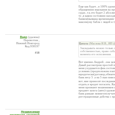
Еще как будет...и 100% удовл
обращениии взыскания на пре
судах..т.к.это будет 2 абсо
то ,в каком состоянии находя
банком(вызвана временными т
максимуму бабла с людей и т
Вадо
(удалена)
Перевозчик ,
Нижний Новгород
Цитата
(Маслова И.В., ИП @
Код:938197
Закладывать можно только со
собственностью, право собс
#18
момента его исполнения.
Вот именно.Андрей...она зал
Давай рассмотрим простой при
меня ухудшается фин.состоян
условиях.(предположим плате
юридически(договор,обязатель
банк несу 5 .а на 5 пью пиво
вот..мне приносят последнюю 
отдать.и кредит погасить..К
меня признают мошенником по
предмет залога (авто)-удовл
банк раньше лизингополучате
регстрационные действа с пр
Независимая
инспекция, грузовой