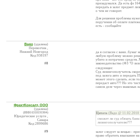
призадумался. Да есть фз 16
передать в залог предмет лиз
о чем не говорит.
Для решения проблемы нужен
поручения об оплате платеже
есть - сообщайте
Вадо
(удалена)
Перевозчик ,
Нижний Новгород
да я согласен с вами..бумаг 
Код:938197
любую проблему можно решит
убито и потрачено средств..
#8
законодательство (ФЗ "О лизи
следующее:
Суд лизингополучатель скоре
под залога авто и передать
может этого сделать..если т
передаст авто??? Но это чист
самом деле через знакомых на
ФрахтКонсалт, ООО
(удалена)
(ИНН:6318191904)
Цитата
(Вадо @ 11.02.2010 
Юридические услуги ,
сможет ли суд обязать банк
Самара
лизингополучателю???
Код:2899686
#9
залог следует за вещью - пр
право обратить взыскание на