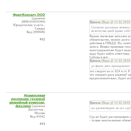
ФрахтКонсалт, ООО
(удалена)
(ИНН:6318191904)
Цитата
(Вадо @ 11.02.2010 
Юридические услуги ,
Согласно договора лизинга 
Самара
количества дней право собс
Код:2899686
Вадим, насколько актуален и
#12
обязательство, можно долго 
действия в ГИБДД. Но, повто
залога. Вещно-правовые спос
залогодержателю будут недо
надо будет найти ответчика, 
Собсна и всё.
Цитата
(Вадо @ 11.02.2010 
дэ факто авто пренадлежит
это следует из ст. 624 и ст.
это снижает риск изъятия? им
предположительно, будет ис
Независимая
инспекция, грузовой
аварийный комиссар,
Цитата
(Вадо @ 11.02.2010 
физ.лицо
(удалена)
но удовлетворит ли его суд
Диспетчер ,
Москва
Код:45042
Суд не будет рассматривать 
- только неисполнение обязат
#13