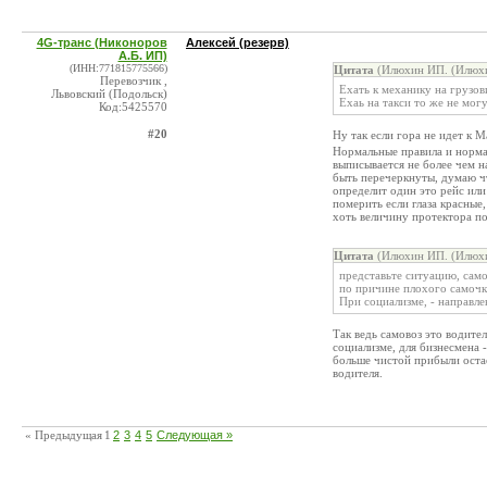
4G-транс (Никоноров
Алексей (резерв)
А.Б. ИП)
(ИНН:771815775566)
Цитата
(Илюхин ИП. (Илюхин
Перевозчик ,
Ехать к механику на грузов
Львовский (Подольск)
Ехаь на такси то же не мог
Код:5425570
#20
Ну так если гора не идет к 
Нормальные правила и нормал
выписывается не более чем н
быть перечеркнуты, думаю ч
определит один это рейс или
померить если глаза красные,
хоть величину протектора п
Цитата
(Илюхин ИП. (Илюхин
представьте ситуацию, само
по причине плохого самочк
При социализме, - направле
Так ведь самовоз это водите
социализме, для бизнесмена -
больше чистой прибыли остае
водителя.
« Предыдущая
1
2
3
4
5
Следующая »