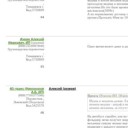
медика и потом механик подп
,
проходили медика и механика
Тимашевск г.
печатями.Но это было времен
Код:5750809
масловозом(2009г)
А по нормальному договор с 
#4
прошел.Проехать 40км не 100
Дурин Алексей
Иванович, ИП
(удалена)
(ИНН:235300879040)
Одно время.может даже и дав
Грузовладелец-перевозчик
,
Тимашевск г.
Код:5750809
#5
4G-транс (Никоноров
Алексей (резерв)
А.Б. ИП)
(ИНН:771815775566)
Цитата
(Илюхин ИП. (Илюхин
Перевозчик ,
Медик и механик далеко. Ех
Львовский (Подольск)
штампа медика - штраф к ме
Код:5425570
штампа механика, за отсутс
#6
На автобусе езжайте, или на
фельдшер легко получит лице
механика самому можно выуч
правилам у каждого перевоз