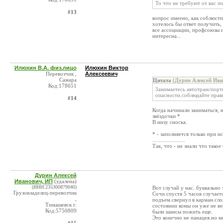
То что не требуют от вас п
#13
вопрос имеено, как соблюсти
хотелось бы ответ получить, 
все ассоциации, профсоюзы и
интересна...
Илюхин В.А. физ.лицо
Илюхин Виктор
Перевозчик ,
Алексеевич
Самара
Цитата
(Дурин Алексей Иван
Код:178651
Занимаетесь автотранспорт
опасности.соблюдайте прав
#14
Когда начинали заниматься, 
звёздочки *
В низу сноска.
* - заполняется только при 
......................
Так, что - не знали что такое
Дурин Алексей
Иванович, ИП
(удалена)
(ИНН:235300879040)
Вот случай у нас. буквально
Грузовладелец-перевозчик
Сочи.спустя 5 часов случает
,
подъем.свернул в карман.сло
Тимашевск г.
состоянии комы он уже не ве
Код:5750809
были шансы пожить еще.
Это конечно не панацея.но 