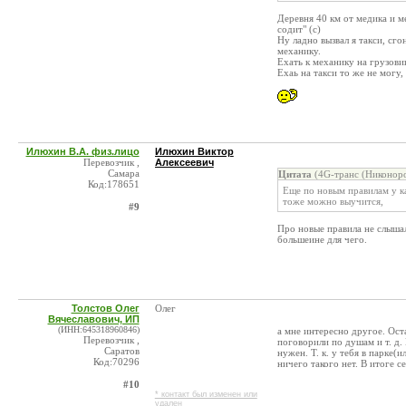
Деревня 40 км от медика и ме
содит" (с)
Ну ладно вызвал я такси, сго
механику.
Ехать к механику на грузови
Ехаь на такси то же не могу
Илюхин В.А. физ.лицо
Илюхин Виктор
Перевозчик ,
Алексеевич
Самара
Цитата
(4G-транс (Никоноро
Код:178651
Еще по новым правилам у к
тоже можно выучится,
#9
Про новые правила не слышал
большеине для чего.
Толстов Олег
Олег
Вячеславович, ИП
(ИНН:645318960846)
а мне интересно другое. Ост
Перевозчик ,
поговорили по душам и т. д.
Саратов
нужен. Т. к. у тебя в парке(
Код:70296
ничего такого нет. В итоге с
#10
* контакт был изменен или
удален