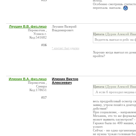
#15
исход.
Особенно смотришь статистик
переехала. наехала..
Леушин В.В. физ.лицо
Леушин Валерий
Перевозчик ,
Владимирович
Усинск г.
Цитата
(Дурин Алексей Иван
Код:541682
Водитель выехал в рейс на 
#16
* контакт был удален
Хорошо когда выехал из дома
пройти?
Илюхин В.А. физ.лицо
Илюхин Виктор
Перевозчик ,
Алексеевич
Самара
Цитата
(Дурин Алексей Иван
Код:178651
.А если б проходил медика 
#17
весь предрейсовый осмотр св
заявку, утром пошёл к докто
действия?
При социализме, - направлен
Механик, это то же формальн
может выявить оасмотром? 
Гаражи была по 400 машин, е
успеет.
Сейчас - ни одна организаци
не нужна чужая головная бол