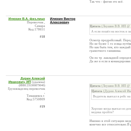
Так что - фигня это всё.
Илюхин В.А. физ.лицо
Илюхин Виктор
Перевозчик ,
Алексеевич
Самара
Цитата
(Леушин В.В. ИП @ 1
Код:178651
А если пошёл на восток и з
#18
Осмотр предрейсовый. Перед 
Но не более 1 го есяца путё
Но как быть тем, кто каждый
грамотного гаишника.
Он по тр .накладной определи
Да же и если в командировке
Дурин Алексей
Иванович, ИП
(удалена)
(ИНН:235300879040)
Цитата
(Леушин В.В. ИП @ 1
Грузовладелец-перевозчик
Цитата
(Дурин Алексей Ив
,
Тимашевск г.
Водитель выехал в рейс на
Код:5750809
#19
Хорошо когда выехал из дом
медика пройти?
Именно в этой ситуации меди
конечно все относительно.В 