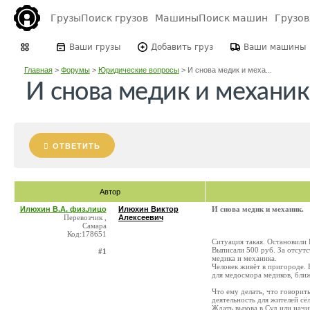
Грузы
Поиск грузов
Машины
Поиск машин
Грузо
Ваши грузы
Добавить груз
Ваши машины
Главная
>
Форумы
>
Юридические вопросы
>
И снова медик и меха...
И снова медик и механик
ОТВЕТИТЬ
Автор
Илюхин В.А. физ.лицо
Илюхин Виктор
И снова медик и механик.
Перевозчик ,
Алексеевич
Самара
Код:178651
Ситуация такая. Остановили 
Выписали 500 руб. За отсутс
#1
медика и механика.
Человек живёт в пригороде. 
для медосмора медиков, ближ
Что ему делать, что говорит
деятельность для жителей сё
Ждать вызова в Суд или начи