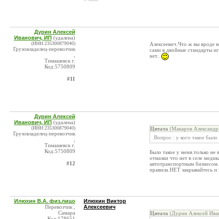
Дурин Алексей
Иванович, ИП
(удалена)
(ИНН:235300879040)
Алексеевич.Что ж вы вроде в
Грузовладелец-перевозчик
сами в двойные стандарты иг
,
нет..
Тимашевск г.
Код:5750809
#11
Дурин Алексей
Иванович, ИП
(удалена)
(ИНН:235300879040)
Цитата
(Макаров Александр 
Грузовладелец-перевозчик
.Вопрос : у кого такое был
,
Тимашевск г.
Код:5750809
Было такое у меня.только не
отмазки что нет в селе медик
#12
автотранспортным бизнесом.
правила.НЕТ закрывайтесь и 
Илюхин В.А. физ.лицо
Илюхин Виктор
Перевозчик ,
Алексеевич
Самара
Цитата
(Дурин Алексей Иван
Код:178651