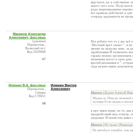
выучится, ну и собственно э
много чего есть. Получается 
рода лицензирование перевоз
все правила действуют и для
очередь задумаются не проще
Макаров Александр
Алексеевич, физ.лицо
(удалена)
Нет ребята-что то у вас всё 
Перевозчик ,
.Местный врач сказал "...я не
Волжский пгт.
звонят на загрузку макс. за 
Код:3429608
зарабатываю.И позвонить мо
гараже можно организовать в
#7
штампики могут и срок дать 
врачей,механиков и "..устраи
туда нужно-какие документы
Илюхин В.А. физ.лицо
Илюхин Виктор
Перевозчик ,
Алексеевич
Самара
Цитата
(Дурин Алексей Иван
Код:178651
Медик за 18км.на легковой
путевку.Если медик и механ
#8
я про закон пишу, по то, как 
предрейсовый мед осмотр, эт
здоровья. И неизестно какое
Цитата
(4G-транс (Никоноро
На автобусе езжайте, или на