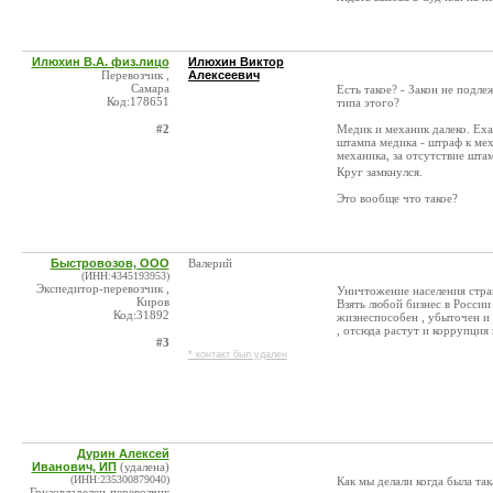
Илюхин В.А. физ.лицо
Илюхин Виктор
Перевозчик ,
Алексеевич
Самара
Есть такое? - Закон не подл
Код:178651
типа этого?
#2
Медик и механик далеко. Еха
штампа медика - штраф к мех
механика, за отсутствие шт
Круг замкнулся.
Это вообще что такое?
Быстровозов, ООО
Валерий
(ИНН:4345193953)
Экспедитор-перевозчик ,
Уничтожение населения страны
Киров
Взять любой бизнес в России 
Код:31892
жизнеспособен , убыточен и н
, отсюда растут и коррупция 
#3
* контакт был удален
Дурин Алексей
Иванович, ИП
(удалена)
(ИНН:235300879040)
Как мы делали когда была та
Грузовладелец-перевозчик