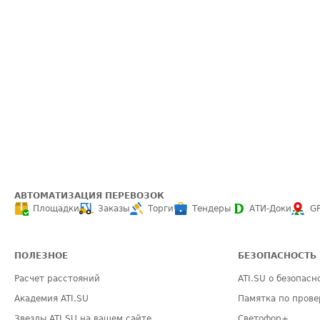
АВТОМАТИЗАЦИЯ ПЕРЕВОЗОК
Площадки
Заказы
Торги
Тендеры
АТИ-Доки
G
ПОЛЕЗНОЕ
БЕЗОПАСНОСТЬ
Расчет расстояний
ATI.SU о безопасн
Академия ATI.SU
Памятка по прове
Звезды ATI.SU на вашем сайте
Светофор+