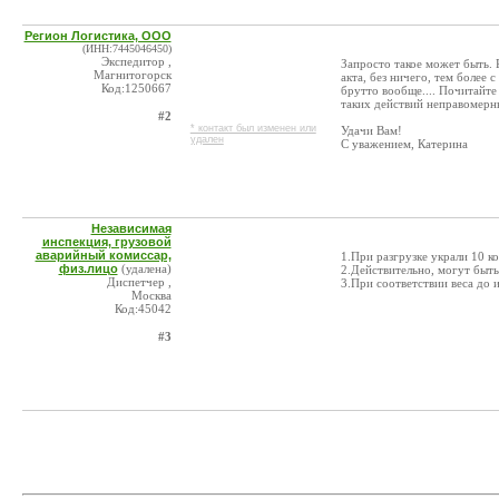
Регион Логистика, ООО
(ИНН:7445046450)
Экспедитор ,
Запросто такое может быть. 
Магнитогорск
акта, без ничего, тем более 
Код:1250667
брутто вообще.... Почитайте
таких действий неправомерн
#2
* контакт был изменен или
Удачи Вам!
удален
С уважением, Катерина
Независимая
инспекция, грузовой
аварийный комиссар,
1.При разгрузке украли 10 к
физ.лицо
(удалена)
2.Действительно, могут быть
Диспетчер ,
3.При соответствии веса до и
Москва
Код:45042
#3