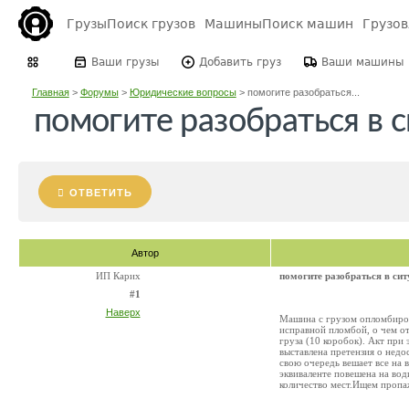
Грузы
Поиск грузов
Машины
Поиск машин
Грузо
Ваши грузы
Добавить груз
Ваши машины
Главная
>
Форумы
>
Юридические вопросы
>
помогите разобраться...
помогите разобраться в 
ОТВЕТИТЬ
Автор
ИП Карих
помогите разобраться в си
#1
Наверх
Машина с грузом опломбирова
исправной пломбой, о чем о
груза (10 коробок). Акт при
выставлена претензия о недо
свою очередь вешает все на 
эквиваленте повешена на води
количество мест.Ищем пропа