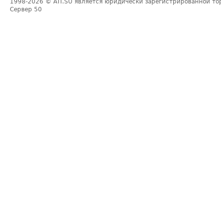
1998-2026
© ATI.SU является юридически зарегистрированной то
Сервер
50