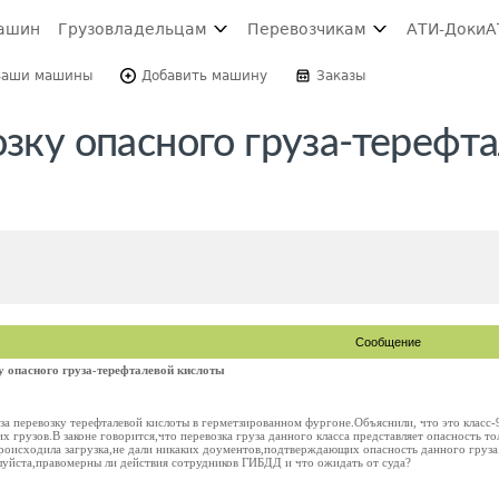
ашин
Грузовладельцам
Перевозчикам
АТИ-Доки
А
Ваши машины
Добавить машину
Заказы
озку опасного груза-терефт
Сообщение
у опасного груза-терефталевой кислоты
за перевозку терефталевой кислоты в герметзированном фургоне.Объяснили, что это класс
их грузов.В законе говорится,что перевозка груза данного класса представляет опасность 
роисходила загрузка,не дали никаких доументов,подтверждающих опасность данного груза.
уйста,правомерны ли действия сотрудников ГИБДД и что ожидать от суда?