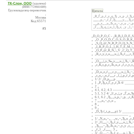
ТК-Слон, ООО
(удалена)
(ИНН:7724661689)
Грузовладелец-перевозчик
Цитата
,
„R„Ѓ„p„ѓ„y„q„Ђ „x„p „ѓ„Ђ„
Москва
„„„‚„p„~„ѓ„Ѓ„Ђ„‚„„„y„‚„Ђ„r
Код:65571
„‚„p„x„‚„u„Љ„u„~„y„u „~„p
„Ѓ„‚„Ђ„q„|„u„}„Ђ„z, „y „}„~
#5
„D„O„P„O„C - „R„B„I„D„E„S
„ „O „P„O„D„C„O„S„O„B„K„E
„ „S„Q„@„N„R„P„O„Q„S„N„\„
„ „I„R„P„O„L„]„H„T„E„M„\„
„ „O„P„@„R„N„\„V „C„Q„T„H
„ „R„r„y„t„u„„„u„|„Ћ„ѓ„„„
„ _____________________
„ „O„„„|„y„‰„y„„„u„|„Ћ„~„Ќ
„ „r„Ќ„t„p„r„Љ„u„z „ѓ„r„y„
„ _______________________
„ „D„u„z„ѓ„„„r„y„„„u„|„Ћ„
„ „r„u„‹„u„ѓ„„„r „{„|„p„ѓ„ѓ
„ 1/ 2/ „D„p„„„p ________
„ 1 „P„Ђ„t„Ѓ„y„ѓ„Ћ 4/ ___
„ 2 „
„ 4.1, 4.2, 4.3 -----------------
„ 5.1, 5.2 4/ „I/„y„|„y „Ѓ„u
„ 6.1, 6.2 „Ђ„‚„s„p„~„p, „r
„ 7 „‚„u„~„y„u „
„ 8 „
„ 9 „
„ „D„Ђ („t„p„„„p) 3/ _____
„ ---------------------------- „
„ 1/ „N„u„~„…„w„~„Ђ„u „r
„ 2/ „O„„„~„Ђ„ѓ„y„„„u„|„Ћ„~
„ „Ђ„„„~„Ђ„Љ„u„~„y„y „t„‚„
„ „ѓ„}. „ѓ„„„‚. 3 „
„ 3/ „O„„„~„Ђ„ѓ„y„„„u„|„Ћ„