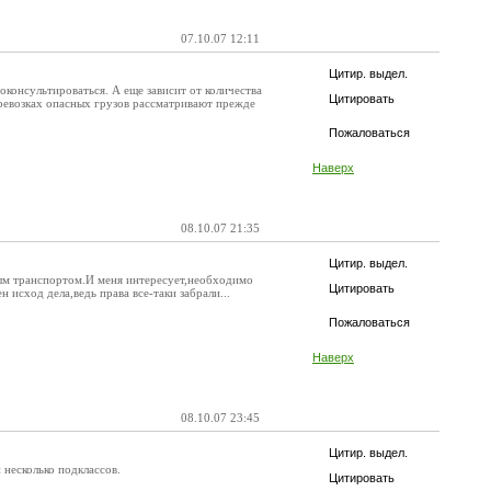
07.10.07 12:11
Цитир. выдел.
консультироваться. А еще зависит от количества
Цитировать
перевозках опасных грузов рассматривают прежде
Пожаловаться
Наверх
08.10.07 21:35
Цитир. выдел.
ным транспортом.И меня интересует,необходимо
Цитировать
исход дела,ведь права все-таки забрали...
Пожаловаться
Наверх
08.10.07 23:45
Цитир. выдел.
 несколько подклассов.
Цитировать