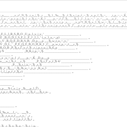
r„u„„,„_„‚„y„z!„N„Ђ „t„u„|„Ђ „r „„„Ђ„},„‰„„„Ђ „ѓ„Ђ„s„|„p„ѓ„~„Ђ „x„p„{„Ђ„~„… „t„p„~„~„Ќ
„{„u „~„p„r„p„|„Ђ„} „r„Ђ„t„~„Ќ„} „„„‚„p„~„ѓ„Ѓ„Ђ„‚„„„Ђ„}.„I „}„u„~„‘ „y„~„„„u„‚„u„ѓ„…„u„
 „Ѓ„u„‚„u„r„Ђ„x„{„… „t„p„~„~„Ђ„s„Ђ „r„y„t„p „s„‚„…„x„p?1„B„Ђ„x„}„Ђ„w„~„Ђ,„{„„„Ђ-„|„y„q
„u „y„~„„„u„‚„u„ѓ„u„~ „y„ѓ„‡„Ђ„t „t„u„|„p,„r„u„t„Ћ „Ѓ„‚„p„r„p „r„ѓ„u-„„„p„{„y „x„p„q„‚„p„|„y
„E„L„]„R„S„B„O „U„p„}„y„|„y„‘ ____________________ „
 „B„O„D„I„S„E„L„E„J „I„}„‘ („y„}„u„~„p) ________________ „
V „R„Q„E„D„R„S„B, „D„p„„„p „‚„Ђ„w„t„u„~„y„‘ ______________ „
V „D„L„` „P„E„Q„E„B„O„H„K„I „C„‚„p„w„t„p„~„ѓ„„„r„Ђ ________________ „
„O„B „P„Ђ„t„Ѓ„y„ѓ„Ћ „r„|„p„t„u„|„Ћ„€„p __________ „
r„Ђ N ___________ „B„Ќ„t„p„~„Ђ ____________________ „
_______ „
„z „x„~„p„{ „ѓ„„„‚„p„~„Ќ, „D„p„„„p _______________________ „
t„u„„„u„|„Ћ„ѓ„„„r„Ђ _____ „P„Ђ„t„Ѓ„y„ѓ„Ћ 4/ _________________ „
_____ „P„‚„Ђ„t„|„u„~„Ђ „t„Ђ ________________ „
~„Ђ „r „Ђ„„„~„Ђ„Љ„u„~„y„y „K„u„} ________________________ „
„p („{„|„p„ѓ„ѓ„Ђ„r) ____________________________ „
_______________ „
______________ „
----------- „
„‰„p„„„Ћ („y„|„y „Љ„„„p„}„Ѓ) „
„Ќ„t„p„r„Љ„u„s„Ђ „…„t„Ђ„ѓ„„„Ђ„r„u- „
__________ „
„Ќ„‰„u„‚„{„~„…„„„Ћ „
„Ђ „t„u„z„ѓ„„„r„y„‘ „r „
…„s„y„‡ „{„|„p„ѓ„ѓ„Ђ„r „
~„Ђ „r„Ђ„x„Ђ„q„~„Ђ„r„|„u- „