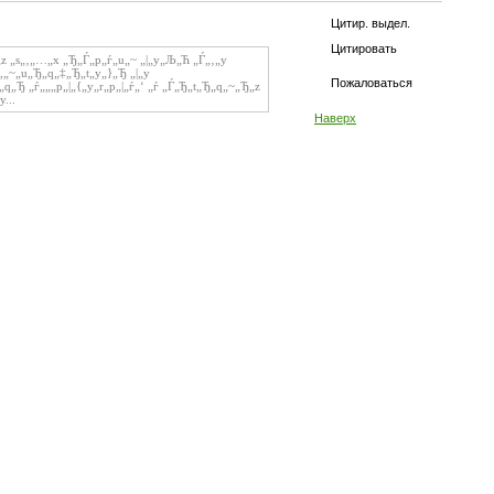
Цитир. выдел.
Цитировать
„z „s„‚„…„x „Ђ„Ѓ„p„ѓ„u„~ „|„y„Љ„Ћ „Ѓ„‚„y
„,„~„u„Ђ„q„‡„Ђ„t„y„}„Ђ „|„y
Пожаловаться
„Ђ „ѓ„„„p„|„{„y„r„p„|„ѓ„‘ „ѓ „Ѓ„Ђ„t„Ђ„q„~„Ђ„z
...
Наверх