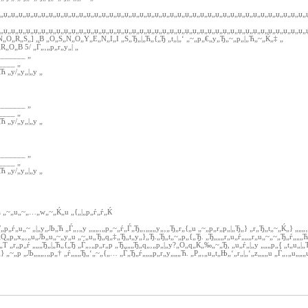
џ„џ„џ„џ„џ„џ„џ„џ„џ„џ„џ„џ„џ„џ„џ„џ„џ„џ„џ„џ„џ„џ„џ„џ„џ„џ„џ„џ„џ„џ„џ„џ„џ„џ„џ„џ„џ„џ„џ„џ„џ„
џ„џ„џ„џ„џ„џ„џ„џ„џ„џ„џ„џ„џ„џ„џ„џ„џ„џ„џ„џ„џ„џ„џ„џ„џ„џ„џ„џ„џ„џ„џ„џ„џ„џ„џ„џ„џ„џ„џ„џ„џ„
„O„R„S„] „B „O„S„N„O„Y„E„N„I„I „S„Ђ„|„Ћ„{„Ђ „t„|„‘ „~„p„€„y„Ђ„~„p„|„Ћ„~„Ќ„‡ „
„O„B 5/ „Ѓ„‚„p„r„y„| „
_______ „
_____ „
„Ћ „y/„y„|„y „
_______ „
_____ „
„Ћ „y/„y„|„y „
_______ „
_____ „
„Ћ „y/„y„|„y „
 „~„u„~„…„w„~„Ќ„u „{„|„p„ѓ„ѓ„Ќ
p„ѓ„u„~ „|„y„Љ„Ћ „Ѓ„‚„y „„„‚„p„~„ѓ„Ѓ„Ђ„‚„„„y„‚„Ђ„r„{„u „~„p„r„p„|„Ђ„} „r„Ђ„t„~„Ќ„} „„„
 „Q„p„x„‚„u„Љ„u„~„y„u „~„u„Ђ„q„‡„Ђ„t„y„}„Ђ.„Ђ„t„~„p„{„Ђ. „Ђ„„„r„u„ѓ„„„r„u„~„~„Ђ„ѓ„„„Ћ
„T „r„p„ѓ „„„Ђ„|„Ћ„{„Ђ „Ѓ„‚„p„r„p „Ђ„„„Ђ„q„‚„p„|„y?„O„q„Ќ„‰„~„Ђ, „u„ѓ„|„y „„„p„{ „t„u„|„
 „~„p „Љ„„„‚„p„† „ѓ„„„Ђ„‘„~„{„… „Ѓ„Ђ„ѓ„„„p„r„y„„„Ћ. „P„‚„u„t„Њ„‘„r„|„‘„z„„„u „Ѓ„‚„u„„