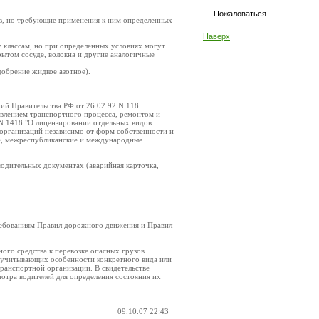
Пожаловаться
ов, но требующие применения к ним определенных
Наверх
у классам, но при определенных условиях могут
ытом сосуде, волокна и другие аналогичные
добрение жидкое азотное).
ий Правительства РФ от 26.02.92 N 118
твлением транспортного процесса, ремонтом и
N 1418 "О лицензировании отдельных видов
 организаций независимо от форм собственности и
е, межреспубликанские и международные
водительных документах (аварийная карточка,
 требованиям Правил дорожного движения и Правил
ого средства к перевозке опасных грузов.
 учитывающих особенности конкретного вида или
транспортной организации. В свидетельстве
отра водителей для определения состояния их
09.10.07 22:43