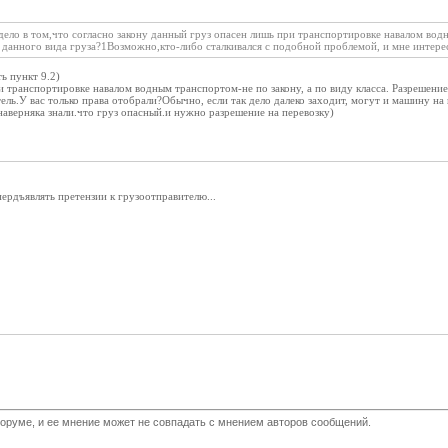
дело в том,что согласно закону данный груз опасен лишь при транспортировке навалом во
 данного вида груза?1Возможно,кто-либо сталкивался с подобной проблемой, и мне интересе
ь пункт 9.2)
 транспортировке навалом водным транспортом-не по закону, а по виду класса. Разрешени
ель.У вас только права отобрали?Обычно, если так дело далеко заходит, могут и машину на
 наверняка знали.что груз опасный.и нужно разрешение на перевозку)
ердъявлять претензии к грузоотправителю...
оруме, и ее мнение может не совпадать с мнением авторов сообщений.