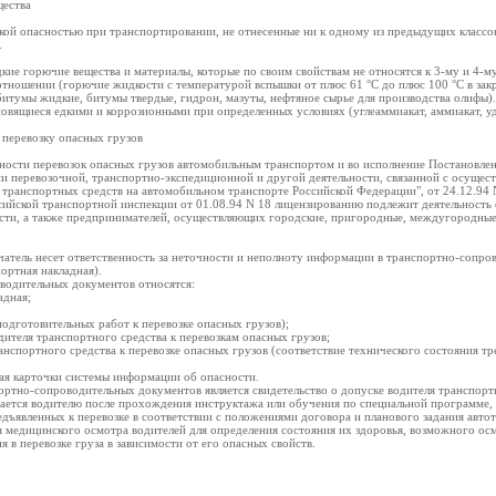
щества
зкой опасностью при транспортировании, не отнесенные ни к одному из предыдущих класс
.
дкие горючие вещества и материалы, которые по своим свойствам не относятся к 3-му и 4-м
тношении (горючие жидкости с температурой вспышки от плюс 61 °C до плюс 100 °C в закр
битумы жидкие, битумы твердые, гидрон, мазуты, нефтяное сырье для производства олифы).
ановящиеся едкими и коррозионными при определенных условиях (углеаммиакат, аммиакат, у
 перевозку опасных грузов
сности перевозок опасных грузов автомобильным транспортом и во исполнение Постановлен
и перевозочной, транспортно-экспедиционной и другой деятельности, связанной с осущес
транспортных средств на автомобильном транспорте Российской Федерации", от 24.12.94 
ссийской транспортной инспекции от 01.08.94 N 18 лицензированию подлежит деятельность
сти, а также предпринимателей, осуществляющих городские, пригородные, междугородны
чатель несет ответственность за неточности и неполноту информации в транспортно-сопро
ортная накладная).
водительных документов относятся:
адная;
подготовительных работ к перевозке опасных грузов);
одителя транспортного средства к перевозкам опасных грузов;
ранспортного средства к перевозке опасных грузов (соответствие технического состояния
ая карточки системы информации об опасности.
ртно-сопроводительных документов является свидетельство о допуске водителя транспортн
дается водителю после прохождения инструктажа или обучения по специальной программе,
дъявленных к перевозке в соответствии с положениями договора и планового задания авто
я медицинского осмотра водителей для определения состояния их здоровья, возможного осм
я в перевозке груза в зависимости от его опасных свойств.