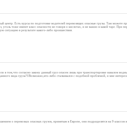
ый центр. Есть курсы по подготовке водителей перевозящих опасные грузы. Там можете про
з, уголь тоже имеют класс опасности не говоря о кислотах, и не важно в какой таре. При 
сную ситуацию в результате какого-либо проишествия.
ело в том,что согласно закону данный груз опасен лишь при транспортировке навалом вод
данного вида груза?1Возможно,кто-либо сталкивался с подобной проблемой, и мне интересен 
ашением о перевозках опасных грузов, принятым в Европе, они подразделятся на 9 классов и