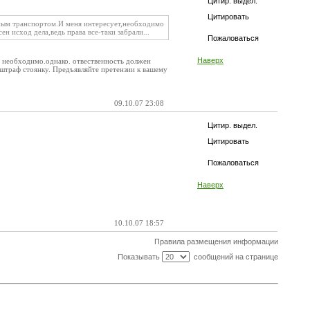
Цитир. выдел.
Цитировать
дным транспортом.И меня интересует,необходимо
н исход дела,ведь права все-таки забрали...
Пожаловаться
Наверх
е необходимо.однако. отвественность должен
 штраф стоянку. Предъявляйте претензии к вашему
09.10.07 23:08
Цитир. выдел.
Цитировать
Пожаловаться
Наверх
10.10.07 18:57
Правила размещения информации
Показывать
сообщений на странице