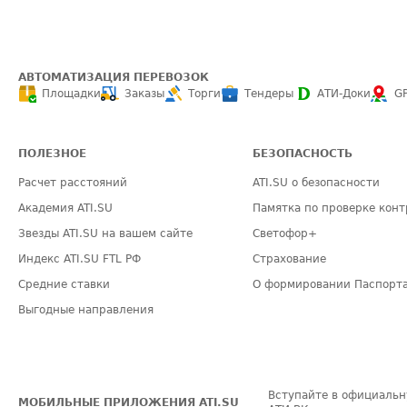
АВТОМАТИЗАЦИЯ ПЕРЕВОЗОК
Площадки
Заказы
Торги
Тендеры
АТИ-Доки
G
ПОЛЕЗНОЕ
БЕЗОПАСНОСТЬ
Расчет расстояний
ATI.SU о безопасности
Академия ATI.SU
Памятка по проверке конт
Звезды ATI.SU на вашем сайте
Светофор+
Индекс ATI.SU FTL РФ
Страхование
Средние ставки
О формировании Паспорт
Выгодные направления
Вступайте в официальн
МОБИЛЬНЫЕ ПРИЛОЖЕНИЯ ATI.SU