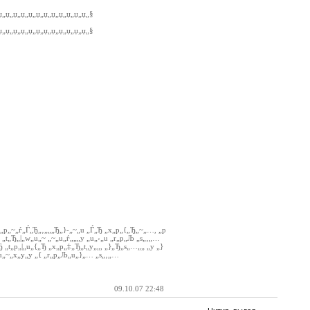
џ„џ„џ„џ„џ„џ„џ„џ„џ„џ„џ„џ„§
џ„џ„џ„џ„џ„џ„џ„џ„џ„џ„џ„џ„§
‚„p„~„ѓ„Ѓ„Ђ„‚„„„Ђ„}-„~„u „Ѓ„Ђ „x„p„{„Ђ„~„…, „p
 „t„Ђ„|„w„u„~ „~„u„ѓ„„„y „u„‹„u „r„p„Љ „s„‚„…
Ђ „t„p„|„u„{„Ђ „x„p„‡„Ђ„t„y„„, „}„Ђ„s„…„„ „y „}
„u„~„x„y„y „{ „r„p„Љ„u„}„… „s„‚„…
09.10.07 22:48