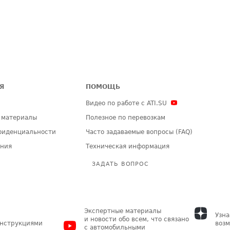
Я
ПОМОЩЬ
Видео по работе с ATI.SU
 материалы
Полезное по перевозкам
фиденциальности
Часто задаваемые вопросы (FAQ)
ения
Техническая информация
ЗАДАТЬ ВОПРОС
Экспертные материалы
Узна
и новости обо всем, что связано
инструкциями
возм
с автомобильными