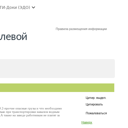
ТИ-Доки (ЭДО)
Правила размещения информации
алевой
Цитир. выдел.
Цитировать
-9.2-прочие опасные грузы и что необходимо
только при транспортировки навалом водным
Пожаловаться
А также на заводе работникам не платят за
Наверх