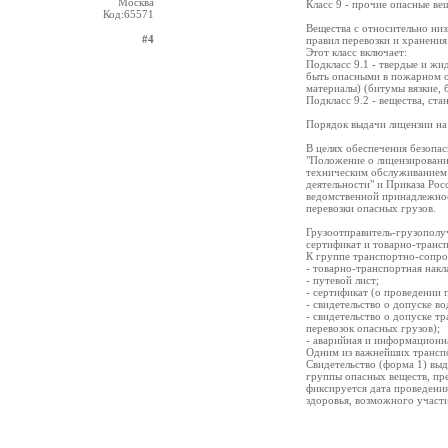
Москва
Класс 9 - прочие опасные ве
Код:65571
Вещества с относительно ни
#4
правил перевозки и хранения
Этот класс включает:
Подкласс 9.1 - твердые и жи
быть опасными в пожарном о
материалы) (битумы вязкие, 
Подкласс 9.2 - вещества, ст
Порядок выдачи лицензии на
В целях обеспечения безопа
"Положение о лицензировани
техническим обслуживанием 
деятельности" и Приказа Ро
ведомственной принадлежно
перевозки опасных грузов.
Грузоотправитель-грузополу
сертификат и товарно-трансп
К группе транспортно-сопро
- товарно-транспортная накл
- путевой лист;
- сертификат (о проведении 
- свидетельство о допуске в
- свидетельство о допуске т
перевозок опасных грузов);
- аварийная и информационн
Одним из важнейших транспо
Свидетельство (форма 1) вы
группы опасных веществ, пре
фиксируется дата проведени
здоровья, возможного участи