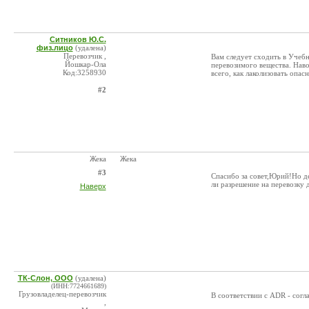
Ситников Ю.С.
физ.лицо
(удалена)
Перевозчик ,
Вам следует сходить в Учебн
Йошкар-Ола
перевозимого вещества. Наво
Код:3258930
всего, как лаколизовать опа
#2
Жека
Жека
#3
Спасибо за совет,Юрий!Но д
ли разрешение на перевозку 
Наверх
ТК-Слон, ООО
(удалена)
(ИНН:7724661689)
Грузовладелец-перевозчик
В соответствии с ADR - согл
,