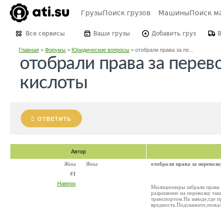
Грузы
Поиск грузов
Машины
Поиск м
Все сервисы
Ваши грузы
Добавить груз
Главная
>
Форумы
>
Юридические вопросы
>
отобрали права за пе...
отобрали права за перев
кислоты
ОТВЕТИТЬ
Автор
Жека
Жека
отобрали права за перевозк
#1
Наверх
Милиционеры забрали права 
разрешение на перевозку так
транспортом.На заводе,где п
вредность.Подскажите,пожал