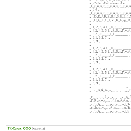
„ „~„y„‘ „ѓ„}. „ѓ„„„‚. 2 „
„Ґ„џ„џ„џ„џ„џ„џ„џ„џ„џ„џ„џ„
„ 3 4 „
„Ґ„џ„џ„џ„џ„џ„џ„џ„џ„џ„џ„џ„
„ „D„E„J„R„S„B„I„S„E„L„]„N
„ „D„Q„T„C„I„V „K„L„@„R„R
„ _____________________
„ 1, 2, 3, 4.1, „D„p„„„p ___
„ 4.2, 4.3, 5.1, „P„Ђ„t„Ѓ„y„ѓ
„ 5.2 „Љ„„„p„}„Ѓ _______ „
„ 6.1, 6.2, 7, „
„ 8, 9 „
„ _____________________
„ 1, 2, 3, 4.1, „D„p„„„p ___
„ 4.2, 4.3, 5.1, „P„Ђ„t„Ѓ„y„ѓ
„ 5.2 „Љ„„„p„}„Ѓ _______ „
„ 6.1, 6.2, 7, „
„ 8, 9 „
„ _____________________
„ 1, 2, 3, 4.1, „D„p„„„p ___
„ 4.2, 4.3, 5.1, „P„Ђ„t„Ѓ„y„ѓ
„ 5.2 „Љ„„„p„}„Ѓ _______ „
„ 6.1, 6.2, 7, „
„ 8, 9 „
„ ---------------------------- „
„ 5/ „B„Ќ„‰„u„‚„{„~„…„„„Ћ
„D„p„~„~„Ќ„z „s„‚„…„x „Ђ„Ѓ„
„Ѓ„Ђ „r„y„t„… „{„|„p„ѓ„ѓ„p.
„x„Ђ„Ђ„„„Ѓ„‚„p„r„y„„„u„|„Ћ.
„p„Љ„y„~„… „ѓ „s„‚„…„x„Ђ„}
„x„Ђ„Ђ„„„Ѓ„‚„p„r„y„„„u„|„ђ.
ТК-Слон, ООО
(удалена)