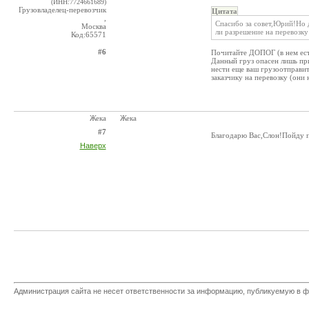
(ИНН:7724661689)
Грузовладелец-перевозчик
Цитата
,
Спасибо за совет,Юрий!Но 
Москва
ли разрешение на перевозку
Код:65571
#6
Почитайте ДОПОГ (в нем ест
Данный груз опасен лишь при
нести еще ваш грузоотправит
заказчику на перевозку (они
Жека
Жека
#7
Благодарю Вас,Слон!Пойду п
Наверх
Администрация сайта не несет ответственности за информацию, публикуемую в ф