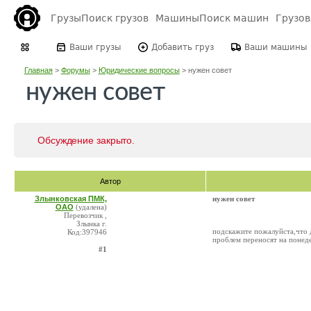
Грузы
Поиск грузов
Машины
Поиск машин
Грузо
Ваши грузы
Добавить груз
Ваши машины
Главная
>
Форумы
>
Юридические вопросы
>
нужен совет
нужен совет
Обсуждение закрыто.
Автор
Злынковская ПМК,
нужен совет
ОАО
(удалена)
Перевозчик ,
Злынка г.
подскажите пожалуйста,что де
Код:397946
проблем переносят на понед
#1