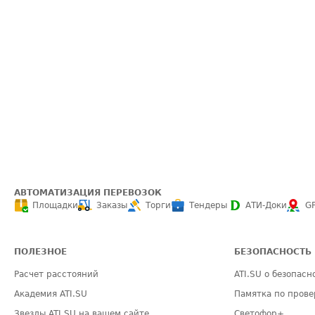
АВТОМАТИЗАЦИЯ ПЕРЕВОЗОК
Площадки
Заказы
Торги
Тендеры
АТИ-Доки
G
ПОЛЕЗНОЕ
БЕЗОПАСНОСТЬ
Расчет расстояний
ATI.SU о безопасн
Академия ATI.SU
Памятка по прове
Звезды ATI.SU на вашем сайте
Светофор+