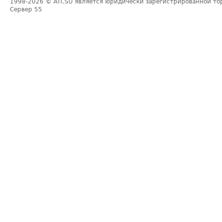
1998-2026
© ATI.SU является юридически зарегистрированной то
Сервер
55