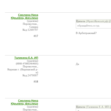
Смолина Нина
Юрьевна, физ.лицо
(удалена)
Цитата
(ФрахтКонсалт.рф @ 
Перевозчик ,
обращайтесь в суд
Самара
Код:1269797
В Арбитражный?
#17
Таликина Е.А. ИП
(удалена)
(ИНН:470802464605)
Да
Перевозчик ,
Кириши г. (Киришский р-
н)
Код:2470007
#18
Смолина Нина
Юрьевна, физ.лицо
(удалена)
Цитата
(Таликина Е.А. ИП @
Перевозчик ,