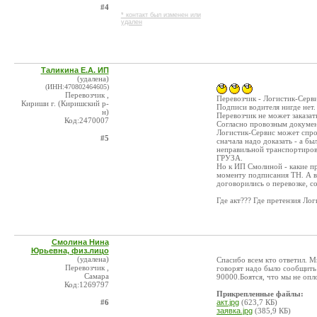
#4
* контакт был изменен или
удален
Таликина Е.А. ИП
(удалена)
(ИНН:470802464605)
Перевозчик ,
Перевозчик - Логистик-Серви
Кириши г. (Киришский р-
Подписи водителя нигде нет.
н)
Перевозчик не может заказат
Код:2470007
Согласно провозным документ
Логистик-Сервис может спрос
#5
сначала надо доказать - а бы
неправильной транспортиро
ГРУЗА.
Но к ИП Смолиной - какие п
моменту подписания ТН. А в 
договорились о перевозке, с
Где акт??? Где претензия Ло
Смолина Нина
Юрьевна, физ.лицо
(удалена)
Спасибо всем кто ответил. 
Перевозчик ,
говорят надо было сообщить
Самара
90000.Боятся, что мы не опл
Код:1269797
Прикрепленные файлы:
#6
акт.jpg
(623,7 КБ)
заявка.jpg
(385,9 КБ)