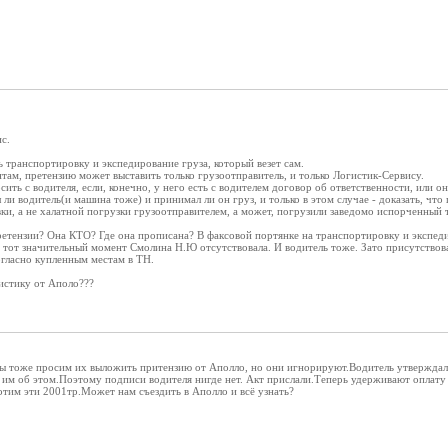
с.
ь транспортировку и экспедирование груза, который везет сам.
ам, претензию может выставить только грузоотправитель, и только Логистик-Сервису.
ить с водителя, если, конечно, у него есть с водителем договор об ответственности, или о
л ли водитель(и машина тоже) и принимал ли он груз, и только в этом случае - доказать, ч
вки, а не халатной погрузки грузоотправителем, а может, погрузили заведомо испорч
ретензии? Она КТО? Где она прописана? В факсовой портянке на транспортировку и экспед
тот значительный момент Смолина Н.Ю отсутствовала. И водитель тоже. Зато присутствова
огласно купленным местам в ТН.
гистику от Аполо???
Мы тоже просим их выложить притензию от Аполло, но они игнорируют.Водитель утверждал 
 им об этом.Поэтому подписи водителя нигде нет. Акт прислали.Теперь удерживают оплату
отим эти 2001тр.Может нам съездить в Аполло и всё узнать?