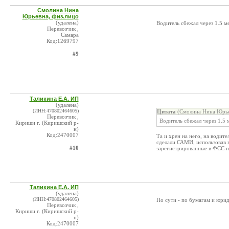
Смолина Нина
Юрьевна, физ.лицо
(удалена)
Водитель сбежал через 1.5 м
Перевозчик ,
Самара
Код:1269797
#9
Таликина Е.А. ИП
(удалена)
(ИНН:470802464605)
Цитата
(Смолина Нина Юрье
Перевозчик ,
Водитель сбежал через 1.5 
Кириши г. (Киришский р-
н)
Код:2470007
Та и хрен на него, на водит
сделали САМИ, использовав 
#10
зарегистрированные в ФСС и 
Таликина Е.А. ИП
(удалена)
(ИНН:470802464605)
По сути - по бумагам и юрид
Перевозчик ,
Кириши г. (Киришский р-
н)
Код:2470007