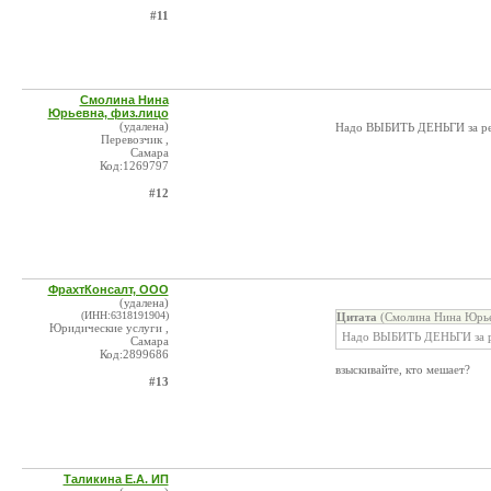
#11
Смолина Нина
Юрьевна, физ.лицо
(удалена)
Надо ВЫБИТЬ ДЕНЬГИ за рейс 9
Перевозчик ,
Самара
Код:1269797
#12
ФрахтКонсалт, ООО
(удалена)
(ИНН:6318191904)
Цитата
(Смолина Нина Юрье
Юридические услуги ,
Надо ВЫБИТЬ ДЕНЬГИ за р
Самара
Код:2899686
взыскивайте, кто мешает?
#13
Таликина Е.А. ИП