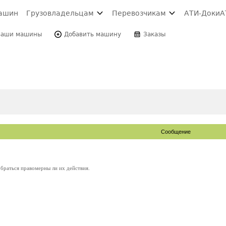
ашин
Грузовладельцам
Перевозчикам
АТИ-Доки
А
Ваши машины
Добавить машину
Заказы
Сообщение
браться правомерны ли их действия.