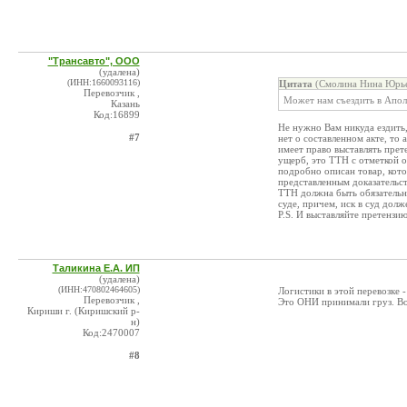
"Трансавто", ООО
(удалена)
(ИНН:1660093116)
Цитата
(Смолина Нина Юрье
Перевозчик ,
Может нам съездить в Аполл
Казань
Код:16899
Не нужно Вам никуда ездить,
#7
нет о составленном акте, то 
имеет право выставлять прет
ущерб, это ТТН с отметкой о
подробно описан товар, кот
представленным доказательс
ТТН должна быть обязательно
суде, причем, иск в суд долж
P.S. И выставляйте претензию
Таликина Е.А. ИП
(удалена)
(ИНН:470802464605)
Логистики в этой перевозке 
Перевозчик ,
Это ОНИ принимали груз. Во
Кириши г. (Киришский р-
н)
Код:2470007
#8