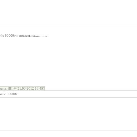
0000т и послать их.............
вна, ИП @ 31.03.2012 18:49)
ейс 90000т