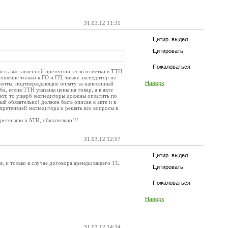
31.03.12 11:31
Цитир. выдел.
Цитировать
Пожаловаться
сть выставленной претензии, если отметки в ТТН
тношение только к ГО и ГП, также экспедитор не
Наверх
ументы, подтверждающие оплату за нанесенный
а, еслив ТТН указаны цены на товар, а в акте
уют, то ущерб экспедиторы должны оплатить по
й обязательно! должен быть описан в акте и в
 претензией экспедитора и решать все вопросы в
претензию в АТИ, обязательно!!!
31.03.12 12:57
Цитир. выдел.
я, и только в случае договора аренды вашего ТС.
Цитировать
Пожаловаться
Наверх
31.03.12 14:34