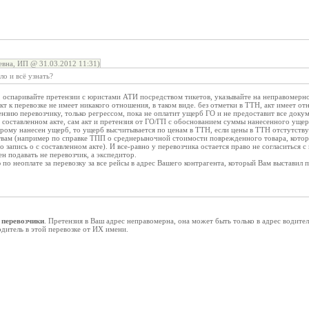
вна, ИП @ 31.03.2012 11:31)
о и всё узнать?
 оспаривайте претензии с юристами АТИ посредством тикетов, указывайте на неправомерно
акт к перевозке не имеет никакого отношения, в таком виде. без отметки в ТТН, акт имеет о
ензию перевозчику, только регрессом, пока не оплатит ущерб ГО и не предоставит все док
 составленном акте, сам акт и претензия от ГО/ГП с обоснованием суммы нанесенного ущерб
орому нанесен ущерб, то ущерб высчитывается по ценам в ТТН, если цены в ТТН отстутств
твам (например по справке ТПП о среднерыночной стоимости поврежденного товара, которы
 запись о с составленном акте). И все-равно у перевозчика остается право не согласиться с
ен подавать не перевозчик, а экспедитор.
 по неоплате за перевозку за все рейсы в адрес Вашего контрагента, который Вам выставил 
-
перевозчики
. Претензия в Ваш адрес неправомерна, она может быть только в адрес водител
дитель в этой перевозке от ИХ имени.