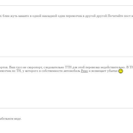
ых блин жуть какаято в одной накладной один перевозчик в другой другой.Почитайте пост
тов. Ваш груз не скоропорт, следовательно ТТН для этой перевозки недействительно. В ТН
евозчик по ТН, у которого в собственности автомобиль
Рено
и возмещает убытки
абельном виде.