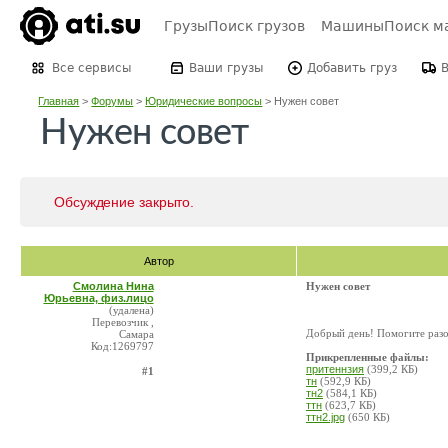
Грузы
Поиск грузов
Машины
Поиск м
Все сервисы
Ваши грузы
Добавить груз
Главная
>
Форумы
>
Юридические вопросы
>
Нужен совет
Нужен совет
Обсуждение закрыто.
Автор
Смолина Нина
Нужен совет
Юрьевна, физ.лицо
(удалена)
Перевозчик ,
Добрый день! Помогите разо
Самара
Код:1269797
Прикрепленные файлы:
притеннзия
(399,2 КБ)
#1
тн
(592,9 КБ)
тн2
(584,1 КБ)
ттн
(623,7 КБ)
ттн2.jpg
(650 КБ)