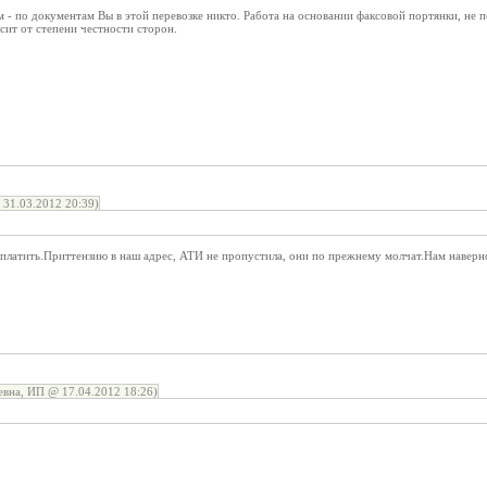
м - по документам Вы в этой перевозке никто. Работа на основании факсовой портянки, н
исит от степени честности сторон.
31.03.2012 20:39)
латить.Приттензию в наш адрес, АТИ не пропустила, они по прежнему молчат.Нам наверно
вна, ИП @ 17.04.2012 18:26)