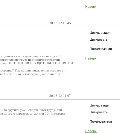
Наверх
30.03.12 15:45
Цитир. выдел.
Цитировать
Пожаловаться
н подписался в их доверенности на груз. Но
Наверх
то повреждение груза произошло вследствие
енный товар. НЕТ ПОДПИСИ ВОДИТЕЛЯ О ПРИНЯТИИ
ирование? Так момент заключения договора =
л Аполо и Логистик сервис, вот они-то и
30.03.12 21:07
Цитир. выдел.
,что грузили уже испорченный груз,а они
Цитировать
 за другую перевозку,оплатили 30т и должны
Пожаловаться
Наверх