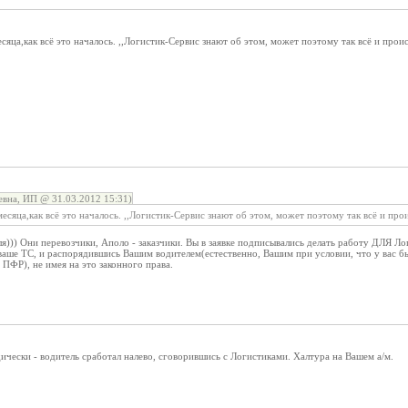
есяца,как всё это началось. ,,Логистик-Сервис знают об этом, может поэтому так всё и прои
вна, ИП @ 31.03.2012 15:31)
месяца,как всё это началось. ,,Логистик-Сервис знают об этом, может поэтому так всё и пр
еля))) Они перевозчики, Аполо - заказчики. Вы в заявке подписывались делать работу ДЛЯ Ло
ваше ТС, и распорядившись Вашим водителем(естественно, Вашим при условии, что у вас 
ПФР), не имея на это законного права.
ически - водитель сработал налево, сговорившись с Логистиками. Халтура на Вашем а/м.