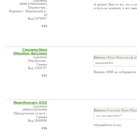
(удалена)
(ИНН:470802464605)
А мешает Вам то же, что и и
Перевозчик ,
услуга на доверии, и все зав
Кириши г. (Киришский р-
н)
Код:2470007
#14
Смолина Нина
Юрьевна, физ.лицо
(удалена)
Цитата
(ФрахтКонсалт.рф @ 
Перевозчик ,
взыскивайте
Самара
Код:1269797
Видимо ОНИ не собираются п
#15
ФрахтКонсалт, ООО
(удалена)
(ИНН:6318191904)
Цитата
(Смолина Нина Юрье
Юридические услуги ,
что посоветуйте?
Самара
Код:2899686
обращайтесь в суд
#16