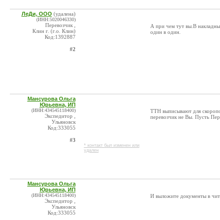
ЛеДи, ООО
(удалена)
(ИНН:5020046330)
Перевозчик ,
А при чем тут вы.В накладн
Клин г. (г.о. Клин)
один в один.
Код:1392887
#2
Мансурова Ольга
Юрьевна, ИП
(ИНН:434545118400)
ТТН выписывают для скоропор
Экспедитор ,
перевозчик не Вы. Пусть Пер
Ульяновск
Код:333055
#3
* контакт был изменен или
удален
Мансурова Ольга
Юрьевна, ИП
(ИНН:434545118400)
И выложите документы в чит
Экспедитор ,
Ульяновск
Код:333055