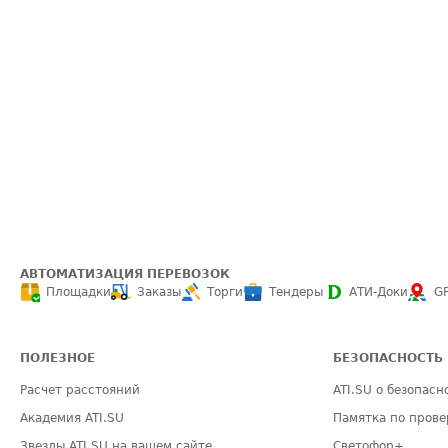
АВТОМАТИЗАЦИЯ ПЕРЕВОЗОК
Площадки
Заказы
Торги
Тендеры
АТИ-Доки
G
ПОЛЕЗНОЕ
БЕЗОПАСНОСТЬ
Расчет расстояний
ATI.SU о безопасн
Академия ATI.SU
Памятка по прове
Звезды ATI.SU на вашем сайте
Светофор+