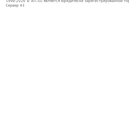
1998-2026
© ATI.SU является юридически зарегистрированной то
Сервер
43