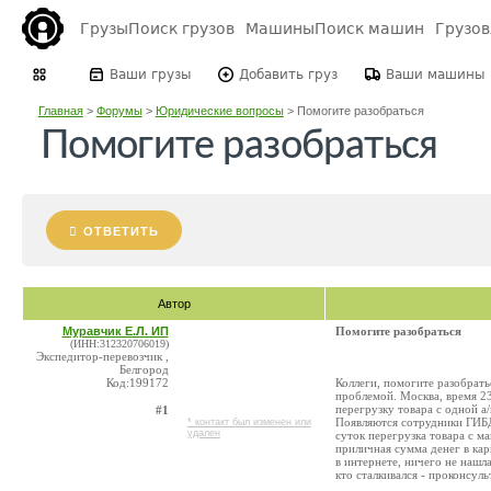
Грузы
Поиск грузов
Машины
Поиск машин
Грузо
Ваши грузы
Добавить груз
Ваши машины
Главная
>
Форумы
>
Юридические вопросы
>
Помогите разобраться
Помогите разобраться
ОТВЕТИТЬ
Автор
Муравчик Е.Л. ИП
Помогите разобраться
(ИНН:312320706019)
Экспедитор-перевозчик ,
Белгород
Код:199172
Коллеги, помогите разобрать
проблемой. Москва, время 23
перегрузку товара с одной а
#1
Появляются сотрудники ГИБД
* контакт был изменен или
удален
суток перегрузка товара с м
приличная сумма денег в кар
в интернете, ничего не нашл
кто сталкивался - проконсуль