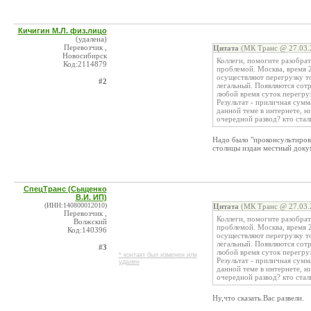
Кичигин М.Л. физ.лицо
(удалена)
Перевозчик ,
Цитата
(МК Транс @ 27.03.
Новосибирск
Коллеги, помогите разобрат
Код:2114879
проблемой. Москва, время 2
осуществляют перегрузку то
#2
легальный. Появляются сотр
любой время суток перегруз
Результат - приличная сумм
данной теме в интернете, н
очередной развод? кто стал
Надо было "проконсультиров
столицы издан местный докум
СпецТранс (Сыщенко
В.И. ИП)
(ИНН:140800012010)
Цитата
(МК Транс @ 27.03.
Перевозчик ,
Коллеги, помогите разобрат
Волжский
проблемой. Москва, время 2
Код:140396
осуществляют перегрузку то
легальный. Появляются сотр
#3
любой время суток перегруз
* контакт был изменен или
Результат - приличная сумм
удален
данной теме в интернете, н
очередной развод? кто стал
Ну,что сказать.Вас развели.