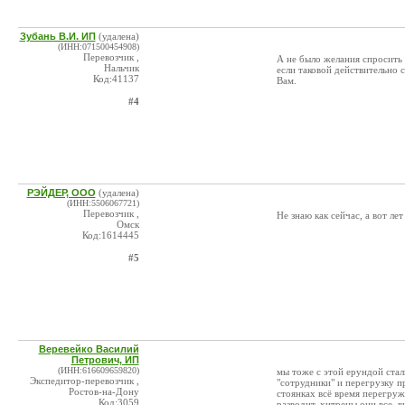
Зубань В.И. ИП
(удалена)
(ИНН:071500454908)
Перевозчик ,
А не было желания спросить 
Нальчик
если таковой действительно 
Код:41137
Вам.
#4
РЭЙДЕР, ООО
(удалена)
(ИНН:5506067721)
Перевозчик ,
Не знаю как сейчас, а вот ле
Омск
Код:1614445
#5
Веревейко Василий
Петрович, ИП
(ИНН:616609659820)
мы тоже с этой ерундой стал
Экспедитор-перевозчик ,
"сотрудники" и перегрузку пр
Ростов-на-Дону
стоянках всё время перегружа
Код:3059
разводит. хитрецы они все. 