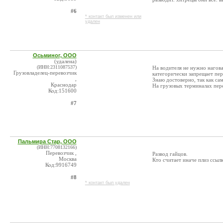
#6
* контакт был изменен или
удален
Осьминог, ООО
(удалена)
(ИНН:2311087537)
На водителя не нужно нагова
Грузовладелец-перевозчик
категорически запрещает пер
,
Знаю достоверно, так как са
Краснодар
На грузовых терминалах пер
Код:151600
#7
Пальмира Стар, ООО
(ИНН:7708132166)
Перевозчик ,
Развод гайцов.
Москва
Кто считает иначе плиз ссылк
Код:9916749
#8
* контакт был удален