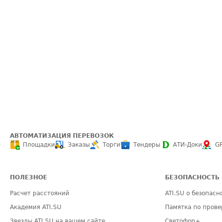
АВТОМАТИЗАЦИЯ ПЕРЕВОЗОК
Площадки
Заказы
Торги
Тендеры
АТИ-Доки
G
ПОЛЕЗНОЕ
БЕЗОПАСНОСТЬ
Расчет расстояний
ATI.SU о безопасн
Академия ATI.SU
Памятка по прове
Звезды ATI.SU на вашем сайте
Светофор+