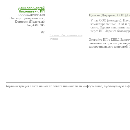
Данилов Сергей
Николаевич, ИП
(ИНН:502104994379)
Цитата
(Дортранс, ООО @ 2
Экспедитор-перевозчик ,
У нас ООО (молодое). Наход
Климовск (Подольск)
командировочные, ГСМ и п
Код:4389785
снять. Однако непонятно ка
через ИП. Заранее благодар
#2
* контакт был изменен или
удален
Откройте ИП с ЕНВД.Заключи
снимайте на прочие расходы
заморачиваться с зарплатой.
Администрация сайта не несет ответственности за информацию, публикуемую в ф