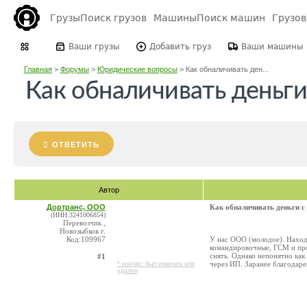
Грузы
Поиск грузов
Машины
Поиск машин
Грузо
Ваши грузы
Добавить груз
Ваши машины
Главная
>
Форумы
>
Юридические вопросы
>
Как обналичивать ден...
Как обналичивать деньги
ОТВЕТИТЬ
Автор
Дортранс, ООО
Как обналичивать деньги 
(ИНН:3241006854)
Перевозчик ,
Новозыбков г.
Код:109967
У нас ООО (молодое). Находи
командировочные, ГСМ и про
снять. Однако непонятно как
#1
через ИП. Заранее благодаре
* контакт был изменен или
удален