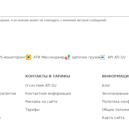
оруме, и ее мнение может не совпадать с мнением авторов сообщений.
PS-мониторинг
АТИ Мессенджер
Цепочки грузов
API ATI.SU
КОНТАКТЫ И ТАРИФЫ
ИНФОРМАЦИ
О системе ATI.SU
Блог
рагентов
Контактная информация
Эксклюзивные
Реклама на сайте
Политика кон
Тарифы
Общие полож
а
Карта сайта