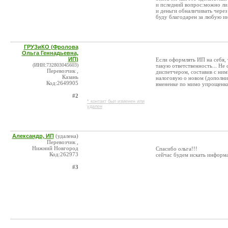
и пследний вопрос:можно ли
и деньги обналичивать через
буду благодарен за любую и
ГРУЗиКО (Фролова
Ольга Геннадьевна,
ИП)
Если оформлять ИП на себя, 
(ИНН:732803045603)
такую ответственность... Не
Перевозчик ,
диспетчером, составив с ним 
Казань
налоговую о новом (дополнит
Код:2649905
вмененке по мимо упрощенк
#2
* контакт был изменен или
удален
Александр, ИП
(удалена)
Перевозчик ,
Нижний Новгород
Спасибо ольга!!!
Код:262973
сейчас будем искать информ
#3