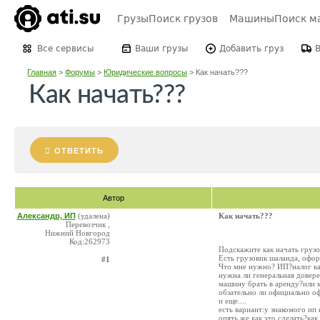
Грузы
Поиск грузов
Машины
Поиск м
Все сервисы
Ваши грузы
Добавить груз
Главная
>
Форумы
>
Юридические вопросы
>
Как начать???
Как начать???
ОТВЕТИТЬ
Автор
Александр, ИП
(удалена)
Как начать???
Перевозчик ,
Нижний Новгород
Код:262973
Подскажите как начать грузо
Есть грузовик шаланда, офор
#1
Что мне нужно? ИП?налог к
нужна ли генеральная довер
машину брать в аренду?или 
обзательно ли официально о
и еще....
есть вариант:у знакомого ип
опять же как это сделать?ка