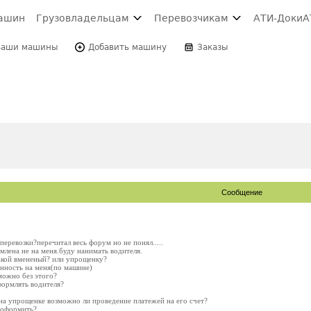
ашин
Грузовладельцам
Перевозчикам
АТИ-Доки
А
Ваши машины
Добавить машину
Заказы
Сообщение
перевозки?перечитал весь форум но не понял.....
млена не на меня.буду нанимать водителя.
акой вмененый? или упрощенку?
енность на меня(по машине)
можно без этого?
формлять водителя?
 на упрощенке возможно ли проведение платежей на его счет?
к оформить?