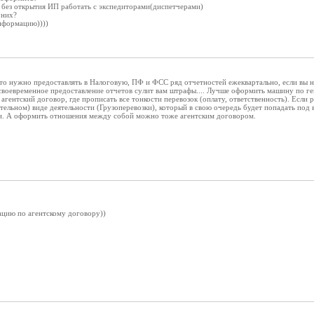
 без открытия ИП работать с экспедиторами(диспетчерами)
 них?
нформацию))))
то нужно предоставлять в Налоговую, ПФ и ФСС ряд отчетностей ежеквартально, если вы не 
 своевременное предоставление отчетов сулит вам штрафы.... Лучше оформить машину по ген
агентский договор, где прописать все тонкости перевозок (оплату, ответственность). Если р
ельном) виде деятельности (Грузоперевозки), который в свою очередь будет попадать под в
и. А оформить отношения между собой можно тоже агентским договором.
ацию по агентскому договору))