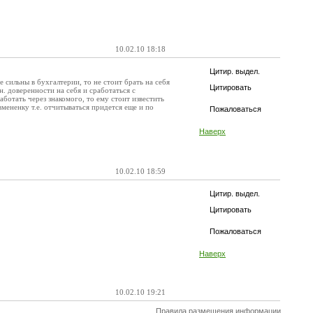
10.02.10 18:18
Цитир. выдел.
сильны в бухгалтерии, то не стоит брать на себя
Цитировать
. доверенности на себя и сработаться с
аботать через знакомого, то ему стоит известить
мененку т.е. отчитываться придется еще и по
Пожаловаться
Наверх
10.02.10 18:59
Цитир. выдел.
Цитировать
Пожаловаться
Наверх
10.02.10 19:21
Правила размещения информации