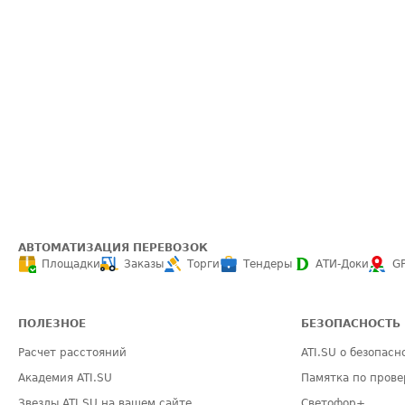
АВТОМАТИЗАЦИЯ ПЕРЕВОЗОК
Площадки
Заказы
Торги
Тендеры
АТИ-Доки
G
ПОЛЕЗНОЕ
БЕЗОПАСНОСТЬ
Расчет расстояний
ATI.SU о безопасн
Академия ATI.SU
Памятка по прове
Звезды ATI.SU на вашем сайте
Светофор+