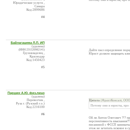
Юридические услуги ,
Самара
Код:2899686
#4
Байлагашева Л.П. ИП
(удалена)
(ИНН:231520982141)
Дайте пжл определение поряд
Грузовладелец ,
Юрист должен защищать клие
Краснодар
Код:1450423
#5
Паршин А.Ю. физ.лицо
(удалена)
Перевозчик ,
Цитата
(ФрахтКонсалт, ООО
Руза г. (Рузский г.о.)
Потому они и юристы, про п
Код:2216100
#6
Ой ли Антон Олегович ?!? пр
перспективность взыскания?!
писаниной с ФССП заниматься
этож не зачитать исковое в с