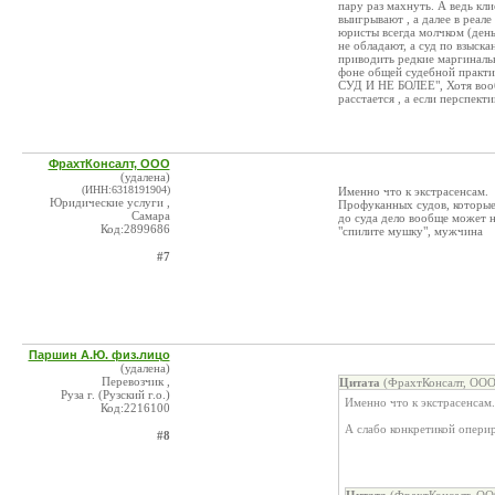
пару раз махнуть. А ведь кли
выигрывают , а далее в реал
юристы всегда молчком (деньг
не обладают, а суд по взыска
приводить редкие маргинальн
фоне общей судебной пра
СУД И НЕ БОЛЕЕ", Хотя вообщ
расстается , а если перспект
ФрахтКонсалт, ООО
(удалена)
(ИНН:6318191904)
Именно что к экстрасенсам.
Юридические услуги ,
Профуканных судов, которые 
Самара
до суда дело вообще может не 
Код:2899686
"спилите мушку", мужчина
#7
Паршин А.Ю. физ.лицо
(удалена)
Перевозчик ,
Цитата
(ФрахтКонсалт, ООО
Руза г. (Рузский г.о.)
Именно что к экстрасенсам.
Код:2216100
А слабо конкретикой опери
#8