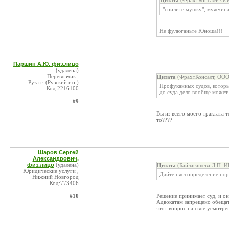
Цитата
(ФрахтКонсалт, ОО
"спилите мушку", мужчин
Не фулюганьте Юноша!!!
Паршин А.Ю. физ.лицо
(удалена)
Перевозчик ,
Цитата
(ФрахтКонсалт, ООО
Руза г. (Рузский г.о.)
Профуканных судов, которы
Код:2216100
до суда дело вообще может н
#9
Вы из всего моего трактата т
то????
Шаров Сергей
Александрович,
физ.лицо
(удалена)
Цитата
(Байлагашева Л.П. И
Юридические услуги ,
Дайте пжл определение по
Нижний Новгород
Код:773406
#10
Решение принимает суд, и о
Адвокатам запрещено обеща
этот вопрос на своё усмотре