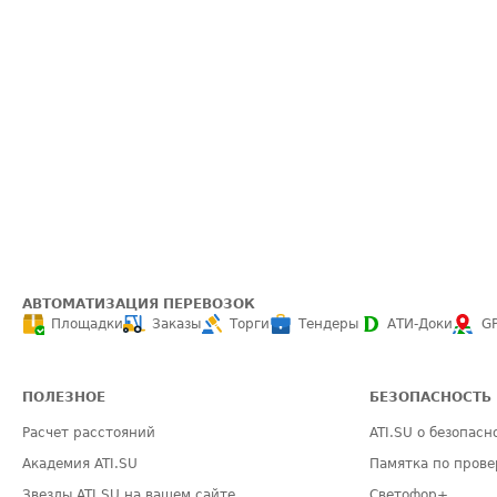
АВТОМАТИЗАЦИЯ ПЕРЕВОЗОК
Площадки
Заказы
Торги
Тендеры
АТИ-Доки
G
ПОЛЕЗНОЕ
БЕЗОПАСНОСТЬ
Расчет расстояний
ATI.SU о безопасн
Академия ATI.SU
Памятка по прове
Звезды ATI.SU на вашем сайте
Светофор+