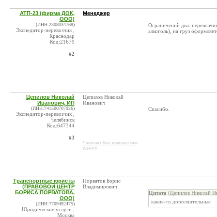
АТП-23 (фирма ДОК,
Менеджер
ООО)
(ИНН:2308034768)
Ограничений два: перевозчи
Экспедитор-перевозчик ,
алкоголь), на груз оформляет
Краснодар
Код:21679
#2
Цепилов Николай
Цепилов Николай
Иванович, ИП
Иванович
(ИНН:741500707926)
Спасибо.
Экспедитор-перевозчик ,
Челябинск
Код:647344
#3
* контакт был изменен или
удален
Транспортные юристы
Порватов Борис
(ПРАВОВОЙ ЦЕНТР
Владимирович
БОРИСА ПОРВАТОВА,
Цитата
(Цепилов Николай Ив
ООО)
какие-то дополнительные
(ИНН:7709492475)
Юридические услуги ,
Москва