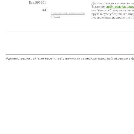
Код:995281
Дополнительно - только вним
В данном
арбитражном дел
#4
так "выехать" получится не в
* контакт был изменен или
груза в суде убедили его под
удален
перевозчиком на хранение и
Администрация сайта не несет ответственности за информацию, публикуемую в ф