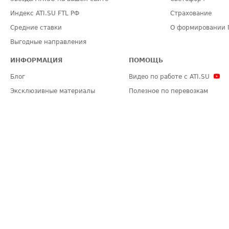
Индекс ATI.SU FTL РФ
Страхование
Средние ставки
О формировании 
Выгодные направления
ИНФОРМАЦИЯ
ПОМОЩЬ
Блог
Видео по работе с ATI.SU
Эксклюзивные материалы
Полезное по перевозкам
Политика конфиденциальности
Часто задаваемые вопросы (FA
Общие положения
Техническая информация
Карта сайта
ЗАДАТЬ ВОПРОС