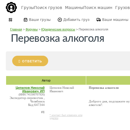
Грузы
Поиск грузов
Машины
Поиск машин
Грузо
Ваши грузы
Добавить груз
Ваши машины
Главная
>
Форумы
>
Юридические вопросы
>
Перевозка алкоголя
Перевозка алкоголя
ОТВЕТИТЬ
Автор
Цепилов Николай
Цепилов Николай
Перевозка алкоголя
Иванович, ИП
Иванович
(ИНН:741500707926)
Экспедитор-перевозчик ,
Челябинск
Доброго дня, подскажите ну
Код:647344
алкоголя?.
#1
* контакт был изменен или
удален