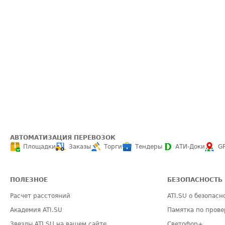
АВТОМАТИЗАЦИЯ ПЕРЕВОЗОК
Площадки
Заказы
Торги
Тендеры
АТИ-Доки
G
ПОЛЕЗНОЕ
БЕЗОПАСНОСТЬ
Расчет расстояний
ATI.SU о безопасн
Академия ATI.SU
Памятка по прове
Звезды ATI.SU на вашем сайте
Светофор+