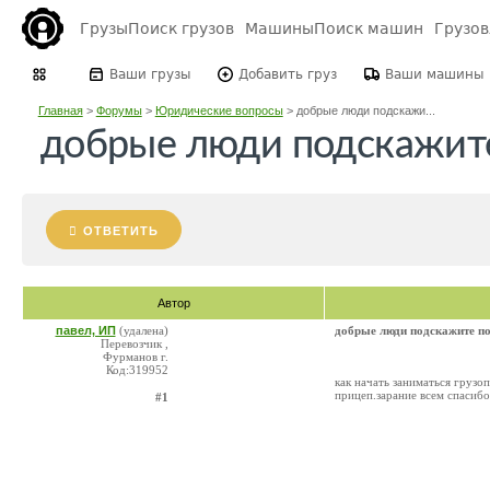
Грузы
Поиск грузов
Машины
Поиск машин
Грузо
Ваши грузы
Добавить груз
Ваши машины
Главная
>
Форумы
>
Юридические вопросы
>
добрые люди подскажи...
добрые люди подскажит
ОТВЕТИТЬ
Автор
павел, ИП
(удалена)
добрые люди подскажите п
Перевозчик ,
Фурманов г.
Код:319952
как начать заниматься грузоп
прицеп.зарание всем спасибо
#1