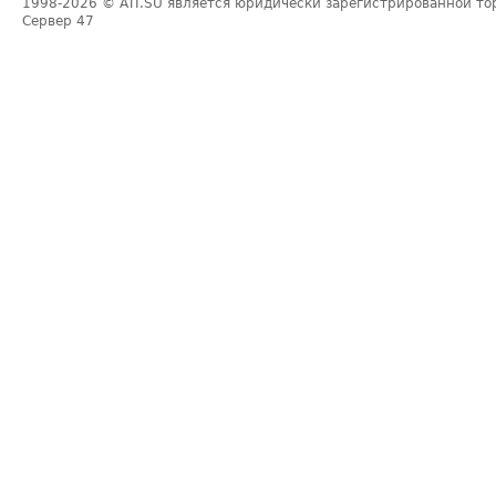
1998-2026
© ATI.SU является юридически зарегистрированной то
Сервер
47