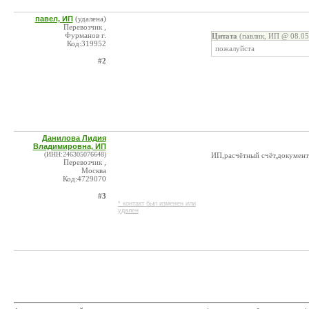
павел, ИП
(удалена)
Перевозчик ,
Фурманов г.
Цитата
(павлик, ИП @ 08.05
Код:319952
пожалуйста
#2
Данилова Лидия
Владимировна, ИП
(ИНН:246305076648)
ИП,расчётный счёт,документ
Перевозчик ,
Москва
Код:4729070
#3
* контакт был изменен или
удален