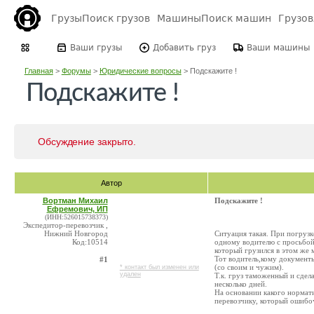
Грузы
Поиск грузов
Машины
Поиск машин
Грузо
Ваши грузы
Добавить груз
Ваши машины
Главная
>
Форумы
>
Юридические вопросы
>
Подскажите !
Подскажите !
Обсуждение закрыто.
Автор
Вортман Михаил
Подскажите !
Ефремович, ИП
(ИНН:526015738373)
Экспедитор-перевозчик ,
Нижний Новгород
Ситуация такая. При погрузк
Код:10514
одному водителю с просьбой
который грузился в этом же 
Тот водитель,кому документы
#1
(со своим и чужим).
* контакт был изменен или
удален
Т.к. груз таможенный и сдел
несколько дней.
На основании какого нормат
перевозчику, который ошибо