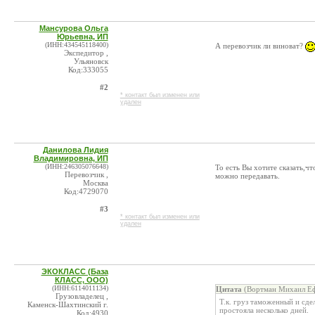
Мансурова Ольга
Юрьевна, ИП
(ИНН:434545118400)
А перевозчик ли виноват?
Экспедитор ,
Ульяновск
Код:333055
#2
* контакт был изменен или
удален
Данилова Лидия
Владимировна, ИП
(ИНН:246305076648)
То есть Вы хотите сказать,ч
Перевозчик ,
можно передавать.
Москва
Код:4729070
#3
* контакт был изменен или
удален
ЭКОКЛАСС (База
КЛАСС, ООО)
(ИНН:6114011134)
Цитата
(Вортман Михаил Еф
Грузовладелец ,
Т.к. груз таможенный и сд
Каменск-Шахтинский г.
простояла несколько дней.
Код:4930