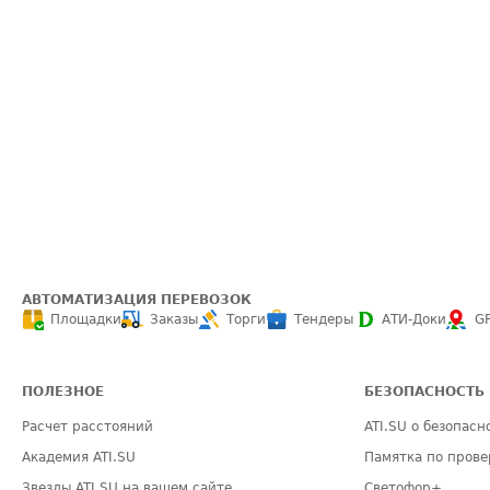
АВТОМАТИЗАЦИЯ ПЕРЕВОЗОК
Площадки
Заказы
Торги
Тендеры
АТИ-Доки
G
ПОЛЕЗНОЕ
БЕЗОПАСНОСТЬ
Расчет расстояний
ATI.SU о безопасн
Академия ATI.SU
Памятка по прове
Звезды ATI.SU на вашем сайте
Светофор+