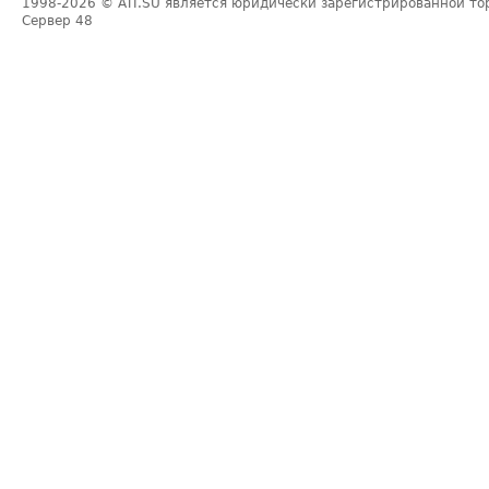
1998-2026
© ATI.SU является юридически зарегистрированной то
Сервер
48