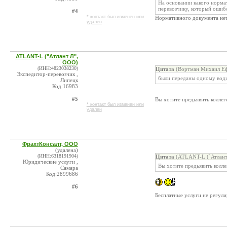
На основании какого норма
перевозчику, который ошиб
#4
* контакт был изменен или
Нормативного документа нет
удален
ATLANT-L ("Атлант Л",
ООО)
(ИНН:4823038230)
Цитата
(Вортман Михаил Еф
Экспедитор-перевозчик ,
были переданы одному вод
Липецк
Код:16983
#5
Вы хотите предьявить колле
* контакт был изменен или
удален
ФрахтКонсалт, ООО
(удалена)
(ИНН:6318191904)
Цитата
(ATLANT-L (`Атлант 
Юридические услуги ,
Вы хотите предьявить кол
Самара
Код:2899686
#6
Бесплатные услуги не регул