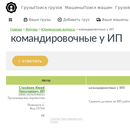
Грузы
Поиск грузов
Машины
Поиск машин
Грузо
Ваши грузы
Добавить груз
Ваши машины
Главная
>
Форумы
>
Юридические вопросы
>
командировочные у ИП
командировочные у ИП
ОТВЕТИТЬ
Автор
Стройкин Юрий
командировочные у ИП
Николаевич, ИП
(ИНН:563501046652)
Грузовладелец-перевозчик
,
Скажите,должен ли ИП рабо
Новоорск п.
Код:24764
#1
* контакт был изменен или
удален