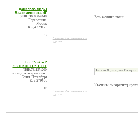
Данилова Лидия
Владимировна, ИП
(ИНН:246305076648)
Есть желание,храни.
Перевозчик ,
Москва
Код:4729070
#2
* контакт был изменен или
удален
Ltd "Zorkost"
("ЗОРКОСТЬ", ООО)
(ИНН:7811371200)
Цитата
(Григорьев Валерий 
Экспедитор-перевозчик ,
Санкт-Петербург
Код:279660
Уточните вы зарегистрирован
#3
* контакт был изменен или
удален