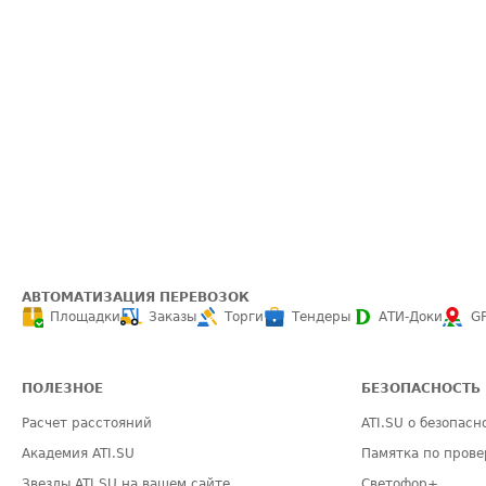
АВТОМАТИЗАЦИЯ ПЕРЕВОЗОК
Площадки
Заказы
Торги
Тендеры
АТИ-Доки
G
ПОЛЕЗНОЕ
БЕЗОПАСНОСТЬ
Расчет расстояний
ATI.SU о безопасн
Академия ATI.SU
Памятка по прове
Звезды ATI.SU на вашем сайте
Светофор+