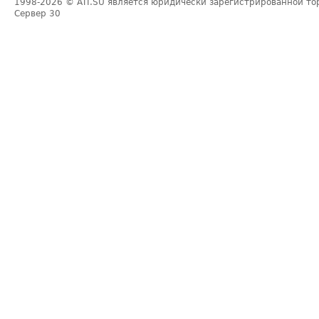
1998-2026
© ATI.SU является юридически зарегистрированной то
Сервер
30