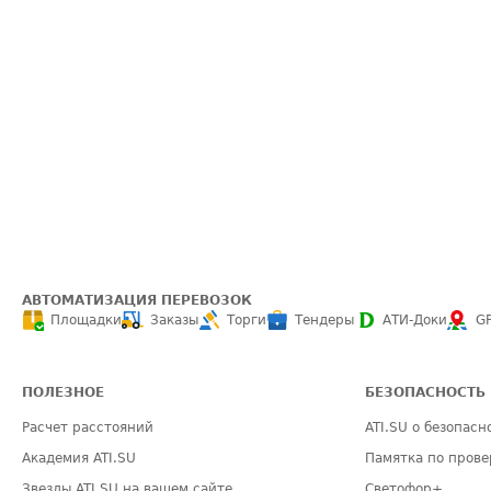
АВТОМАТИЗАЦИЯ ПЕРЕВОЗОК
Площадки
Заказы
Торги
Тендеры
АТИ-Доки
G
ПОЛЕЗНОЕ
БЕЗОПАСНОСТЬ
Расчет расстояний
ATI.SU о безопасн
Академия ATI.SU
Памятка по прове
Звезды ATI.SU на вашем сайте
Светофор+