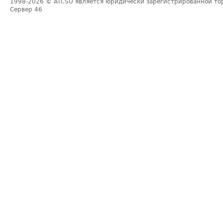
1998-2026
© ATI.SU является юридически зарегистрированной то
Сервер
46