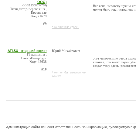
ООО)
(ИНН:2308034768)
Всё ясно, человеку нужно со
Экспедитор-перевозчик ,
может быть таки устранено 
Краснодар
Код:21679
#9
* контакт был удален
ATI.SU - старший юрист
Юрий Михайлович
IT-компания ,
Санкт-Петербург
этот человек мне вчера дважд
Код:442638
я понял, что таких людей уб
создал тему здесь, решил вс
#10
* контакт был изменен или
удален
Администрация сайта не несет ответственности за информацию, публикуемую в ф