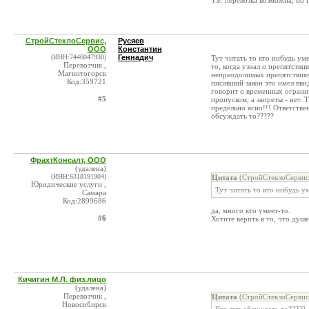
Т.е. перевозка возможна, но
СтройСтеклоСервис,
Русяев
ООО
Константин
(ИНН:7446047930)
Геннадич
Тут читать то кто нибудь ум
Перевозчик ,
то, когда узнал о препятстви
Магнитогорск
непреодолимых препятствиях
Код:359721
писавший закон это имел вви
говорит о временных ограни
#5
пропуском, а запреты - нет.
предельно ясно!!! Ответстве
обсуждать то?????
ФрахтКонсалт, ООО
(удалена)
(ИНН:6318191904)
Цитата
(СтройСтеклоСервис
Юридические услуги ,
Тут читать то кто нибудь у
Самара
Код:2899686
да, много кто умеет-то.
#6
Хотите верить в то, что душе
Кичигин М.Л. физ.лицо
(удалена)
Перевозчик ,
Цитата
(СтройСтеклоСервис
Новосибирск