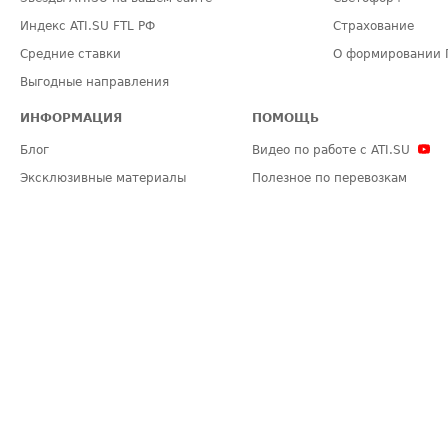
Индекс ATI.SU FTL РФ
Страхование
Средние ставки
О формировании 
Выгодные направления
ИНФОРМАЦИЯ
ПОМОЩЬ
Блог
Видео по работе с ATI.SU
Эксклюзивные материалы
Полезное по перевозкам
Политика конфиденциальности
Часто задаваемые вопросы (FA
Общие положения
Техническая информация
Карта сайта
ЗАДАТЬ ВОПРОС