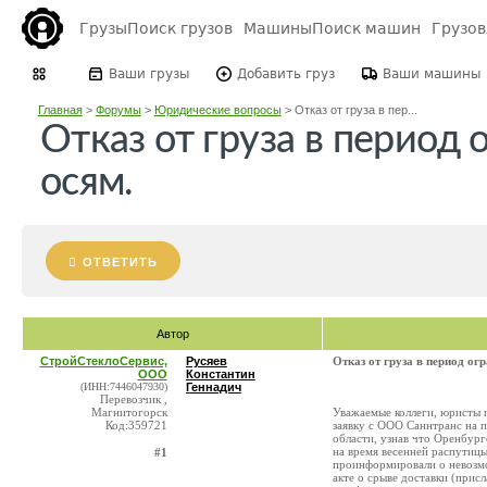
Грузы
Поиск грузов
Машины
Поиск машин
Грузо
Ваши грузы
Добавить груз
Ваши машины
Главная
>
Форумы
>
Юридические вопросы
>
Отказ от груза в пер...
Отказ от груза в период 
осям.
ОТВЕТИТЬ
Автор
СтройСтеклоСервис,
Русяев
Отказ от груза в период ог
ООО
Константин
(ИНН:7446047930)
Геннадич
Перевозчик ,
Магнитогорск
Уважаемые коллеги, юристы 
Код:359721
заявку с ООО Саннтранс на п
области, узнав что Оренбург
на время весенней распутиц
#1
проинформировали о невозмо
акте о срыве доставки (прис