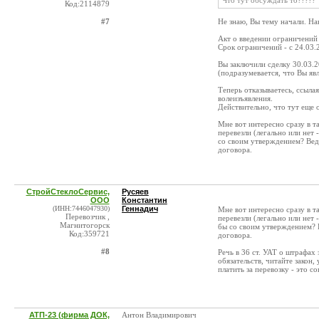
Что тут обсуждать то?????
Код:2114879
#7
Не знаю, Вы тему начали. Нав
Акт о введении ограничений 
Срок ограничений - с 24.03.2
Вы заключили сделку 30.03.
(подразумевается, что Вы яв
Теперь отказываетесь, ссыла
волеизъявления.
Действительно, что тут еще о
Мне вот интересно сразу в т
перевезли (легально или нет 
со своим утверждением? Вед
договора.
СтройСтеклоСервис,
Русяев
ООО
Константин
(ИНН:7446047930)
Геннадич
Мне вот интересно сразу в т
Перевозчик ,
перевезли (легально или нет 
Магнитогорск
бы со своим утверждением? 
Код:359721
договора.
#8
Речь в 36 ст. УАТ о штрафах
обязательств, читайте закон
платить за перевозку - это с
АТП-23 (фирма ДОК,
Антон Владимирович