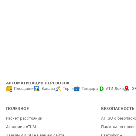
АВТОМАТИЗАЦИЯ ПЕРЕВОЗОК
Площадки
Заказы
Торги
Тендеры
АТИ-Доки
G
ПОЛЕЗНОЕ
БЕЗОПАСНОСТЬ
Расчет расстояний
ATI.SU о безопасн
Академия ATI.SU
Памятка по прове
Звезды ATI.SU на вашем сайте
Светофор+