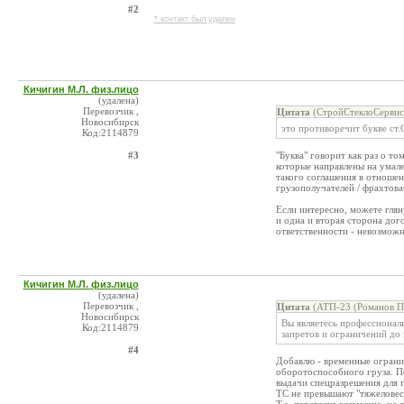
#2
* контакт был удален
Кичигин М.Л. физ.лицо
(удалена)
Перевозчик ,
Цитата
(СтройСтеклоСервис
Новосибирск
это противоречит букве ст.
Код:2114879
#3
"Буква" говорит как раз о т
которые направлены на умал
такого соглашения в отношен
грузополучателей / фрахтоват
Если интересно, можете глян
и одна и вторая сторона дог
ответственности - невозможн
Кичигин М.Л. физ.лицо
(удалена)
Перевозчик ,
Цитата
(АТП-23 (Романов П.
Новосибирск
Вы являетесь профессионал
Код:2114879
запретов и ограничений до
#4
Добавлю - временные ограни
оборотоспособного груза. П
выдачи спецразрешения для 
ТС не превышают "тяжеловес