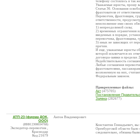
телефону состоялось и так ж
Уважаемые юристы, прошу ва
Статья 36. Основания освобо
фрахтователя от ответственн
Перевозчик, фрахтовщик, гр
ответственности, предусмотр
неисполнение ими своих обяз
1) непреодолимой силы;
2) временных ограничения и
введенных в порядке, устано
перевозчика, фрахтовщика, г
3) иных не зависящих от пер
причин.
И еще, уважаемые юристы об
которой исключается их отв
договора-заявки в пределах 2
Недействительность соглаше
Любые соглашения перевозчи
фрахтователями, пассажирам
возложенную на них, считаю
Федеральным законом.
Прикрепленные файлы:
Акт
(475705)
Постановление Правительс
Заявка
(282677)
АТП-23 (фирма ДОК,
Антон Владимирович
ООО)
(ИНН:2308034768)
Константин Геннадьевич, вы 
Экспедитор-перевозчик ,
Оренбургской области было 
Краснодар
следовательно, обязаны были
Код:21679