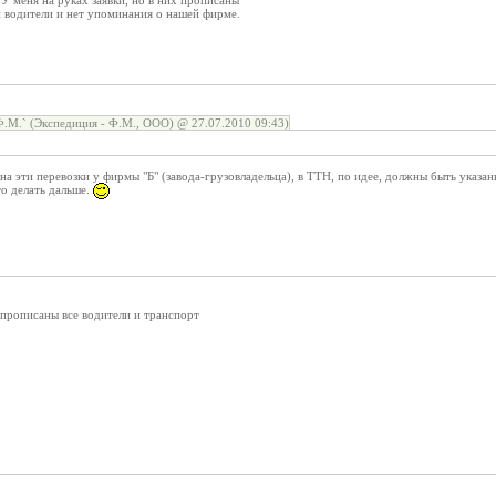
 У меня на руках заявки, но в них прописаны
и водители и нет упоминания о нашей фирме.
М.` (Экспедиция - Ф.М., ООО) @ 27.07.2010 09:43)
а эти перевозки у фирмы "Б" (завода-грузовладельца), в ТТН, по идее, должны быть указа
о делать дальше.
м прописаны все водители и транспорт