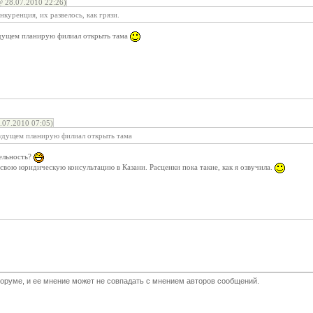
 28.07.2010 22:26)
куренция, их развелось, как грязи.
удущем планирую филиал открыть тама
07.2010 07:05)
удущем планирую филиал открыть тама
ельность?
 свою юридическую консультацию в Казани. Расценки пока такие, как я озвучила.
оруме, и ее мнение может не совпадать с мнением авторов сообщений.