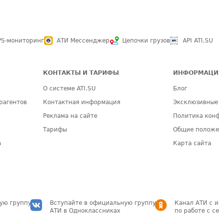
PS-мониторинг
АТИ Мессенджер
Цепочки грузов
API ATI.SU
КОНТАКТЫ И ТАРИФЫ
ИНФОРМАЦИ
О системе ATI.SU
Блог
рагентов
Контактная информация
Эксклюзивные
Реклама на сайте
Политика кон
Тарифы
Общие полож
а
Карта сайта
ую группу
Вступайте в официальную группу
Канал АТИ с 
АТИ в Одноклассниках
по работе с с