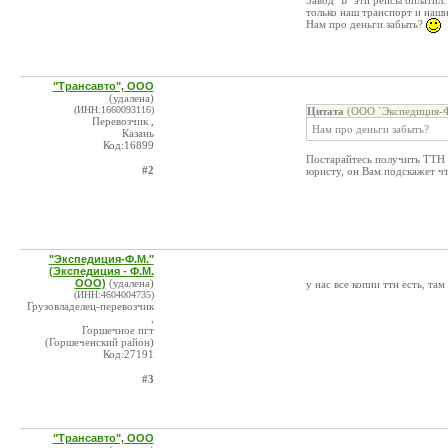
Завод "Б" эти рейсы оплатил.
только наш транспорт и наш
Нам про деньги забыть?
"Трансавто", ООО
(удалена)
(ИНН:1660093116)
Цитата
(ООО `Экспедиция-Ф.
Перевозчик ,
Нам про деньги забыть?
Казань
Код:16899
Постарайтесь получить ТТН н
#2
юристу, он Вам подскажет чт
"Экспедиция-Ф.М."
(Экспедиция - Ф.М.
ООО)
(удалена)
у нас все копии ттн есть, та
(ИНН:4604004735)
Грузовладелец-перевозчик
,
Горшечное пгт
(Горшеченский район)
Код:27191
#3
"Трансавто", ООО