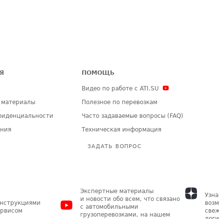
Я
ПОМОЩЬ
Видео по работе с ATI.SU
 материалы
Полезное по перевозкам
фиденциальности
Часто задаваемые вопросы (FAQ)
ения
Техническая информация
ЗАДАТЬ ВОПРОС
Экспертные материалы
Узна
и новости обо всем, что связано
инструкциями
возм
с автомобильными
ервисом
свеж
грузоперевозками, на нашем
логи