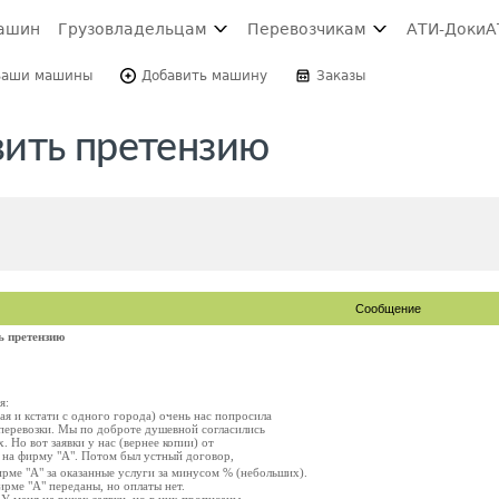
ашин
Грузовладельцам
Перевозчикам
АТИ-Доки
А
Ваши машины
Добавить машину
Заказы
вить претензию
Сообщение
ь претензию
я:
ая и кстати с одного города) очень нас попросила
 перевозки. Мы по доброте душевной согласились
х. Но вот заявки у нас (вернее копии) от
на фирму "А". Потом был устный договор,
ирме "А" за оказанные услуги за минусом % (небольших).
ирме "А" переданы, но оплаты нет.