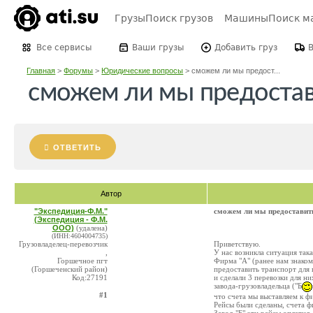
Грузы
Поиск грузов
Машины
Поиск м
Все сервисы
Ваши грузы
Добавить груз
Главная
>
Форумы
>
Юридические вопросы
>
сможем ли мы предост...
сможем ли мы предоста
ОТВЕТИТЬ
Автор
"Экспедиция-Ф.М."
сможем ли мы предоставит
(Экспедиция - Ф.М.
ООО)
(удалена)
(ИНН:4604004735)
Грузовладелец-перевозчик
Приветствую.
,
У нас возникла ситуация така
Горшечное пгт
Фирма "А" (ранее нам знаком
(Горшеченский район)
предоставить транспорт для
Код:27191
и сделали 3 перевозки для ни
завода-грузовладельца ("Б
#1
что счета мы выставляем к ф
Рейсы были сделаны, счета ф