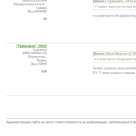
(ИНН:6318191904)
Цитата
(`Трансавто`, ООО @
Юридические услуги ,
У наших юристов жуткая кон
Самара
Код:2899686
я в некотором обозримом б
#9
"Трансавто", ООО
(удалена)
(ИНН:1660093116)
Цитата
(ФрахтКонсалт @ 29.
Перевозчик ,
я в некотором обозримом б
Казань
Код:16899
Хотите уронить свою рентаб
#10
P.S. У меня подруга открыла
Администрация сайта не несет ответственности за информацию, публикуемую в ф