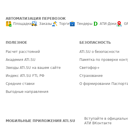
АВТОМАТИЗАЦИЯ ПЕРЕВОЗОК
Площадки
Заказы
Торги
Тендеры
АТИ-Доки
G
ПОЛЕЗНОЕ
БЕЗОПАСНОСТЬ
Расчет расстояний
ATI.SU о безопасности
Академия ATI.SU
Памятка по проверке конт
Звезды ATI.SU на вашем сайте
Светофор+
Индекс ATI.SU FTL РФ
Страхование
Средние ставки
О формировании Паспорт
Выгодные направления
Вступайте в официальн
МОБИЛЬНЫЕ ПРИЛОЖЕНИЯ ATI.SU
АТИ ВКонтакте