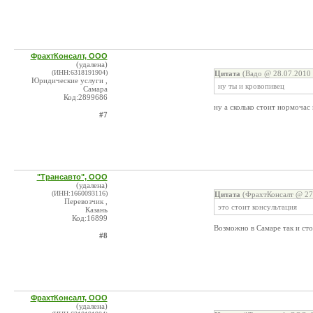
ФрахтКонсалт, ООО
(удалена)
(ИНН:6318191904)
Цитата
(Вадо @ 28.07.2010 
Юридические услуги ,
ну ты и кровопивец
Самара
Код:2899686
ну а сколько стоит нормоча
#7
"Трансавто", ООО
(удалена)
(ИНН:1660093116)
Цитата
(ФрахтКонсалт @ 27.
Перевозчик ,
это стоит консультация
Казань
Код:16899
Возможно в Самаре так и сто
#8
ФрахтКонсалт, ООО
(удалена)