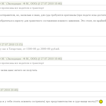
М.` (Экспедиция - Ф.М., ООО) @ 27.07.2010 10:46)
ам прописаны все водители и транспорт
оотправителя, но, насколько я знаю, для суда требуются оригиналы (при подаче иска достат
 обратиться к юристу для грамотного составления искового заявления. Это стоит, по-крайне
 27.07.2010 13:15)
 у нас в Татарстане, от 1500=00 до 2000=00 рублей.
М.` (Экспедиция - Ф.М., ООО) @ 27.07.2010 10:46)
ам прописаны все водители и транспорт
 велик шанс ничего не получить
07.2010 20:40)
ка ж у тебя стоить исковить состряпать( про представительство в суде-вааще молчу)??