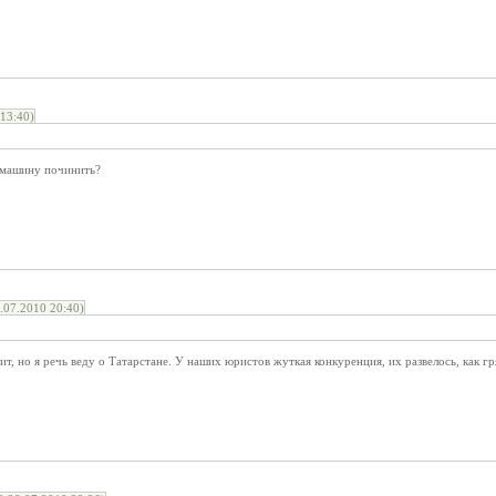
13:40)
с машину починить?
07.2010 20:40)
ит, но я речь веду о Татарстане. У наших юристов жуткая конкуренция, их развелось, как гр