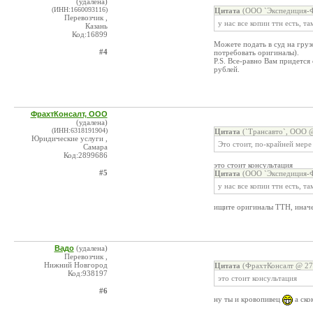
(удалена)
(ИНН:1660093116)
Цитата
(ООО `Экспедиция-Ф.
Перевозчик ,
у нас все копии ттн есть, т
Казань
Код:16899
Можете подать в суд на груз
#4
потребовать оригиналы).
P.S. Все-равно Вам придется
рублей.
ФрахтКонсалт, ООО
(удалена)
(ИНН:6318191904)
Цитата
(`Трансавто`, ООО @
Юридические услуги ,
Это стоит, по-крайней мере
Самара
Код:2899686
это стоит консультация
#5
Цитата
(ООО `Экспедиция-Ф.
у нас все копии ттн есть, т
ищите оригиналы ТТН, иначе
Вадо
(удалена)
Перевозчик ,
Нижний Новгород
Цитата
(ФрахтКонсалт @ 27.
Код:938197
это стоит консультация
#6
ну ты и кровопивец
а ско