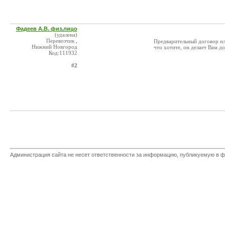
Фадеев А.В. физ.лицо
(удалена)
Перевозчик ,
Предварительный договор или
Нижний Новгород
что хотите, он делает Вам д
Код:111932
#2
Администрация сайта не несет ответственности за информацию, публикуемую в ф