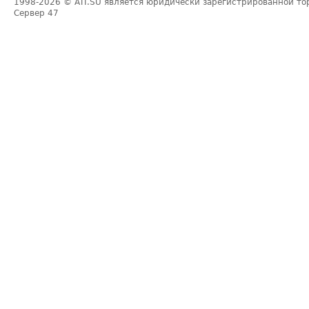
1998-2026
© ATI.SU является юридически зарегистрированной то
Сервер
47