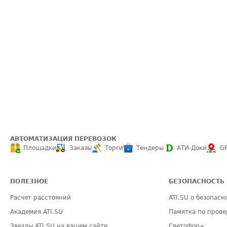
АВТОМАТИЗАЦИЯ ПЕРЕВОЗОК
Площадки
Заказы
Торги
Тендеры
АТИ-Доки
G
ПОЛЕЗНОЕ
БЕЗОПАСНОСТЬ
Расчет расстояний
ATI.SU о безопасн
Академия ATI.SU
Памятка по прове
Звезды ATI.SU на вашем сайте
Светофор+