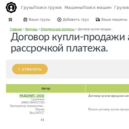
Грузы
Поиск грузов
Машины
Поиск машин
Грузо
Ваши грузы
Добавить груз
Ваши машины
Главная
>
Форумы
>
Юридические вопросы
>
Договор купли-продаж...
Договор купли-продажи 
рассрочкой платежа.
ОТВЕТИТЬ
Автор
РАДОНИТ, ООО
Договор купли-продажи авт
(удалена)
(ИНН:5904337230)
Экспедитор-перевозчик ,
Пермь
Нужен договор купли-продаж
Код:60537
#1