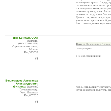
возмещении вреда..." вред,
составленном акте четко про
и в свидетельстве о регистра
данном случае должно быть и
исковое истец должен был по
Дело в том, что если суд пр
уже истечет срок исковой да
Как считаете,какова вероятн
6ПЛ-Консалт, ООО
(удалена)
(ИНН:7743842779)
Цитата
(Беклемешев Алексан
Страховая компания ,
владельцами
Москва
Код:575539
а не собственниками
#2
Беклемешев Александр
Александрович,
физ.лицо
(удалена)
Либо, есть вариант составит
Грузовладелец ,
которой являлся водитель, о
Усть-Илимск г.
Код:607620
#3