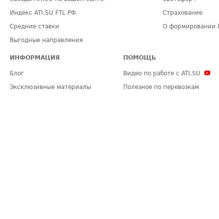
Индекс ATI.SU FTL РФ
Страхование
Средние ставки
О формировании 
Выгодные направления
ИНФОРМАЦИЯ
ПОМОЩЬ
Блог
Видео по работе с ATI.SU
Эксклюзивные материалы
Полезное по перевозкам
Политика конфиденциальности
Часто задаваемые вопросы (FA
Общие положения
Техническая информация
Карта сайта
ЗАДАТЬ ВОПРОС