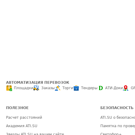
АВТОМАТИЗАЦИЯ ПЕРЕВОЗОК
Площадки
Заказы
Торги
Тендеры
АТИ-Доки
G
ПОЛЕЗНОЕ
БЕЗОПАСНОСТЬ
Расчет расстояний
ATI.SU о безопасн
Академия ATI.SU
Памятка по прове
Звезды ATI.SU на вашем сайте
Светофор+