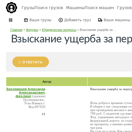
Грузы
Поиск грузов
Машины
Поиск машин
Грузо
Ваши грузы
Добавить груз
Ваши машины
Главная
>
Форумы
>
Юридические вопросы
>
Взыскание ущерба за ...
Взыскание ущерба за пер
ОТВЕТИТЬ
Автор
Беклемешев Александр
Взыскание ущерба за перег
Александрович,
физ.лицо
(удалена)
Грузовладелец ,
Всем доброго времени суток
Усть-Илимск г.
В общем у нас следующая си
Код:607620
при проведении весового кон
789 руб. С водителя суд взы
#1
Фед. управление автодорог п
федеральной дороге, из соде
не проценты, а именно разме
три раза.
Но суть не в этом. Как след