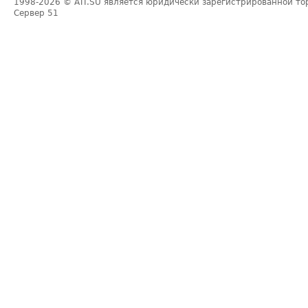
1998-2026
© ATI.SU является юридически зарегистрированной то
Сервер
51