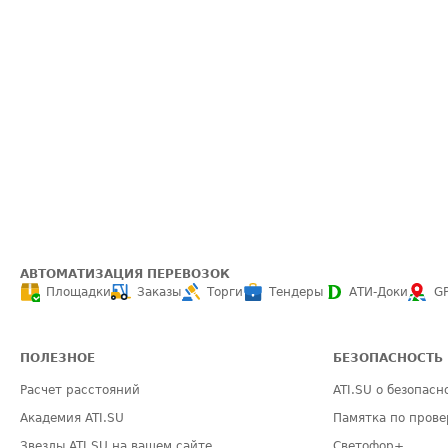
АВТОМАТИЗАЦИЯ ПЕРЕВОЗОК
Площадки
Заказы
Торги
Тендеры
АТИ-Доки
G
ПОЛЕЗНОЕ
БЕЗОПАСНОСТЬ
Расчет расстояний
ATI.SU о безопасн
Академия ATI.SU
Памятка по прове
Звезды ATI.SU на вашем сайте
Светофор+