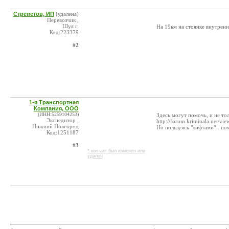
Стрепетов, ИП
(удалена)
Перевозчик ,
Шуя г.
На 19км на стоянке внутренн
Код:223379
#2
1-я Транспортная
Компания, ООО
(ИНН:5259104253)
Здесь могут помочь, и не тол
Экспедитор ,
http://forum.kriminala.net/v
Нижний Новгород
Но пользуясь "лифтами" - по
Код:1251187
#3
* контакт был изменен или
удален