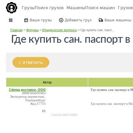
Грузы
Поиск грузов
Машины
Поиск машин
Грузо
Ваши грузы
Добавить груз
Ваши машины
Главная
>
Форумы
>
Юридические вопросы
>
Где купить сан. пасп...
Где купить сан. паспорт 
ОТВЕТИТЬ
Автор
Сфера доставки, ООО
Где купить сан. паспорт в 
(ИНН:6658435481)
Экспедитор-перевозчик ,
Екатеринбург
Код:17755
Где купить сан. паспорт в Мо
#1
* контакт был удален