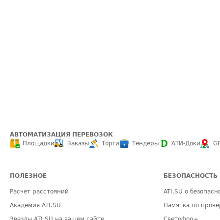
АВТОМАТИЗАЦИЯ ПЕРЕВОЗОК
Площадки
Заказы
Торги
Тендеры
АТИ-Доки
G
ПОЛЕЗНОЕ
БЕЗОПАСНОСТЬ
Расчет расстояний
ATI.SU о безопасн
Академия ATI.SU
Памятка по прове
Звезды ATI.SU на вашем сайте
Светофор+