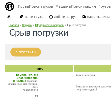
Грузы
Поиск грузов
Машины
Поиск машин
Грузо
Ваши грузы
Добавить груз
Ваши машины
Главная
>
Форумы
>
Юридические вопросы
>
Срыв погрузки
Срыв погрузки
ОТВЕТИТЬ
Автор
Громова Татьяна
Срыв погрузки
Владимировна,
физ.лицо
(удалена)
Экспедитор-перевозчик ,
В праве ли перевозчик выста
Елец
погрузки за день?
Код:2686548
#1