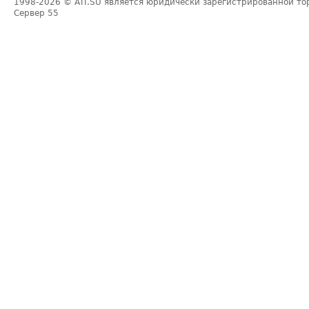
1998-2026
© ATI.SU является юридически зарегистрированной то
Сервер
55