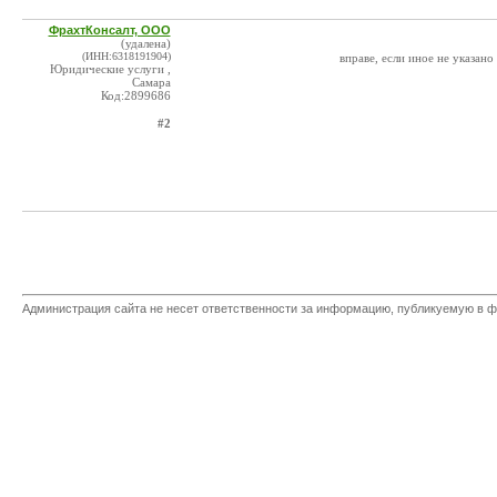
ФрахтКонсалт, ООО
(удалена)
(ИНН:6318191904)
вправе, если иное не указано
Юридические услуги ,
Самара
Код:2899686
#2
Администрация сайта не несет ответственности за информацию, публикуемую в ф