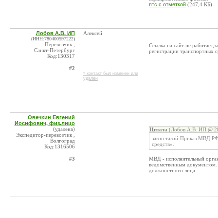
птс с отметкой
(247,4 КБ)
Лобов А.В. ИП
Алексей
(ИНН:780400597222)
Перевозчик ,
Ссылка на сайт не работает,
Санкт-Петербург
регистрации транспортных с
Код:130317
#2
* контакт был изменен или
удален
Овечкин Евгений
Иосифович, физ.лицо
(удалена)
Цитата
(Лобов А.В. ИП @ 28
Экспедитор-перевозчик ,
закон такой-Приказ МВД РФ
Волгоград
средств».
Код:1316506
#3
МВД - исполнительный орган
ведомственным документом. 
должностного лица.