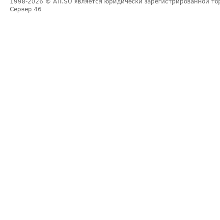
1998-2026
© ATI.SU является юридически зарегистрированной то
Сервер
46