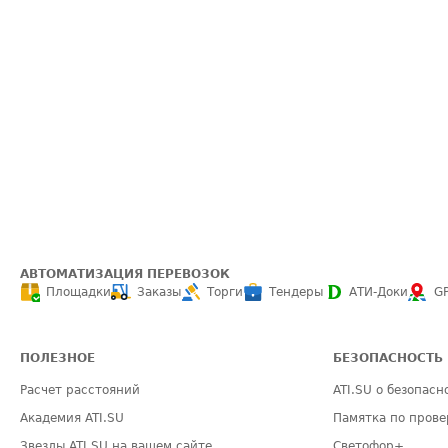
АВТОМАТИЗАЦИЯ ПЕРЕВОЗОК
Площадки
Заказы
Торги
Тендеры
АТИ-Доки
G
ПОЛЕЗНОЕ
БЕЗОПАСНОСТЬ
Расчет расстояний
ATI.SU о безопасн
Академия ATI.SU
Памятка по прове
Звезды ATI.SU на вашем сайте
Светофор+