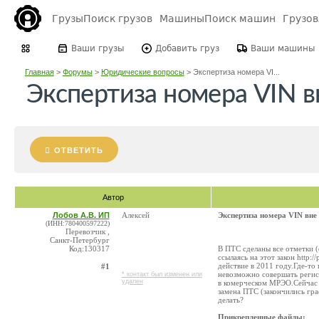
Грузы
Поиск грузов
Машины
Поиск машин
Грузо
Ваши грузы
Добавить груз
Ваши машины
Главная
>
Форумы
>
Юридические вопросы
>
Экспертиза номера VI...
Экспертиза номера VIN в
ОТВЕТИТЬ
Автор
Лобов А.В. ИП
Алексей
Экспертиза номера VIN вне
(ИНН:780400597222)
Перевозчик ,
Санкт-Петербург
Код:130317
В ПТС сделаны все отметки 
ссылаясь на этот закон http:/
действие в 2011 году.Где-т
#1
невозможно совершать регис
* контакт был изменен или
удален
в комерческом МРЭО.Сейчас 
замена ПТС (закончились гр
делать?
Прикрепленные файлы: