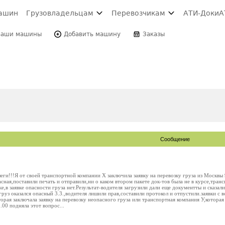
ашин
Грузовладельцам
Перевозчикам
АТИ-Доки
А
Ваши машины
Добавить машину
Заказы
Сообщение
ги!!!Я от своей транспортной компании Х заключила заявку на перевозку груза из Москвы 
сная,поставили печать и отправили,ни о каком втором пакете док-тов была не в курсе,тран
ке,в заявке опасности груза нет.Результат-водителя загрузили дали еще документты и сказа
руз оказался опасный 3.3.,водителя лишили прав,составили протокол и отпустили.заявки с 
орая заключала заявку на перевозку неопасного груза или транспортная компания У,котора
.00 подняла этот вопрос...