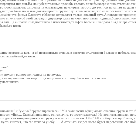
сь,огромное всем спасибо,что обратили внимание на данный вопрос.Продолжение-водитель 
возвращают ниодин.На мои убедительные просьбы сделать хотя бы ксерокопию,ответили очен
грузоотправитель запретил их отдавать,мы не открыли ворота до тех пор пока нам не дали 
,которая была по заявке док-ты просто грузополучатель ответил,что если поставит печать 
,знайте,что фирма Оливеста г.Москва отправляет только опасный груз.А поведение транспо
мо с печатью об этой ситуации директор даже не смог поставить подпись,боятся наверное.
а там...,я ей позвонила,поставила в известность,телефон больше и набрала она,а вчера отве
ывай,ее косяк...
машину вскрыли,а там...,я ей позвонила,поставила в известность,телефон больше и набрала он
се расхлебывай,ее косяк...
 что?
ти.
ят, почему вопрос не поднял на погрузке.
, сам перевозчик, но ведь тогда получается что ему было нас..ать на все
 умеет читать
кономных" и "умных" грузоотправителей! Мы сами возим официально опасные грузы и это б
енности уйти.... Главный виновник, однозначно, грузоотправитель! Но водитель виновен не 
ет и должен контролировать погрузку и если что то не так, ОБЯЗАН сообщить о проблеме, а
пусть считает, что заплатил за учебу ..... А отвечать скорее всего будет перевозчик, его пой