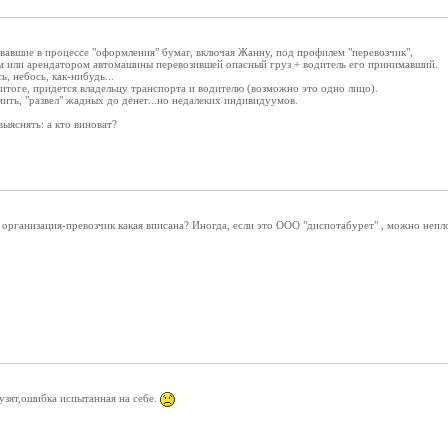
вавшие в процессе "оформления" бумаг, включая Жанну, под профилем "перевозчик",
м или арендатором автомашины перевозившей опасный груз + водитель его принимавший.
ь, небось, как-нибудь...
в итоге, придется владельцу транспорта и водителю (возможно это одно лицо).
мить, "развел" жадных до денег...но недалеких индивидуумов.
выяснять: а кто виноват?
 организация-превозчик какая вписана? Иногда, если это ООО "диспотабурет" , можно непло
узят,ошибка испытанная на себе.