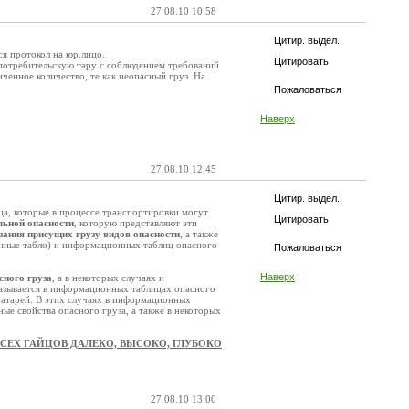
27.08.10 10:58
Цитир. выдел.
ся протокол на юр.лицо.
Цитировать
 потребительскую тару с соблюдением требований
ченное количество, те как неопасный груз. На
Пожаловаться
Наверх
27.08.10 12:45
Цитир. выдел.
ца, которые в процессе транспортировки могут
Цитировать
ьной опасности
, которую представляют эти
зания присущих грузу видов опасности
, а также
онные табло) и информационных таблиц опасного
Пожаловаться
Наверх
сного груза
, а в некоторых случаях и
казывается в информационных таблицах опасного
-батарей. В этих случаях в информационных
ые свойства опасного груза, а также в некоторых
СЕХ ГАЙЦОВ ДАЛЕКО, ВЫСОКО, ГЛУБОКО
27.08.10 13:00