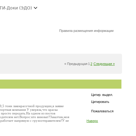
ТИ-Доки (ЭДО)
Правила размещения информации
« Предыдущая
1
2
Следующая »
Цитир. выдел.
Цитировать
9,5 тонн лакокрасочной продукции,в заявке
спортная компания У уверяла,что краска
Пожаловаться
ли просто передать.На одном из постов
водителем нет.Вопрос:кто виноват?Заказчик,моя
я работает напрямую с грузоотправителем?У не
Наверх