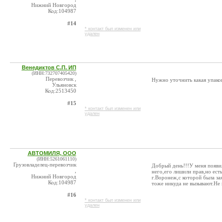
Нижний Новгород
Код:104987
#14
* контакт был изменен или
удален
Венедиктов С.П. ИП
(ИНН:732707405420)
Перевозчик ,
Нужно уточнить какая упаков
Ульяновск
Код:2513450
#15
* контакт был изменен или
удален
АВТОМИЛЯ, ООО
(ИНН:5261061110)
Грузовладелец-перевозчик
Добрый день!!!У меня появил
,
него,его лишили прав,но ес
Нижний Новгород
г.Воронеж,с которой была за
Код:104987
тоже никуда не вызывают.Не 
#16
* контакт был изменен или
удален