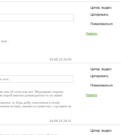
Цитир. выдел.
Цитировать
Пожаловаться
Наверх
 моя...
04.08.10 20:09
Цитир. выдел.
Цитировать
е моя...
Пожаловаться
нали они об этом или нет. Моральная сторона
Наверх
рые порой многие руководители то не знают.
евозок, то будь добр относиться к этому
яснения истины, перевоз в одиночку с грузаком не
04.08.10 20:31
Цитир. выдел.