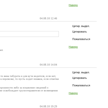
Наверх
04.08.10 12:46
Цитир. выдел.
Цитировать
Пожаловаться
Наверх
ют.
04.08.10 14:04
Цитир. выдел.
то вина табурета и для кучи водителя, если нет,
Цитировать
к перевозке, то пусть ходит пешком, если отметки
Пожаловаться
торожности либо за искажение сведений о
 не освобождает грузоотправителя от возмещения
Наверх
04.08.10 19:29