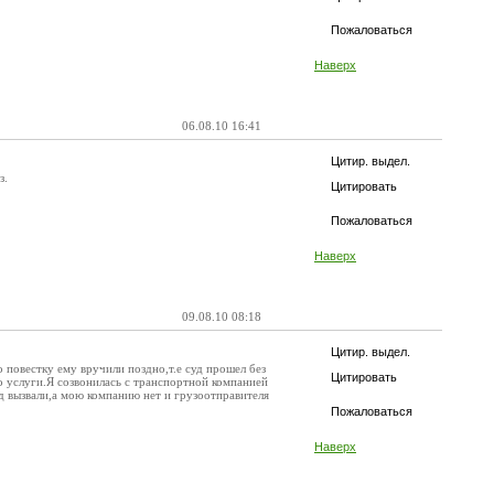
Пожаловаться
Наверх
06.08.10 16:41
Цитир. выдел.
з.
Цитировать
Пожаловаться
Наверх
09.08.10 08:18
Цитир. выдел.
 повестку ему вручили поздно,т.е суд прошел без
Цитировать
о услуги.Я созвонилась с транспортной компанией
уд вызвали,а мою компанию нет и грузоотправителя
Пожаловаться
Наверх