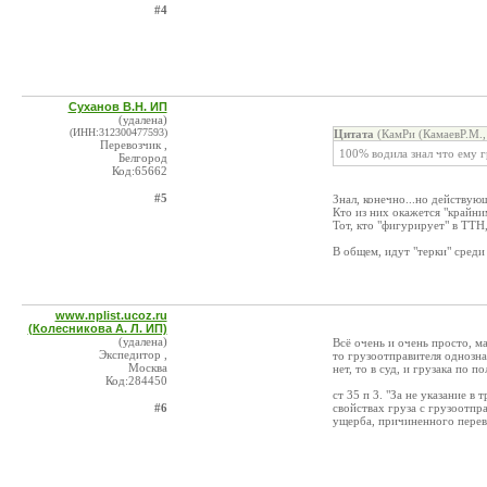
#4
Суханов В.Н. ИП
(удалена)
(ИНН:312300477593)
Цитата
(КамРи (КамаевР.М.,
Перевозчик ,
100% водила знал что ему г
Белгород
Код:65662
#5
Знал, конечно...но действующ
Кто из них окажется "крайни
Тот, кто "фигурирует" в ТТН
В общем, идут "терки" среди 
www.nplist.ucoz.ru
(Колесникова А. Л. ИП)
(удалена)
Всё очень и очень просто, ма
Экспедитор ,
то грузоотправителя однозна
Москва
нет, то в суд, и грузака по 
Код:284450
ст 35 п 3. "За не указание 
#6
свойствах груза с грузоотпр
ущерба, причиненного перев