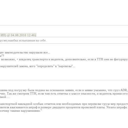
 ИП) @ 04.08.2010 12:46)
рузят,ошибка испытанная на себе.
ее законодательство нарушали все...
м"?
, возможно, + владелец транспорта и водитель, дополнительно, если в ТТН они не фигуриру
нарушителей закона, кого "определить" в "паровозы"...
шина под погрузку была подана на основании заявки, если в заявке указанно, что груз АDR, 
чно. Так же смотрим ТТН, если там есть отметка о классе опасности, и водитель принял его 
полной….
в транспортной накладной особых отметок или необходимых при перевозке груза мер предос
авителя взыскивается штраф в размере двадцати процентов провозной платы. Уплата штрафа
озчику такими нарушениями."