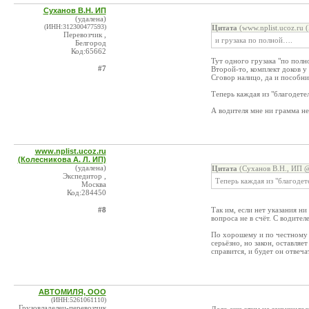
Суханов В.Н. ИП
(удалена)
(ИНН:312300477593)
Цитата
(www.nplist.ucoz.ru 
Перевозчик ,
и грузака по полной….
Белгород
Код:65662
Тут одного грузака "по полно
#7
Второй-то, комплект доков у
Сговор налицо, да и пособни
Теперь каждая из "благодетел
А водителя мне ни грамма не ж
www.nplist.ucoz.ru
(Колесникова А. Л. ИП)
(удалена)
Цитата
(Суханов В.Н., ИП @
Экспедитор ,
Теперь каждая из "благодете
Москва
Код:284450
#8
Так им, если нет указания ни
вопроса не в счёт. С водител
По хорошему и по честному б
серьёзно, но закон, оставляе
справится, и будет он отвечат
АВТОМИЛЯ, ООО
(ИНН:5261061110)
Грузовладелец-перевозчик