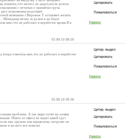
приезжает на выгрузку у него забирают
Цитировать
ь понятно,что ничего не дадут,после долгих
ксерокопию с печатью о принятии груза
и даст ксерокопию,подставит
Пожаловаться
ртной компании г.Воронеж У оставляет желать
...Менеджер вечно за рулем и не берет
Наверх
тила мне,что не работает в нерабочее время.Я в
05.08.10 08:50
Цитир. выдел.
а,а вчера ответила мне,что не работает в нерабочее
Цитировать
Пожаловаться
Наверх
05.08.10 09:36
Цитир. выдел.
ольшая проблема. А так люди хотят на халяву
Цитировать
меньше. Никто из офиса не видит какой груз
 если ему оружие или взрывчатку погрузят он
мали и на него все повесят.
Пожаловаться
Наверх