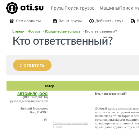
Грузы
Поиск грузов
Машины
Поиск м
Все сервисы
Ваши грузы
Добавить груз
Главная
>
Форумы
>
Юридические вопросы
>
Кто ответственный?
Кто ответственный?
ОТВЕТИТЬ
Автор
АВТОМИЛЯ, ООО
Кто ответственный?
(ИНН:5261061110)
Грузовладелец-перевозчик
,
Нижний Новгород
Добрый день,уважаемые колле
Код:104987
подписала лично рукой неопа
неопасная,есть история в ась
остановили,вскрыли машину,г
#1
транспортная компания Х,кот
* контакт был изменен или
удален
брали даже трубки,когда я 21