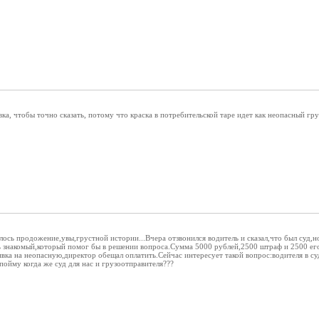
ка, чтобы точно сказать, потому что краска в потребительской таре идет как неопасный гру
ось продожение,увы,грустной истории...Вчера отзвонился водитель и сказал,что был суд,но
ть знакомый,который помог бы в решении вопроса.Сумма 5000 рублей,2500 штраф и 2500 ег
явка на неопасную,директор обещал оплатить.Сейчас интересует такой вопрос:водителя в с
пойму когда же суд для нас и грузоотправителя???