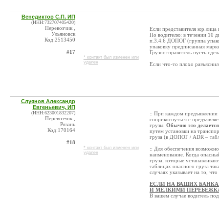
Венедиктов С.П. ИП
(ИНН:732707405420)
Перевозчик ,
Если представителя юр.лица н
Ульяновск
По водителю: в течении 10 д
Код:2513450
п.3.4.6 ДОПОГ (группа упако
упаковку предписанная марки
#17
Грузоотправитель пусть сдел
* контакт был изменен или
удален
Если что-то плохо разъясни
Слуянов Александр
Евгеньевич, ИП
(ИНН:623001832207)
:: При каждом предъявлении 
Перевозчик ,
соприкоснуться с предъявля
Рязань
грузы.
Обычно это делается
Код:170164
путем установки на транспо
груза (в ДОПОГ / ADR – таб
#18
* контакт был изменен или
:: Для обеспечения возможн
удален
наименование. Когда опасны
груза, которые устанавливаю
таблицах опасного груза так
случаях указывает на то, чт
ЕСЛИ НА ВАШИХ БАНКА
И МЕЛКИМИ ПЕРЕБЕЖ
В вашем случае водитель под