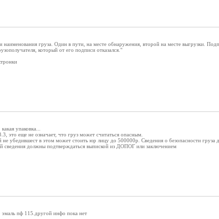
и наименования груза. Один в пути, на месте обнаружения, второй на месте выгрузки. По
узополучателя, который от его подписи отказался."
ектронки
какая упаковка...
3.3, это еще не означает, что груз может считаться опасным.
й не убедившест в этом может стоить юр лицу до 500000р. Сведения о безопасности груза д
ий сведения должны подтверждаться выпиской из ДОПОГ или заключением
.3 эмаль пф 115.другой инфо пока нет