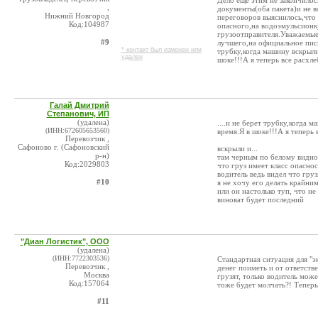
Дело еще этим не закончило
,
документы(оба пакета)и не 
Нижний Новгород
переговоров выяснилось,что 
Код:104987
опасного,на водоэмульсионку
грузоотправителя.Уважаемые
#9
лучшего,на официальное пись
* контакт был изменен или
трубку,когда машину вскрыли,
удален
шоке!!!А я теперь все расхлеб
Галай Дмитрий
Степанович, ИП
(удалена)
....и не берет трубку,когда 
(ИНН:672605653560)
время.Я в шоке!!!А я теперь в
Перевозчик ,
Сафоново г. (Сафоновский
вскрыли и...
р-н)
там черным по белому видно
Код:2029803
что груз имеет класс опаснос
водитель ведь видел что груз
#10
я не хочу его делать крайним
или он настолько туп, что не
виноват будет последний
"Диан Логистик", ООО
(удалена)
(ИНН:7722303536)
Стандартная ситуация для "э
Перевозчик ,
денег поиметь и от ответств
Москва
грузят, только водитель мож
Код:157064
тоже будет молчать?! Теперь 
#11