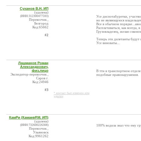
Суханов В.Н. ИП
(удалена)
(ИНН:312300477593)
Усе диспотабуретки, участво
Перевозчик ,
но не являющуюся владельце
Белгород
Все в обычном порядке...авос
Код:65662
Расплачиваться, как всегда, 
Грузовладелец, желая сэконо
#2
Теперь эти дилетанты будут 
Усе виноваты...
Лашманов Роман
Александрович,
физ.лицо
В ттн в транспортном отделе
Экспедитор-перевозчик ,
подобные правонарушения.
Саров г.
Код:24946
#3
* контакт был изменен или
удален
КамРи (КамаевР.М. ИП)
(удалена)
(ИНН:732600226308)
100% водила знал что ему гр
Перевозчик ,
Ульяновск
Код:9961262