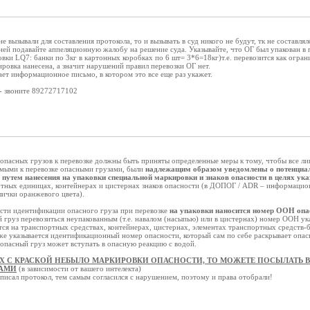
е вызывали для составления протокола, то и вызывать в суд никого не будут, тк не составлял
ней подавайте аппеляционную жалобу на решение суда. Указывайте, что ОГ был упакован в
вки LQ7: банки по 3кг в картонных коробках по 6 шт= 3*6=18кг)т.е. перевозится как ограни
ровка нанесена, а значит нарушений правил перевозки ОГ нет.
ает информационное письмо, в котором это все еще раз укажет.
л- звоните 89272717102
опасных грузов к перевозке должны быть приняты определенные меры к тому, чтобы все ли
емыми к перевозке опасными грузами, были
надлежащим образом уведомлены о потенциал
 путем нанесения на упаковки специальной маркировки и знаков опасности в целях ука
ртных единицах, контейнерах и цистернах знаков опасности (в ДОПОГ / ADR – информаци
лички оранжевого цвета).
ости идентификации опасного груза при перевозке
на упаковки наносится номер ООН опа
й груз перевозиться неупакованным (т.е. навалом (насыпью) или в цистернах) номер ООН у
тся на транспортных средствах, контейнерах, цистернах, элементах транспортных средств
же указывается идентификационный номер опасности, который сам по себе раскрывает опасн
о опасный груз может вступать в опасную реакцию с водой.
Х С КРАСКОЙ НЕБЫЛО МАРКИРОВКИ ОПАСНОСТИ, ТО МОЖЕТЕ ПОСЫЛАТЬ В
КАМИ
(в зависимости от вашего интелекта)
писал протокол, тем самым согласился с нарушением, поэтому и права отобрали!