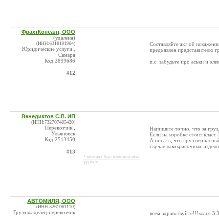
ФрахтКонсалт, ООО
(удалена)
(ИНН:6318191904)
Составляйте акт об искажени
Юридические услуги ,
предъявлен представителю гр
Самара
Код:2899686
п.с. забудьте про аськи и эл
#12
Венедиктов С.П. ИП
(ИНН:732707405420)
Перевозчик ,
Напишите точно, что за груз, 
Ульяновск
Если на коробке стоит класс 
Код:2513450
А писать, что груз неопасны
случае лакокрасочных издел
#13
* контакт был изменен или
удален
АВТОМИЛЯ, ООО
(ИНН:5261061110)
Грузовладелец-перевозчик
всем здравствуйте!!!класс 3
,