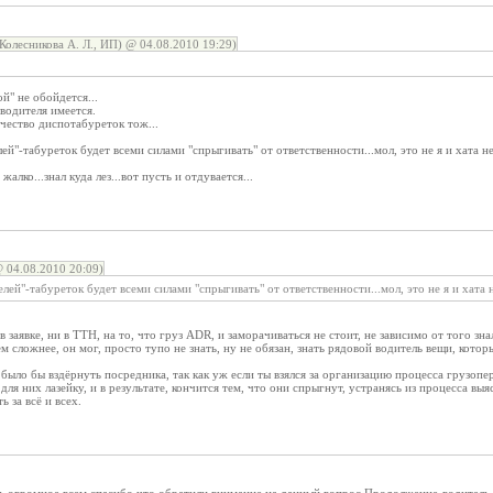
(Колесникова А. Л., ИП) @ 04.08.2010 19:29)
й" не обойдется...
 водителя имеется.
чество диспотабуреток тож...
ей"-табуреток будет всеми силами "спрыгивать" от ответственности...мол, это не я и хата не
алко...знал куда лез...вот пусть и отдувается...
 04.08.2010 20:09)
лей"-табуреток будет всеми силами "спрыгивать" от ответственности...мол, это не я и хата н
 в заявке, ни в ТТН, на то, что груз ADR, и заморачиваться не стоит, не зависимо от того з
ем сложнее, он мог, просто тупо не знать, ну не обязан, знать рядовой водитель вещи, кото
ыло бы вздёрнуть посредника, так как уж если ты взялся за организацию процесса грузопер
т для них лазейку, и в результате, кончится тем, что они спрыгнут, устранясь из процесса вы
ь за всё и всех.