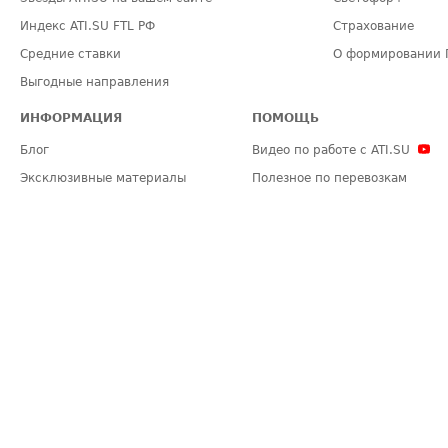
Индекс ATI.SU FTL РФ
Страхование
Средние ставки
О формировании 
Выгодные направления
ИНФОРМАЦИЯ
ПОМОЩЬ
Блог
Видео по работе с ATI.SU
Эксклюзивные материалы
Полезное по перевозкам
Политика конфиденциальности
Часто задаваемые вопросы (FA
Общие положения
Техническая информация
Карта сайта
ЗАДАТЬ ВОПРОС