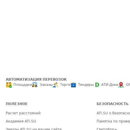
АВТОМАТИЗАЦИЯ ПЕРЕВОЗОК
Площадки
Заказы
Торги
Тендеры
АТИ-Доки
G
ПОЛЕЗНОЕ
БЕЗОПАСНОСТЬ
Расчет расстояний
ATI.SU о безопасн
Академия ATI.SU
Памятка по прове
Звезды ATI.SU на вашем сайте
Светофор+