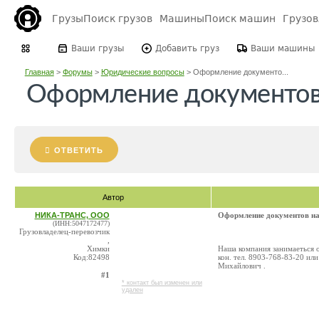
Грузы
Поиск грузов
Машины
Поиск машин
Грузо
Ваши грузы
Добавить груз
Ваши машины
Главная
>
Форумы
>
Юридические вопросы
>
Оформление документо...
Оформление документов 
ОТВЕТИТЬ
Автор
НИКА-ТРАНС, ООО
Оформление документов на
(ИНН:5047172477)
Грузовладелец-перевозчик
,
Химки
Наша компания занимаеться 
Код:82498
кон. тел. 8903-768-83-20 ил
Михайлович .
#1
* контакт был изменен или
удален