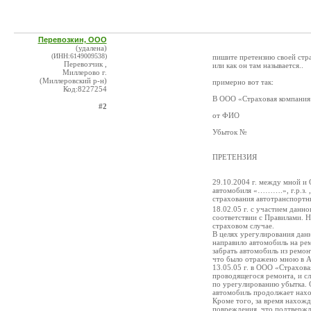
Перевозкин, ООО
(удалена)
(ИНН:6149009538)
пишите претензию своей стра
Перевозчик ,
или как он там называется..
Миллерово г.
(Миллеровский р-н)
примерно вот так:
Код:8227254
В ООО «Страховая компания»
#2
от ФИО
Убыток №
ПРЕТЕНЗИЯ
29.10.2004 г. между мной и
автомобиля «……….», г.р.з. 
страхования автотранспортн
18.02.05 г. с участием данн
соответствии с Правилами. Н
страховом случае.
В целях урегулирования данн
направило автомобиль на ре
забрать автомобиль из ремо
что было отражено мною в А
13.05.05 г. в ООО «Страхова
проводящегося ремонта, и с
по урегулированию убытка. 
автомобиль продолжает наход
Кроме того, за время нахожд
повреждения, что подтвержд