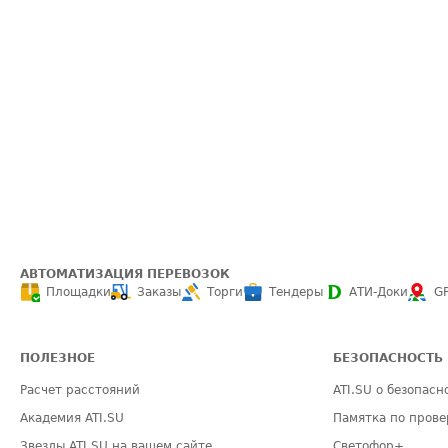
АВТОМАТИЗАЦИЯ ПЕРЕВОЗОК
Площадки
Заказы
Торги
Тендеры
АТИ-Доки
G
ПОЛЕЗНОЕ
БЕЗОПАСНОСТЬ
Расчет расстояний
ATI.SU о безопасн
Академия ATI.SU
Памятка по прове
Звезды ATI.SU на вашем сайте
Светофор+