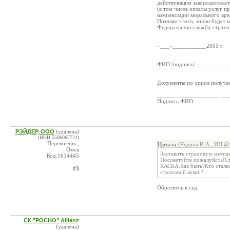
действующим законодательство
(в том числе оплаты услуг п
компенсации морального вре
Помимо этого, мною будет н
Федеральную службу страхов
«___»___________2005 г.
ФИО /подпись/___________
Документы по описи получе
____________________ __
Подпись ФИО
РЭЙДЕР, ООО
(удалена)
(ИНН:5506067721)
Перевозчик ,
Цитата
(Чудина И.А., ИП @ 
Омск
Заставить страховую компа
Код:1614445
Посоветуйте пожалуйста!Ст
КАСКА.Как быть?Кто сталки
#3
страховой комп.?
Обратиесь в суд.
СК "РОСНО" Allianz
(удалена)