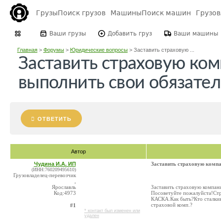
Грузы
Поиск грузов
Машины
Поиск машин
Грузо
Ваши грузы
Добавить груз
Ваши машины
Главная
>
Форумы
>
Юридические вопросы
>
Заставить страховую ...
Заставить страховую ко
выполнить свои обязател
ОТВЕТИТЬ
Автор
Чудина И.А. ИП
Заставить страховую комп
(ИНН:760209495610)
Грузовладелец-перевозчик
,
Ярославль
Заставить страховую компан
Код:4973
Посоветуйте пожалуйста!Стр
КАСКА.Как быть?Кто сталкива
страховой комп.?
#1
* контакт был изменен или
удален