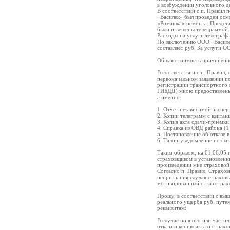
в возбуждении уголовного де
В соответствии с п. Правил 
«Василек» был проведен осм
«Ромашка» ремонта. Предста
были извещены телеграммой.
Расходы на услуги телеграфа
По заключению ООО «Василек
составляет руб. За услуги О
Общая стоимость причиненно
В соответствии с п. Правил,
первоначальном заявлении п
регистрации транспортного с
ГИБДД) мною предоставлены 
а именно:
1. Отчет независимой экспер
2. Копии телеграмм с квитанц
3. Копия акта сдачи-приемки
4. Справка из ОВД района (1 
5. Постановление об отказе в
6. Талон-уведомление по фак
Таким образом, на 01.06.05 
страховщиком в установленн
произведении мне страховой
Согласно п. Правил, Страхов
непризнания случая страховы
мотивированный отказ страх
Прошу, в соответствии с вы
реального ущерба руб. путе
реквизитам:
В случае полного или части
отказа и копию акта о страхо