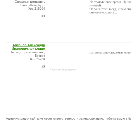
Страховая компания ,
Не тратьте свое время, Ирин
Санкт-Петербург
нулевой.
Код:218264
Обращайтесь в суд, и чем ско
сможете отозвать...
#4
Автонов Александр
Иванович, физ.лицо
Экспедитор-перевозчик ,
на претензию страховая ответ
Ковров
Код:75780
#5
* контакт был удален
Администрация сайта не несет ответственности за информацию, публикуемую в ф