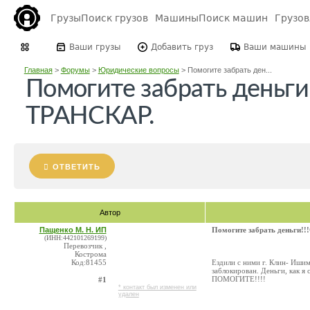
Грузы
Поиск грузов
Машины
Поиск машин
Грузо
Ваши грузы
Добавить груз
Ваши машины
Главная
>
Форумы
>
Юридические вопросы
>
Помогите забрать ден...
Помогите забрать деньг
ТРАНСКАР.
ОТВЕТИТЬ
Автор
Пащенко М. Н. ИП
Помогите забрать деньги
(ИНН:442101269199)
Перевозчик ,
Кострома
Код:81455
Ездили с ними г. Клин- Ишим,
заблокирован. Деньги, как я
ПОМОГИТЕ!!!!
#1
* контакт был изменен или
удален