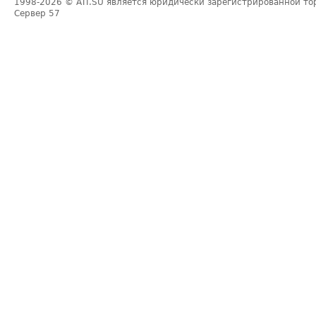
1998-2026
© ATI.SU является юридически зарегистрированной то
Сервер
57