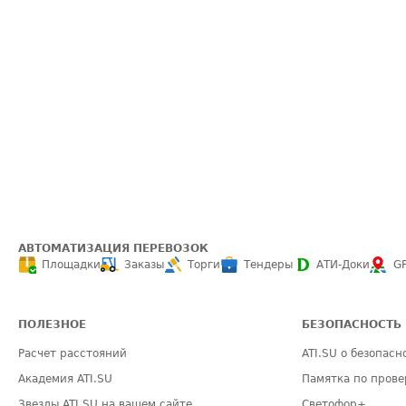
АВТОМАТИЗАЦИЯ ПЕРЕВОЗОК
Площадки
Заказы
Торги
Тендеры
АТИ-Доки
G
ПОЛЕЗНОЕ
БЕЗОПАСНОСТЬ
Расчет расстояний
ATI.SU о безопасн
Академия ATI.SU
Памятка по прове
Звезды ATI.SU на вашем сайте
Светофор+