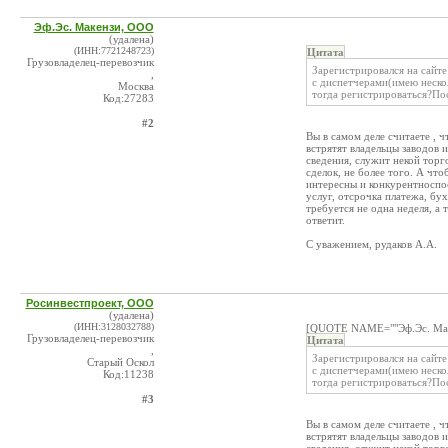
Эф.Эс. Макензи, ООО
(удалена)
(ИНН:7721248723)
Цитата
Грузовладелец-перевозчик
Зарегистрировался на сайте
,
с диспетчерами(имею нескол
Москва
тогда регистрироваться?Пос
Код:27283
#2
Вы в самом деле считаете , 
встрятят владельцы заводов и
сведения, служит некой тор
сделок, не более того. А чт
интересны и конкурентноспо
услуг, отсрочка платежа, бух
требуется не одна неделя, а 
ответит.
С уважением, рудаков А.А.
Росинвестпроект, ООО
(удалена)
(ИНН:3128032788)
[QUOTE NAME=""Эф.Эс. Мак
Грузовладелец-перевозчик
Цитата
,
Зарегистрировался на сайте
Старый Оскол
с диспетчерами(имею нескол
Код:11238
тогда регистрироваться?Пос
#3
Вы в самом деле считаете , 
встрятят владельцы заводов и