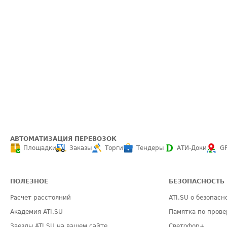
АВТОМАТИЗАЦИЯ ПЕРЕВОЗОК
Площадки
Заказы
Торги
Тендеры
АТИ-Доки
G
ПОЛЕЗНОЕ
БЕЗОПАСНОСТЬ
Расчет расстояний
ATI.SU о безопасн
Академия ATI.SU
Памятка по прове
Звезды ATI.SU на вашем сайте
Светофор+