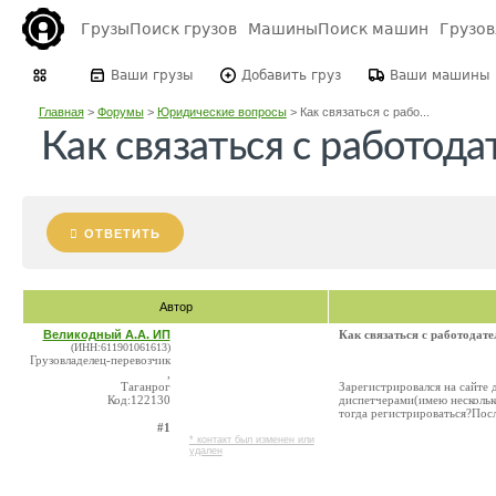
Грузы
Поиск грузов
Машины
Поиск машин
Грузо
Ваши грузы
Добавить груз
Ваши машины
Главная
>
Форумы
>
Юридические вопросы
>
Как связаться с рабо...
Как связаться с работод
ОТВЕТИТЬ
Автор
Великодный А.А. ИП
Как связаться с работодат
(ИНН:611901061613)
Грузовладелец-перевозчик
,
Таганрог
Зарегистрировался на сайте 
Код:122130
диспетчерами(имею несколько
тогда регистрироваться?Посл
#1
* контакт был изменен или
удален