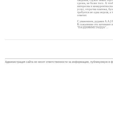
сведения, служит некой тор
сделок, не более того. А чт
интересны и конкурентноспо
услуг, отсрочка платежа, бух
требуется не одна неделя, а 
ответит.
С уважением, рудаков А.А.[
К сожалению это начинают п
"ПАЗДНЯКМЕТАЦЦА"...
Администрация сайта не несет ответственности за информацию, публикуемую в ф