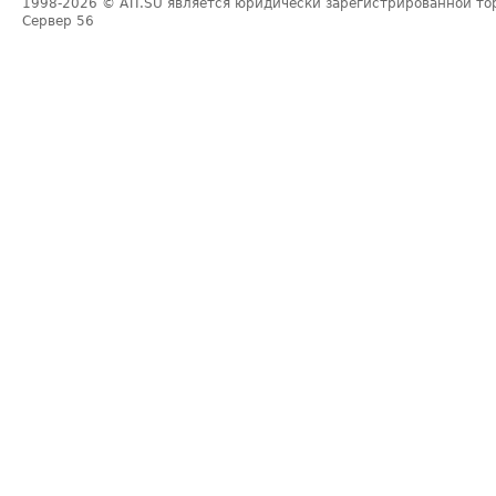
1998-2026
© ATI.SU является юридически зарегистрированной то
Сервер
56