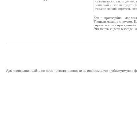
сталкивался с таким делом,
машиной никто не будет. Не
гараже можно спрятать, эт
Как ни прискорбно - моя мил
Угоняли машину с грузом. На
спрашивают - а преступника 
Эти менты сидели в засаде, 
Администрация сайта не несет ответственности за информацию, публикуемую в ф