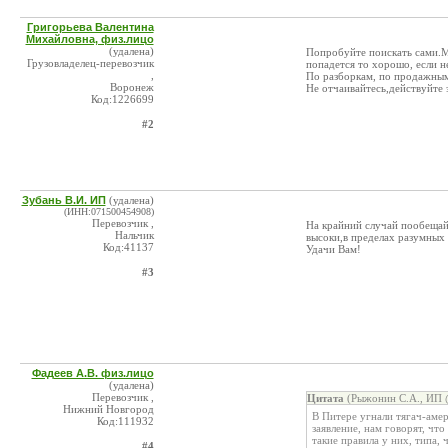
Григорьева Валентина
Михайловна, физ.лицо
(удалена)
Попробуйте поискать сами.Ми
Грузовладелец-перевозчик
попадется то хорошо, если не
,
По разборкам, по продажным
Воронеж
Не отчаивайтесь,действуйте 
Код:1226699
#2
Зубань В.И. ИП
(удалена)
(ИНН:071500454908)
Перевозчик ,
На крайний случай пообещай
Нальчик
высоки,в пределах разумных 
Код:41137
Удачи Вам!
#3
Фадеев А.В. физ.лицо
(удалена)
Перевозчик ,
Цитата
(Рыжонин С.А., ИП @
Нижний Новгород
В Питере угнали тягач-амер
Код:111932
заявление, нам говорят, чт
такие правила у них, типа, 
#4