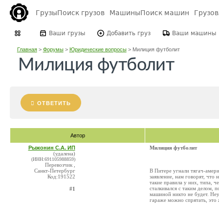
Грузы
Поиск грузов
Машины
Поиск машин
Грузо
Ваши грузы
Добавить груз
Ваши машины
Главная
>
Форумы
>
Юридические вопросы
>
Милиция футболит
Милиция футболит
ОТВЕТИТЬ
Автор
Рыжонин С.А. ИП
Милиция футболит
(удалена)
(ИНН:691105988859)
Перевозчик ,
Санкт-Петербург
В Питере угнали тягач-амери
Код:191522
заявление, нам говорят, что 
такие правила у них, типа, ч
сталкивался с таким делом, п
#1
машиной никто не будет. Неу
гараже можно спрятать, это