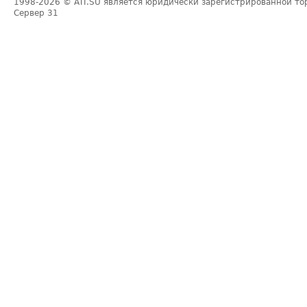
1998-2026
© ATI.SU является юридически зарегистрированной то
Сервер
31