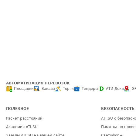
АВТОМАТИЗАЦИЯ ПЕРЕВОЗОК
Площадки
Заказы
Торги
Тендеры
АТИ-Доки
G
ПОЛЕЗНОЕ
БЕЗОПАСНОСТЬ
Расчет расстояний
ATI.SU о безопасн
Академия ATI.SU
Памятка по прове
Звезды ATI.SU на вашем сайте
Светофор+